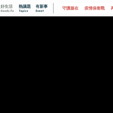
好生活
熱議題
有新事
不孤單
愛不沾黏
守護腺在
疫情保衛戰
再生醫學
GoodLife
Topics
Event