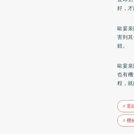
好，才
歐宴泉
害到其
錯。
歐宴泉
也有機
程，就
童
機