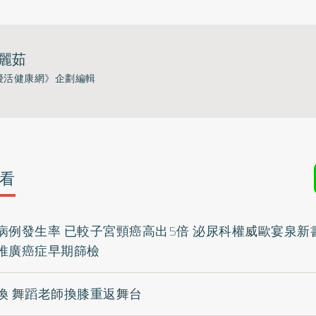
麗茹
優活健康網》企劃編輯
看
病例發生率 已較子宮頸癌高出5倍 泌尿科權威歐宴泉新
推廣癌症早期篩檢
換 舞蹈老師換膝重返舞台