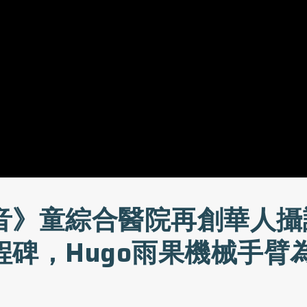
音》童綜合醫院再創華人攝
程碑，Hugo雨果機械手臂