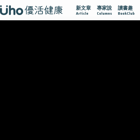
新文章
專家說
讀書趣
大
守護骨骼健康
達文西手術專欄
2025植牙指南
漸凍
Article
Columns
BookClub