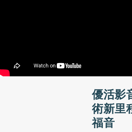
優活影
術新里
福音