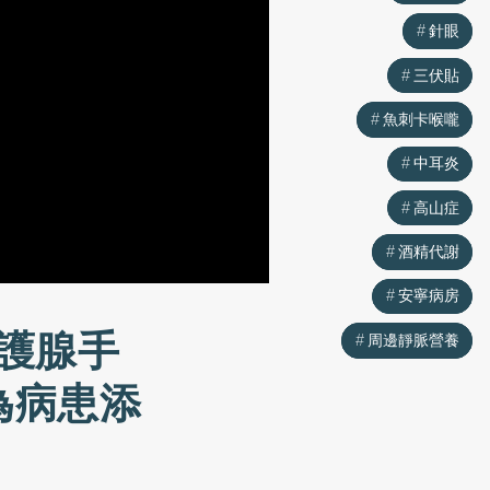
針眼
針眼
三伏貼
三伏貼
魚刺卡喉嚨
魚刺卡喉嚨
中耳炎
中耳炎
高山症
高山症
酒精代謝
酒精代謝
安寧病房
安寧病房
護腺手
周邊靜脈營養
周邊靜脈營養
為病患添