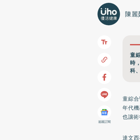
陳麗
童
時
科
童綜合
年代機
也讓術
追蹤訂閱
達文西