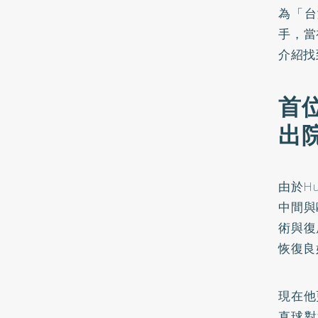
為「台
手，當
介紹找
首
出
由於H
中間與
術與復
恢復良
現在他
直球對