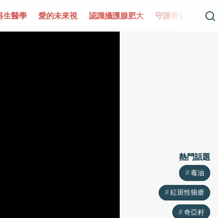
愛的未來視
認識攝護腺肥大
守護骨骼健康
達文西手術專
熱門話題
熱門話題
毒油
毒油
紅斑性狼瘡
紅斑性狼瘡
奇亞籽
奇亞籽