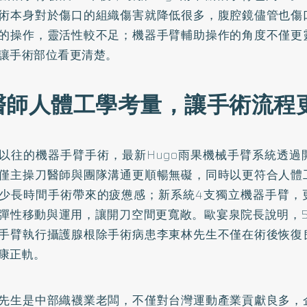
術本身對於傷口的組織傷害就降低很多，腹腔鏡儘管也傷
的操作，靈活性較不足；機器手臂輔助操作的角度不僅更
讓手術部位看更清楚。
醫師人體工學考量，讓手術流程
以往的機器手臂手術，最新Hugo雨果機械手臂系統透過
僅主操刀醫師與團隊溝通更順暢無礙，同時以更符合人體
少長時間手術帶來的疲憊感；新系統4支獨立機器手臂，
彈性移動與運用，讓開刀空間更寬敞。歐宴泉院長說明，5
手臂執行攝護腺根除手術病患李東林先生不僅在術後恢復
康正軌。
先生是中部織襪業老闆，不僅對台灣運動產業貢獻良多，