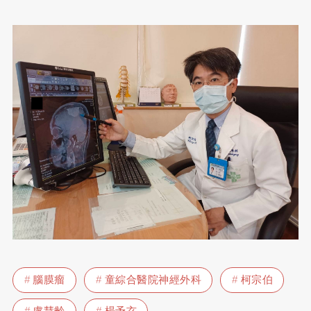
腦膜瘤
童綜合醫院神經外科
柯宗伯