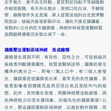
左手無力，會不自主抖動，甚至對於扣釦子等細微動
作相當困難。有天外出散步，突然口吐白沫、手腳痙
攣，癲癇發作失去意識，家人趕緊送他到台北慈濟醫
院急診，核磁共振造影顯示出，腦右方接近腦鐮處，
有顆約6公分的巨大腦膜瘤，神經外科徐賢達醫師緊
急開顱將腫瘤完全取出保下ㄧ命。
腦瘤壓迫運動區域神經 造成癲癇
腦瘤發生原因不明，有良性、惡性之分，可從核磁共
振檢查判斷腫瘤屬性。徐賢達醫師說明，腦瘤的發生
機率約萬分之一，即每10萬人口中，有10個人會發
生。腦膜瘤是從腦膜長出來，最常見的良性腦瘤，其
檢查影像會因腫瘤充血而呈現白色且形狀均勻的樣
態。此外，良性瘤生長慢，周圍神經壓迫較緩慢，因
此神經較少出現水腫現象。但楊先生的腦膜瘤達6公
分大，壓迫腦部運動區域神經，以致於動作困難，而