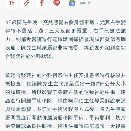
追蹤訂閱
42歲陳先生晚上突然感覺右側身體不適，尤其右手變
得很不靈活，過了三天反而更嚴重，右手已無法施
力，到鄰近醫院進行電腦斷層掃描發現腦部疑似有腦
膜瘤，陳先生與家屬都非常擔憂，經親友介紹到童綜
合醫院神經外科就醫。
童綜合醫院神經外科柯宗伯主任安排患者進行核磁共
振檢查，確認陳先生左腦頂葉長出一顆約6公分大小
的腦膜瘤，所以影響了身體右側的運動神經中樞，建
議進行開顱手術移除。經由柯宗伯主任專業解說病況
與腫瘤影響，並詳述手術過程與方式後，陳先生與家
屬同意進行開顱併腦膜瘤移除手術，手術順利，切片
檢查確認為良性腫瘤，術後住加護病房照護一天後轉