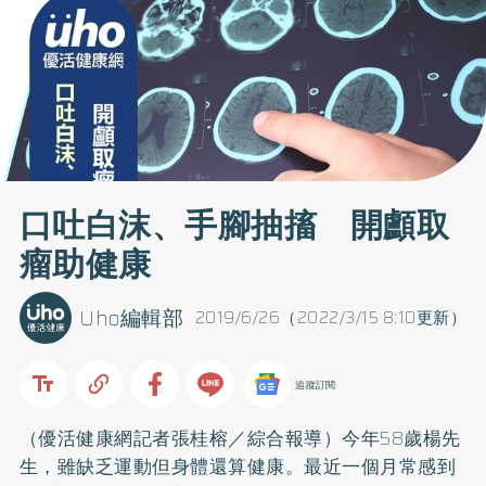
口吐白沫、手腳抽搐 開顱取
瘤助健康
Uho編輯部
2019/6/26（2022/3/15 8:10更新）
追蹤訂閱
（優活健康網記者張桂榕／綜合報導）今年58歲楊先
生，雖缺乏運動但身體還算健康。最近一個月常感到