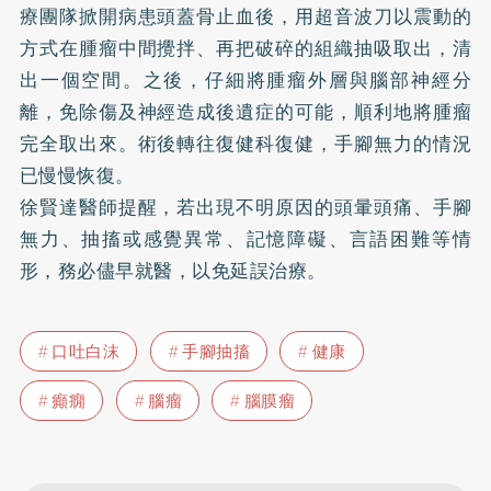
療團隊掀開病患頭蓋骨止血後，用超音波刀以震動的
方式在腫瘤中間攪拌、再把破碎的組織抽吸取出，清
出一個空間。之後，仔細將腫瘤外層與腦部神經分
離，免除傷及神經造成後遺症的可能，順利地將腫瘤
完全取出來。術後轉往復健科復健，手腳無力的情況
已慢慢恢復。
徐賢達醫師提醒，若出現不明原因的頭暈頭痛、手腳
無力、抽搐或感覺異常、記憶障礙、言語困難等情
形，務必儘早就醫，以免延誤治療。
口吐白沫
手腳抽搐
健康
癲癇
腦瘤
腦膜瘤