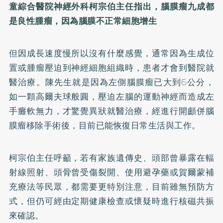
童綜合醫院神經外科柯宗伯主任指出，腦膜瘤九成都
是良性腫瘤，因為腦膜不正常細胞增生
但因成長速度慢所以沒有什麼感覺，通常因為生成位
置或腫瘤壓迫到神經細胞組織時，患者才會到醫院就
醫治療。陳先生就是因為左側腦膜瘤已大到6公分，
如一顆高爾夫球般圓，壓迫左腦的運動神經而造成左
手癱軟無力，才驚覺異狀就醫治療，經進行開顱併腦
膜瘤移除手術後，目前已能恢復日常生活與工作。
柯宗伯主任呼籲，若有家族遺傳史、頭部曾暴露在輻
射線照射、頭骨曾受傷裂開、使用避孕藥或賀爾蒙補
充療法等民眾，都需要更特別注意，目前雖無預防方
式，但仍可經由定期健康檢查或懷疑時進行核磁共振
來確認。