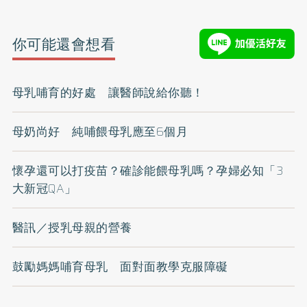
你可能還會想看
母乳哺育的好處 讓醫師說給你聽！
母奶尚好 純哺餵母乳應至6個月
懷孕還可以打疫苗？確診能餵母乳嗎？孕婦必知「3
大新冠QA」
醫訊／授乳母親的營養
鼓勵媽媽哺育母乳 面對面教學克服障礙