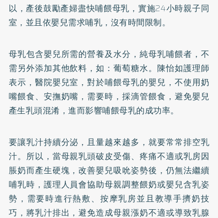
以，產後鼓勵產婦盡快哺餵母乳，實施24小時親子同
室，並且依嬰兒需求哺乳，沒有時間限制。
母乳包含嬰兒所需的營養及水分，純母乳哺餵者，不
需另外添加其他飲料，如：葡萄糖水。陳怡如護理師
表示，醫院嬰兒室，對於哺餵母乳的嬰兒，不使用奶
嘴餵食、安撫奶嘴，需要時，採滴管餵食，避免嬰兒
產生乳頭混淆，進而影響哺餵母乳的成功率。
要讓乳汁持續分泌，且量越來越多，就要常常排空乳
汁。所以，當母親乳頭破皮受傷、疼痛不適或乳房因
脹奶而產生硬塊，改善嬰兒吸吮姿勢後，仍無法繼續
哺乳時，護理人員會協助母親調整餵奶或嬰兒含乳姿
勢，需要時進行熱敷、按摩乳房並且教導手擠奶技
巧，將乳汁排出，避免造成母親漲奶不適或導致乳腺