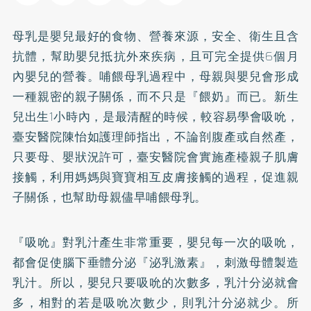
母乳是嬰兒最好的食物、營養來源，安全、衛生且含
抗體，幫助嬰兒抵抗外來疾病，且可完全提供6個月
內嬰兒的營養。哺餵母乳過程中，母親與嬰兒會形成
一種親密的親子關係，而不只是『餵奶』而已。新生
兒出生1小時內，是最清醒的時候，較容易學會吸吮，
臺安醫院陳怡如護理師指出，不論剖腹產或自然產，
只要母、嬰狀況許可，臺安醫院會實施產檯親子肌膚
接觸，利用媽媽與寶寶相互皮膚接觸的過程，促進親
子關係，也幫助母親儘早哺餵母乳。
『吸吮』對乳汁產生非常重要，嬰兒每一次的吸吮，
都會促使腦下垂體分泌『泌乳激素』，刺激母體製造
乳汁。所以，嬰兒只要吸吮的次數多，乳汁分泌就會
多，相對的若是吸吮次數少，則乳汁分泌就少。所