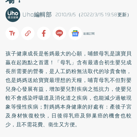
Uho編輯部
2010/9/5（2022/3/15 19:58更新）
追蹤訂閱
孩子健康成長是爸媽最大的心願，哺餵母乳是讓寶貝
贏在起跑點之首選！「母乳」含有最適合初生嬰兒成
長所需要的營養，是人工奶粉無法取代的珍貴食物，
也是媽媽送給寶寶最理想的天糧，哺育母乳不但對嬰
兒身心發展有益，增加嬰兒對疾病之抵抗力，使嬰兒
較不會感染呼吸道及消化道之疾病，也能減少過敏現
象等慢性疾病；對媽媽本身健康的好處有：產後子宮
及身材恢復較快，日後得
乳癌
及卵巢癌的機會也較
少，且不需花費、衛生又方便。