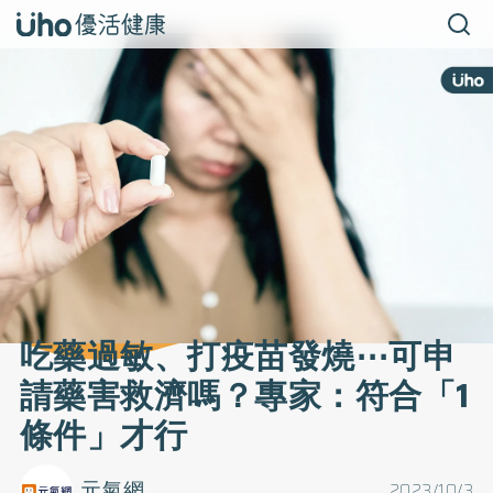
吃藥過敏、打疫苗發燒⋯可申
請藥害救濟嗎？專家：符合「1
條件」才行
元氣網
2023/10/3