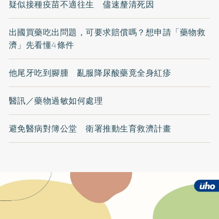
疑似接種疫苗不適往生 儘速釐清死因
出國買藥吃出問題，可要求賠償嗎？想申請「藥物救
濟」先看懂4條件
他尾牙吃到腳腫 亂服降尿酸藥竟全身紅疹
醫訊／藥物過敏如何處理
避免醫病對簿公堂 衛署推動生育救濟計畫