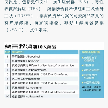
良反應，包括史帝文生－強生症候群（SJS），毒性
表皮溶解症（TEN），藥物疹合併嗜伊紅血症及全身
症狀（DRESS），藥害救濟給付案的可疑藥品常見的
有降尿酸藥、抗癲癇藥物、非類固醇抗發炎藥
（NSAID）、抗生素等。