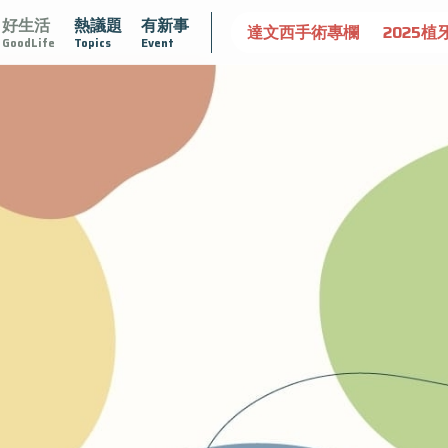
好生活
熱議題
有新事
守護骨骼健康
達文西手術專欄
2025植牙指南
漸凍不孤
GoodLife
Topics
Event