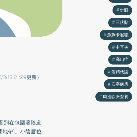
針眼
針眼
三伏貼
三伏貼
魚刺卡喉嚨
魚刺卡喉嚨
中耳炎
中耳炎
高山症
高山症
酒精代謝
酒精代謝
2/3/15 21:29更新）
安寧病房
安寧病房
周邊靜脈營養
周邊靜脈營養
看到在包圍著陰道
蝶地帶)。小陰唇位