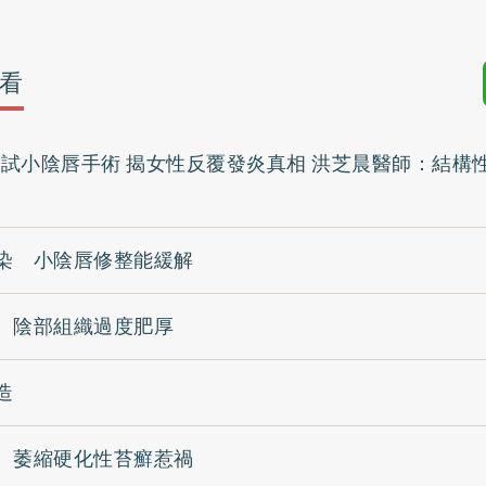
看
y嘗試小陰唇手術 揭女性反覆發炎真相 洪芝晨醫師：結構
染 小陰唇修整能緩解
 陰部組織過度肥厚
造
 萎縮硬化性苔癬惹禍