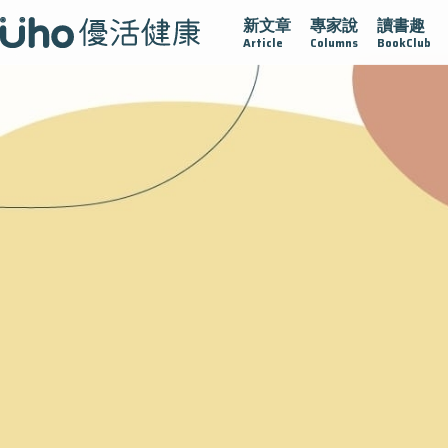
新文章
專家說
讀書趣
疫情保衛戰
再生醫學
愛的未來視
認識攝護腺肥大
Article
Columns
BookClub