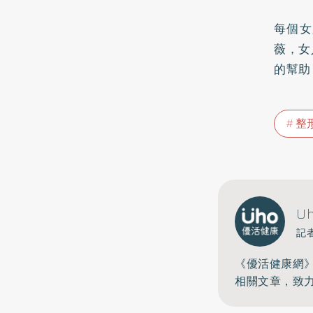
每個女
薇，女
的幫助
整
U
記
《優活健康網
相關文章，致