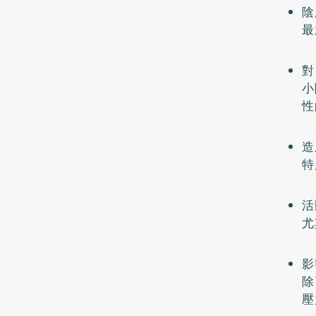
陰
最
對
小
性
造
特
活
尤
影
除
壓