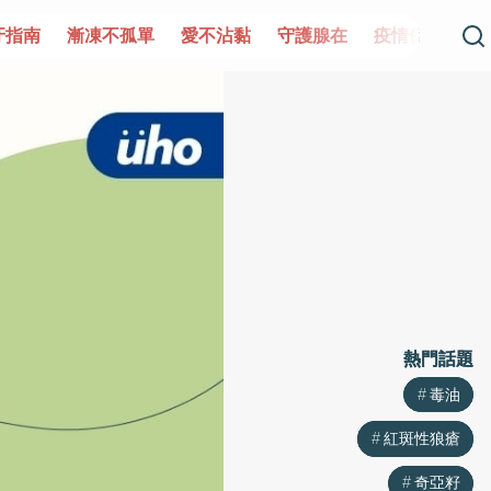
單
愛不沾黏
守護腺在
疫情保衛戰
再生醫學
愛的未
熱門話題
熱門話題
毒油
毒油
紅斑性狼瘡
紅斑性狼瘡
奇亞籽
奇亞籽