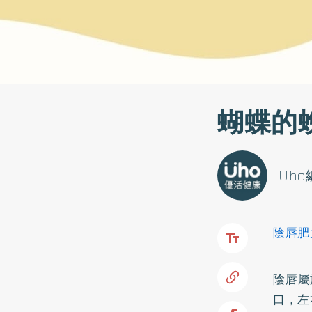
蝴蝶的蛻
Uh
陰唇肥
陰唇屬
口，左