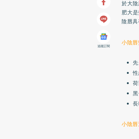
於大陰
肥大是
陰唇具
小陰唇
追蹤訂閱
先
性
荷
黑
長
小陰唇