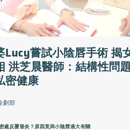
Lucy嘗試小陰唇手術 揭
相 洪芝晨醫師：結構性問
私密健康
o企劃部
密處反覆發炎？原因竟與小陰唇過大有關