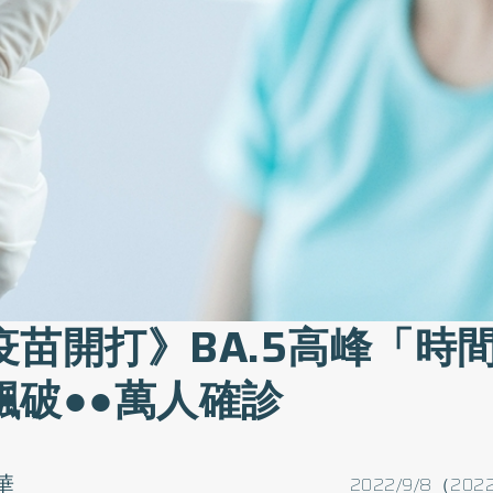
疫苗開打》BA.5高峰「時
飆破●●萬人確診
華
2022/9/8（2022