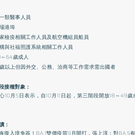
一類醫事人員
場港埠
家檢疫相關工作人員及航空機組員船員
構與社福照護系統相關工作人員
0～64歲成人
8歲以上但因外交、公務、洽商等工作需求需出國者
段接種對象：
心10月5日表示，自10月11日起，第三階段開放18～49
讀：
恢復入境免簽！BA.1雙價疫苗9月開打，張上淳：對BA.5