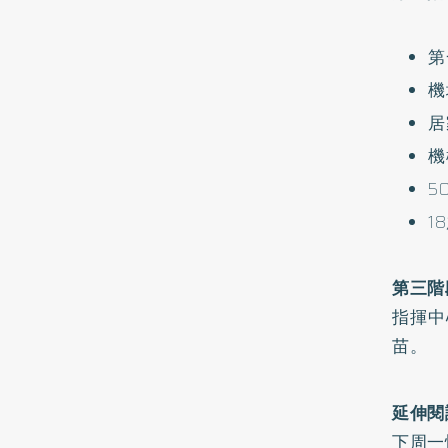
第
機
居
機
5
1
第三階
指揮中
苗。
延伸閱
下周一