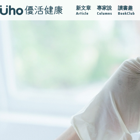
新文章
專家說
讀書趣
戰
再生醫學
愛的未來視
認識攝護腺肥大
守護骨骼健
Article
Columns
BookClub