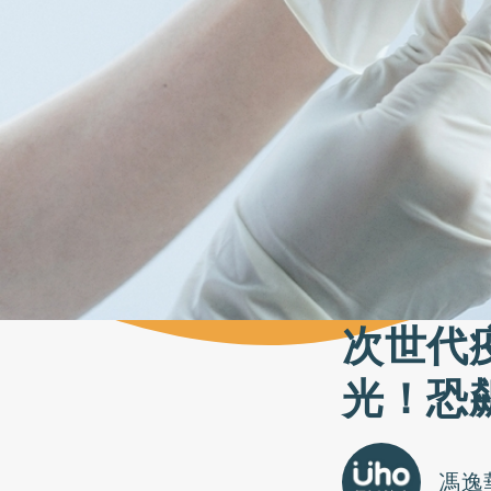
次世代
光！恐
馮逸