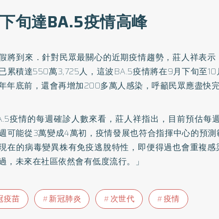
下旬達BA.5疫情高峰
假將到來．針對民眾最關心的近期疫情趨勢，莊人祥表示
已累積達550萬3,725人，這波BA.5疫情將在9月下旬至
年年底前，還會再增加200多萬人感染，呼籲民眾應盡快
A.5疫情的每週確診人數來看，莊人祥指出，目前預估每週會
週可能從3萬變成4萬初，疫情發展也符合指揮中心的預測
現在的病毒變異株有免疫逃脫特性，即便得過也會重複感
過，未來在社區依然會有低度流行。」
冠疫苗
新冠肺炎
次世代
疫情