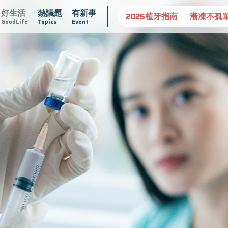
好生活
熱議題
有新事
康
達文西手術專欄
2025植牙指南
漸凍不孤單
愛不沾
GoodLife
Topics
Event