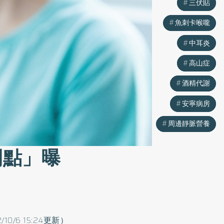
三伏貼
三伏貼
魚刺卡喉嚨
魚刺卡喉嚨
中耳炎
中耳炎
高山症
高山症
酒精代謝
酒精代謝
安寧病房
安寧病房
周邊靜脈營養
周邊靜脈營養
間點」曝
/10/6 15:24更新）