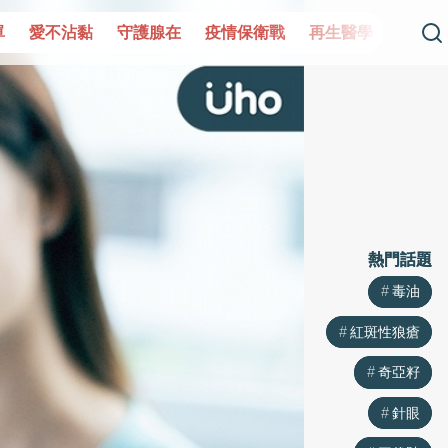
黏
守護腺在
疫情保衛戰
再生醫學
愛的未來視
認
熱門話題
熱門話題
毒油
毒油
紅斑性狼瘡
紅斑性狼瘡
奇亞籽
奇亞籽
針眼
針眼