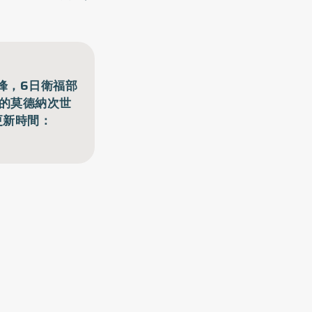
峰，6日衛福部
貨的莫德納次世
更新時間：