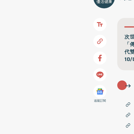
次
「
代
10
追蹤訂閱