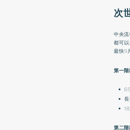
次
中央流
都可以
最快9
第一階
6
長
1
第二階