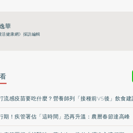
逸華
優活健康網》採訪編輯
看
打流感疫苗要吃什麼？營養師列「接種前VS後」飲食建
行期！疾管署估「這時間」恐再升溫：農曆春節達高峰