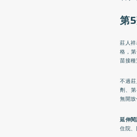
第
莊人祥
格，第
苗接種
不過莊
劑、第
無開放
延伸閱
住院、