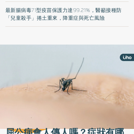
最新腸病毒71型疫苗保護力達99.21%，醫籲接種防
「兒童殺手」捲土重來，降重症與死亡風險
屈公病會人傳人嗎？症狀有哪