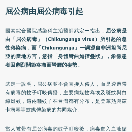
屈公病由屈公病毒引起
國泰綜合醫院感染科主治醫師武定一指出，
屈公病
是
由「屈公病毒」（Chikungunya virus）所引起的急
性傳染病，而「Chikungunya」一詞源自非洲坦尚尼
亞的當地方言，意指「身體彎曲如摺疊狀」，象徵患
者因劇烈關節疼痛而彎腰的姿勢。
武定一說明，屈公病並不會直接人傳人，而是透過帶
有病毒的蚊子叮咬傳播，主要病媒蚊為埃及斑蚊與白
線斑蚊，這兩種蚊子在台灣都有分布，是登革熱與茲
卡病毒等蚊媒傳染病的共同媒介。
當人被帶有屈公病毒的蚊子叮咬後，病毒進入血液循