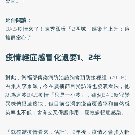
更高。」
延伸閱讀：
BA.5疫情來了！陳秀熙曝「2區域」感染率上升：這
族群當心了
疫情輕症感冒化還要1、2年
對此，衛福部傳染病防治諮詢會預防接種組（ACIP）
召集人李秉穎，今在廣播節目受訪時也發表看法，他
認為這波BA.5疫情「只是一小波」，雖然BA.5新冠變
異株傳播速度快，但目前台灣的疫苗覆蓋率和自然感
染率也不低，會有交叉保護作用，應較多輕症感染。
「就整體疫情看來，估計1、2年後，疫情才會步入輕