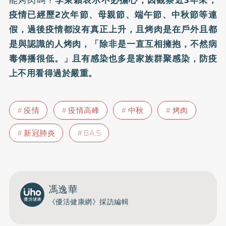
能烤肉嗎？
李秉穎表示不必擔心，因觀察近3年來，
疫情已經歷2次年節、母親節、端午節、中秋節等連
假，過後疫情都沒有真正上升，且烤肉是在戶外且都
是與認識的人烤肉，「除非是一直互相擁抱，不然病
毒傳播很低。」且有感染也多是家族群聚感染，防疫
上不用看得過於嚴重。
疫情
疫情高峰
中秋
烤肉
新冠肺炎
BA.5
馮逸華
《優活健康網》採訪編輯