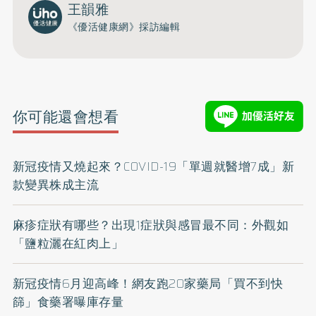
王韻雅
《優活健康網》採訪編輯
你可能還會想看
新冠疫情又燒起來？COVID-19「單週就醫增7成」新
款變異株成主流
麻疹症狀有哪些？出現1症狀與感冒最不同：外觀如
「鹽粒灑在紅肉上」
新冠疫情6月迎高峰！網友跑20家藥局「買不到快
篩」食藥署曝庫存量