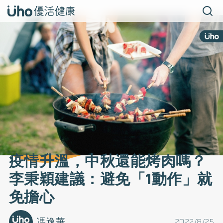
疫情升溫，中秋還能烤肉嗎？
李秉穎建議：避免「1動作」就
免擔心
馮逸華
2022/8/25