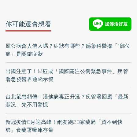
你可能還會想看
屈公病會人傳人嗎？症狀有哪些？感染科醫揭「1部位
痛」是關鍵症狀
出國注意了！M痘成「國際關注公衛緊急事件」疾管
署急發醫界通函示警
台北鼠患頻傳⋯漢他病毒正升溫？疾管署回應「最新
狀況」先不用驚慌
新冠疫情6月迎高峰！網友跑20家藥局「買不到快
篩」食藥署曝庫存量