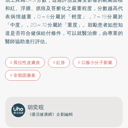
估工具為EASI分數，透過評估皮膚受影響的範圍面積
和紅、浮腫、抓痕及苔癬化之嚴重程度，分數越高代
表病情越重，0～6分屬於「輕度」，7～19分屬於
「中度」，20～72分屬於「重度」。鼓勵患者如想知
道是否符合健保給付條件，可以就醫治療，由專業的
醫師協助進行評估。
異位性皮膚炎
紅疹
口服小分子新藥
非類固藥膏
胡奕暄
《優活健康網》企劃編輯