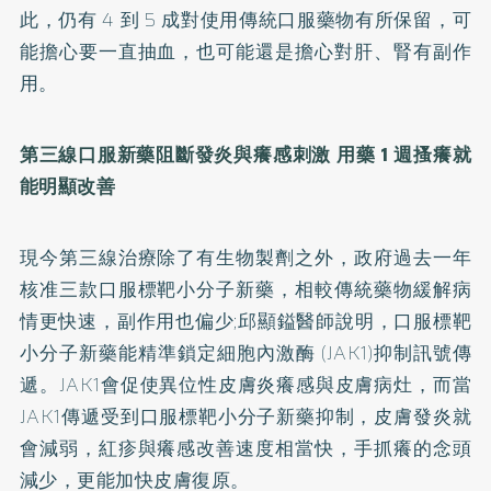
此，仍有 4 到 5 成對使用傳統口服藥物有所保留，可
能擔心要一直抽血，也可能還是擔心對肝、腎有副作
用。
第三線口服新藥阻斷發炎與癢感刺激 用藥 1 週搔癢就
能明顯改善
現今第三線治療除了有生物製劑之外，政府過去一年
核准三款口服標靶小分子新藥，相較傳統藥物緩解病
情更快速，副作用也偏少;邱顯鎰醫師說明，口服標靶
小分子新藥能精準鎖定細胞內激酶 (JAK1)抑制訊號傳
遞。JAK1會促使異位性皮膚炎癢感與皮膚病灶，而當
JAK1傳遞受到口服標靶小分子新藥抑制，皮膚發炎就
會減弱，紅疹與癢感改善速度相當快，手抓癢的念頭
減少，更能加快皮膚復原。