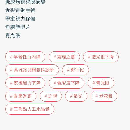
糖尿病視網膜病變
近視雷射手術
學童視力保健
角膜塑型片
青光眼
早發性白內障
靈魂之窗
透光度下降
高雄諾貝爾眼科診所
鄭宇庭
夜視能力下降
色彩度下降
青光眼
眼壓過高
近視
散光
老花眼
三焦點人工水晶體