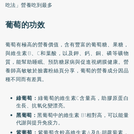
吃法」營養吃到最多
葡萄的功效
葡萄有極高的營養價值，含有豐富的葡萄糖、果糖，
與維生素B、C和葉酸，以及鉀、鈣、銅、磷等礦物
質，能幫助睡眠、預防糖尿病與促進視網膜健康。營
養師高敏敏於
臉書粉絲頁
分享，葡萄的營養成分因品
種不同而有差異。
綠葡萄：
綠葡萄的維生素C含量高，助膠原蛋白
生長、抗氧化變漂亮。
黑葡萄：
黑葡萄中的維生素 B1相對高，可以能量
代謝與提升免疫力。
紫葡萄：
紫葡萄含較高維生素A及β-胡蘿蔔素，