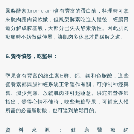
鳳梨
酵素
(bromelain)含有豐富的蛋白酶，料理時可拿
來醃肉讓肉質軟嫩，但鳳梨酵素吃進人體後，經腸胃
道分解成胺基酸，大部分已失去酵素活性。因此肌肉
痠痛時不妨做做伸展，讓肌肉多休息才是緩解之道。
6.覺得憤怒，吃堅果：
堅果含有豐富的維生素B群、
鈣
、鎂和色胺酸，這些
營養素都與腦神經系統正常運作有關，可抑制神經興
奮、減少焦慮、放鬆肌肉並引起睡意。洪窕淇營養師
指出，覺得心情不佳時，吃些無糖堅果，可補充人體
所需的必需脂肪酸，也可達到放鬆目的。
資料來源：健康醫療網