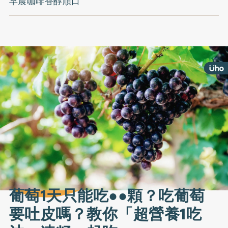
早晨咖啡香醇順口
葡萄1天只能吃●●顆？吃葡萄
要吐皮嗎？教你「超營養1吃