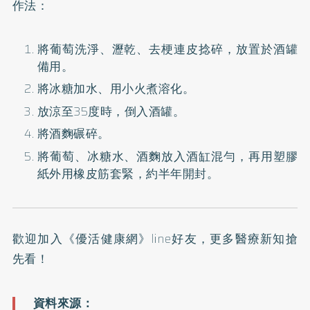
作法：
將葡萄洗淨、瀝乾、去梗連皮捻碎，放置於酒罐
備用。
將冰糖加水、用小火煮溶化。
放涼至35度時，倒入酒罐。
將酒麴碾碎。
將葡萄、冰糖水、酒麴放入酒缸混勻，再用塑膠
紙外用橡皮筋套緊，約半年開封。
歡迎加入
《優活健康網》line好友
，更多醫療新知搶
先看！