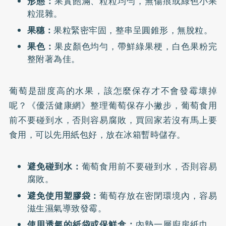
形態：
果實飽滿、粒粒均勻，無傷痕或綠色小果
粒混雜。
果穗：
果粒緊密牢固，整串呈圓錐形，無脫粒。
果色：
果皮顏色均勻，帶鮮綠果梗，白色果粉完
整附著為佳。
葡萄是甜度高的水果，該怎麼保存才不會發霉壞掉
呢？《優活健康網》整理葡萄保存小撇步，葡萄食用
前不要碰到水，否則容易腐敗，買回家若沒有馬上要
食用，可以先用紙包好，放在冰箱暫時儲存。
避免碰到水：
葡萄食用前不要碰到水，否則容易
腐敗。
避免使用塑膠袋：
葡萄存放在密閉環境內，容易
滋生濕氣導致發霉。
使用透氣的紙袋或保鮮盒：
內墊一層廚房紙巾，