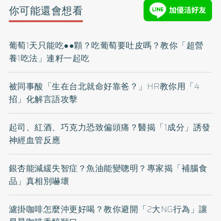
你可能還會想看
葡萄1天只能吃●●顆？吃葡萄要吐皮嗎？教你「超營
養1吃法」連籽一起吃
被同事酸「生在台北就命好靠爸？」HR教你用「4
招」化解言語攻擊
起司、紅酒、巧克力恐致偏頭痛？醫揭「1成分」誘發
神經血管反應
銀杏能減緩失智症？魚油能變聰明？專家揭「補腦食
品」真相別嚇壞
濾掛咖啡怎麼沖更好喝？教你避開「2大NG行為」讓