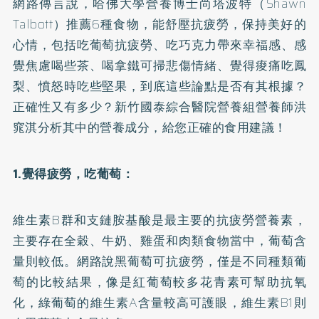
網路傳言說，哈佛大學營養博士尚塔波特（Shawn
Talbott）推薦6種食物，能舒壓抗疲勞，保持美好的
心情，包括吃葡萄抗疲勞、吃巧克力帶來幸福感、感
覺焦慮喝些茶、喝拿鐵可掃悲傷情緒、覺得痠痛吃鳳
梨、憤怒時吃些堅果，到底這些論點是否有其根據？
正確性又有多少？新竹國泰綜合醫院營養組營養師洪
窕淇分析其中的營養成分，給您正確的食用建議！
1.覺得疲勞，吃葡萄：
維生素B群
和支鏈胺基酸是最主要的抗疲勞營養素，
主要存在全穀、牛奶、雞蛋和肉類食物當中，葡萄含
量則較低。網路說黑葡萄可抗疲勞，僅是不同種類葡
萄的比較結果，像是紅葡萄較多花青素可幫助抗氧
化，綠葡萄的維生素A含量較高可護眼，維生素B1則