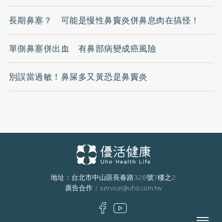
長期鼻塞？ 可能是慢性鼻竇炎併鼻息肉在搞怪！
單側鼻塞併出血 有鼻部病變成癌風險
別誤當過敏！鼻屎多又黃恐是鼻竇炎
地址：台北市中山區長春路328號7樓之2
廣告合作：
service@uho.com.tw
Menu