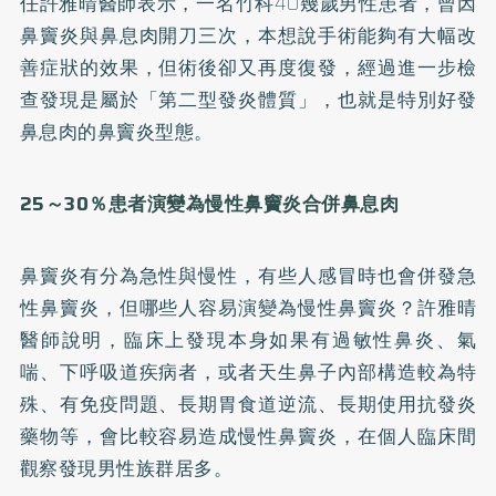
任許雅晴醫師表示，一名竹科40幾歲男性患者，曾因
鼻竇炎與鼻息肉開刀三次，本想說手術能夠有大幅改
善症狀的效果，但術後卻又再度復發，經過進一步檢
查發現是屬於「第二型發炎體質」，也就是特別好發
鼻息肉的鼻竇炎型態。
25
～30
％患者演變為慢性鼻竇炎合併鼻息肉
鼻竇炎有分為急性與慢性，有些人感冒時也會併發急
性鼻竇炎，但哪些人容易演變為慢性鼻竇炎？許雅晴
醫師說明，臨床上發現本身如果有過敏性鼻炎、氣
喘、下呼吸道疾病者，或者天生鼻子內部構造較為特
殊、有免疫問題、長期胃食道逆流、長期使用抗發炎
藥物等，會比較容易造成慢性鼻竇炎，在個人臨床間
觀察發現男性族群居多。