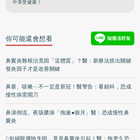
中享受健康！
你可能還會想看
鼻竇炎難根治竟因「這體質」？醫：新療法抓出關鍵
發炎因子才是改善關鍵
鼻塞、咳嗽⋯不一定是新冠！醫警告：看錯科，恐成
慢性病需開刀
鼻涕倒流、夜咳膿痰「拖逾●個月」醫：恐成慢性鼻
竇炎
6旬婦眼腫險失明，竟是鼻竇炎引起！醫：拖更久恐