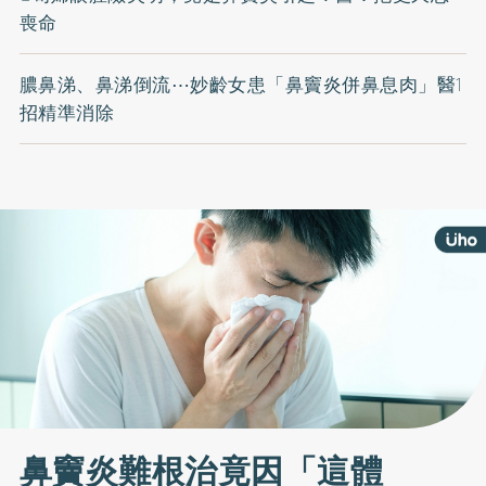
喪命
膿鼻涕、鼻涕倒流⋯妙齡女患「鼻竇炎併鼻息肉」醫1
招精準消除
鼻竇炎難根治竟因「這體