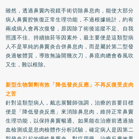
雖然，透過鼻竇內視鏡手術切除鼻息肉，能使大部分
病人鼻竇腔恢復正常生理功能，不過根據統計，約有
兩成病人會再次復發，原因除了術後追蹤不足、自我
照護不佳、持續抽菸等因素外，最主要便是這類型病
人不是單純的鼻竇炎合併鼻息肉，而是屬於第二型發
炎過敏體質，導致無論開幾次刀，鼻瘜肉總會春風吹
又生，難以根除。
新型生物製劑有效「降低發炎反應」不再反復受皮肉
之苦
針對這類型病人，戴志展醫師強調，治療的首要目標
便是「降低發炎反應」來消除鼻息肉，維持正常鼻竇
生理功能，以保持鼻竇暢通。如果能在治療前透過抽
血檢測或是息肉檢體作分析試驗，確定病人是因第二
型發炎引起的慢性鼻竇炎，對症用藥，治療反應效果