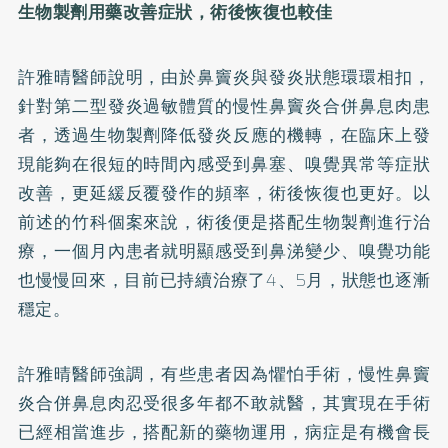
生物製劑用藥改善症狀，術後恢復也較佳
許雅晴醫師說明，由於鼻竇炎與發炎狀態環環相扣，
針對第二型發炎過敏體質的慢性鼻竇炎合併鼻息肉患
者，透過生物製劑降低發炎反應的機轉，在臨床上發
現能夠在很短的時間內感受到鼻塞、嗅覺異常等症狀
改善，更延緩反覆發作的頻率，術後恢復也更好。以
前述的竹科個案來說，術後便是搭配生物製劑進行治
療，一個月內患者就明顯感受到鼻涕變少、嗅覺功能
也慢慢回來，目前已持續治療了4、5月，狀態也逐漸
穩定。
許雅晴醫師強調，有些患者因為懼怕手術，慢性鼻竇
炎合併鼻息肉忍受很多年都不敢就醫，其實現在手術
已經相當進步，搭配新的藥物運用，病症是有機會長