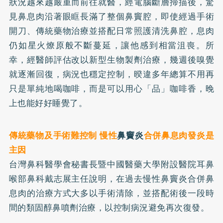
狀況越來越嚴重而前往就醫，經電腦斷層掃描後，驚
見鼻息肉沿著眼眶長滿了整個鼻竇腔，即使經過手術
開刀、傳統藥物治療並搭配日常照護清洗鼻腔，息肉
仍如星火燎原般不斷蔓延，讓他感到相當沮喪。所
幸，經醫師評估改以新型生物製劑治療，幾週後嗅覺
就逐漸回復，病況也穩定控制，暌違多年總算不用再
只是單純地喝咖啡，而是可以用心「品」咖啡香，晚
上也能好好睡覺了。
傳統藥物及手術難控制 慢性
鼻竇炎
合併鼻息肉發炎是
主因
台灣鼻科醫學會秘書長暨中國醫藥大學附設醫院耳鼻
喉部鼻科戴志展主任說明，在過去慢性鼻竇炎合併鼻
息肉的治療方式大多以手術清除，並搭配術後一段時
間的類固醇鼻噴劑治療，以控制病況避免再次復發。