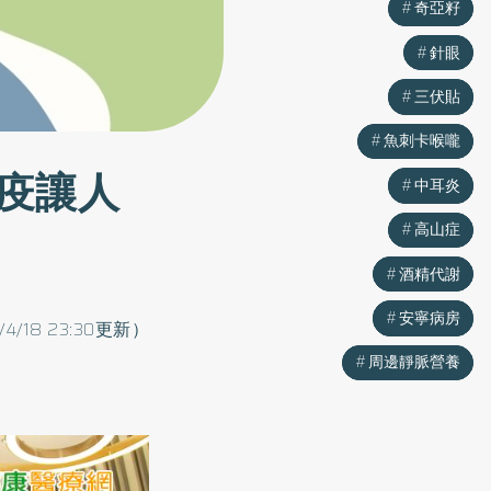
奇亞籽
奇亞籽
針眼
針眼
三伏貼
三伏貼
魚刺卡喉嚨
魚刺卡喉嚨
疫讓人
中耳炎
中耳炎
高山症
高山症
酒精代謝
酒精代謝
安寧病房
安寧病房
/4/18 23:30更新）
周邊靜脈營養
周邊靜脈營養