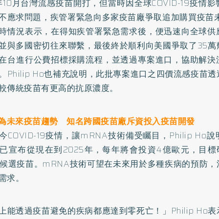
0年10月台灣流感疫苗開打，但當時因全球COVID-19疫情
不應求問題，疾管署緊急向多家疫苗廠爭取追加購買疫苗未果。P
時情況表示，在得知疾管署緊急需求後，便迅速向全球供
並與多國密切往來聯繫，最後終於順利向美國爭取了35萬
在台進行公費招標採購流程，並透過專案進口，協助解決
。Philip Ho也補充說明，此批專案進口之四價流感疫苗
較傳統疫苗有更高的抗原濃度。
A為未來疫苗趨勢 知名跨國疫苗廠斥資投入疫苗開發
今COVID-19疫情，讓mRNA技術備受矚目，Philip H
已宣布從現在到2025年，每年將會投資4億歐元，目標
A候選疫苗。mRNA技術可望在未來用於多種疾病的預防
需求。
上能透過疫苗避免的疾病都應達到零死亡！」Philip Ho