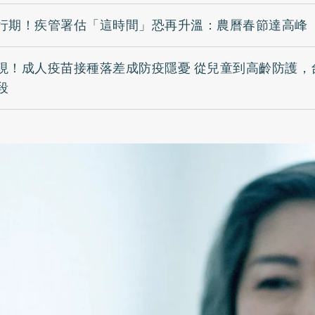
行期！疾管署估「這時間」恐再升溫：農曆春節達高峰
現！成人疫苗接種落差成防疫隱憂 從兒童到高齡防護，
段