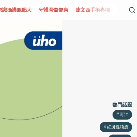
肥大
守護骨骼健康
達文西手術專欄
2025植牙指南
漸
熱門話題
熱門話題
毒油
毒油
紅斑性狼瘡
紅斑性狼瘡