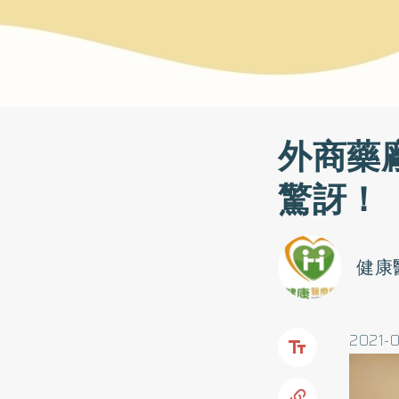
外商藥
驚訝！
健康
2021