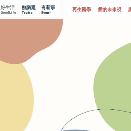
好生活
熱議題
有新事
護腺在
疫情保衛戰
再生醫學
愛的未來視
認識攝護腺
GoodLife
Topics
Event