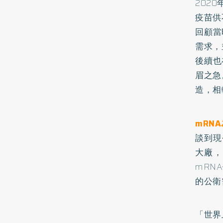
202
疫苗供
回顧當
需求，
後續也
眉之急
造，相
mRN
談到現
大廠，
mRN
的公衛
「世界