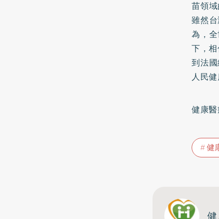
苗領域
雖然台
為，全
下，相
到法國
人民健
健康醫療網
健
健