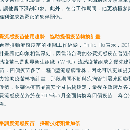
深受台灣文化影響，除了喜歡吃美食，也因為喜愛騎單車
，讓他留下深刻印象。此外，在台工作期間，他更積極參
福利部成為緊密的夥伴關係。
際流感疫苗使用趨勢 協助提倡疫苗轉換計畫
台灣推動流感疫苗的相關工作經驗，Philip Ho表示，20
計畫讓他印象相當深刻，因當時台灣的公費流感疫苗普遍
感疫苗已是世界衛生組織（WHO）流感疫苗組成之優先建
苗，四價疫苗多了一種B型流感病毒株，因此可以更加提
力協助疫苗轉換計畫，那段期間不斷與疾病管制署來回聯
優勢，並確保疫苗品質安全及供貨穩定，最後在政府及各
費流感疫苗終於在2019年4月全面轉換為四價疫苗，為
障。
爭調度流感疫苗 採新技術劑量加倍