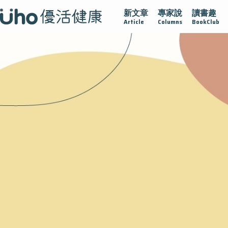
新文章
專家說
讀書趣
西手術專欄
2025植牙指南
漸凍不孤單
愛不沾黏
守
Article
Columns
BookClub