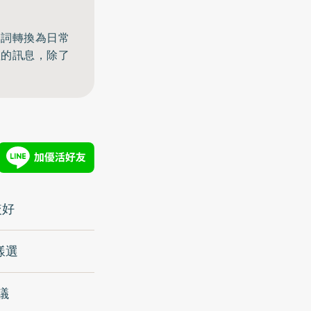
名詞轉換為日常
體的訊息，除了
較好
樣選
議