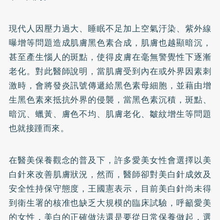
現代人因壓力過大、睡眠不足加上空氣汙染、紫外線
曝增等問題造成肌膚黑色素合成，肌膚也越顯暗沉，
甚至產生惱人的斑點，使得皮膚在毫無警覺性下逐漸
老化。對此醫師說明，當肌膚受到內在或外界因素刺
激時，會將發炎訊號傳遞給黑色素母細胞，並藉由增
生黑色素來抵抗外界的侵襲，當黑色素沉積，斑點、
暗沉、蠟黃、膚色不均、肌膚老化、皺紋增生等問題
也就接踵而來。
在醫美保養觀念的普及下，許多愛美女性會選擇以美
白針來改善肌膚狀況，然而，醫師卻對美白針成效及
安全性持保守態度，王國憲表示，目前美白針尚未得
到衛生署的核准也缺乏大規模的臨床試驗，呼籲愛美
的女性，美白的正確做法還是要從日常保養做起，選