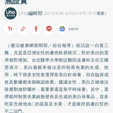
無證實
Uho編輯部
2013/3/28（2022/3/15 19:10更新）
追蹤訂閱
（優活健康網新聞部／綜合報導）俗話說一白遮三
醜，尤其是亞洲女性的膚色較易暗沉，對於美白的需
求相對增加。台北醫學大學附設醫院皮膚科主任王國
憲表示，美白最根本做法是抑制黑色素的生成。然
而，時下很多女性會選擇靠美白針保養，但在臨床成
效及數據都未能確認效果。建議女性，美白正確做法
除應勤做
防曬
外，最重要還是靠平時保養。其中，選
擇能抑制黑色素細胞發炎及生成的美白保養品，並多
吃富含維他命C的蔬菜及水果，才是維持肌膚白皙的
不二法門。