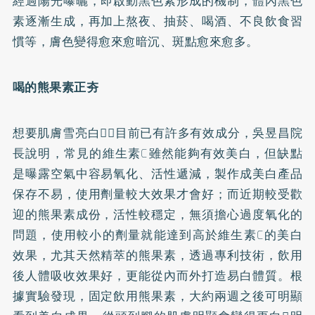
經過陽光曝曬，即啟動黑色素形成的機制，體內黑色
素逐漸生成，再加上熬夜、抽菸、喝酒、不良飲食習
慣等，膚色變得愈來愈暗沉、斑點愈來愈多。
喝的熊果素正夯
想要肌膚雪亮白，目前已有許多有效成分，吳昱昌院
長說明，常見的維生素C雖然能夠有效美白，但缺點
是曝露空氣中容易氧化、活性遞減，製作成美白產品
保存不易，使用劑量較大效果才會好；而近期較受歡
迎的熊果素成份，活性較穩定，無須擔心過度氧化的
問題，使用較小的劑量就能達到高於維生素C的美白
效果，尤其天然精萃的熊果素，透過專利技術，飲用
後人體吸收效果好，更能從內而外打造易白體質。根
據實驗發現，固定飲用熊果素，大約兩週之後可明顯