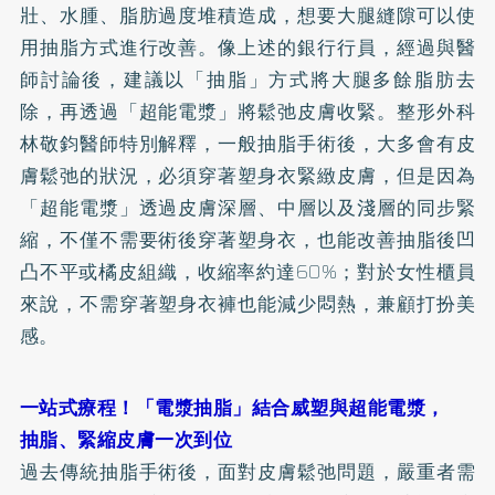
壯、水腫、脂肪過度堆積造成，想要大腿縫隙可以使
用抽脂方式進行改善。像上述的銀行行員，經過與醫
師討論後，建議以「抽脂」方式將大腿多餘脂肪去
除，再透過「超能電漿」將鬆弛皮膚收緊。整形外科
林敬鈞醫師特別解釋，一般抽脂手術後，大多會有皮
膚鬆弛的狀況，必須穿著塑身衣緊緻皮膚，但是因為
「超能電漿」透過皮膚深層、中層以及淺層的同步緊
縮，不僅不需要術後穿著塑身衣，也能改善抽脂後凹
凸不平或橘皮組織，收縮率約達60%；對於女性櫃員
來說，不需穿著塑身衣褲也能減少悶熱，兼顧打扮美
感。
一站式療程！「電漿抽脂」結合威塑與超能電漿，
抽脂、緊縮皮膚一次到位
過去傳統抽脂手術後，面對皮膚鬆弛問題，嚴重者需