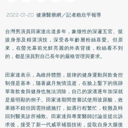
2022-01-20 健康醫療網／記者賴欣平報導
台灣男演員田家達出道多年，象徵性的深邃五官、挺
拔身形及精湛演技，深受各年齡層粉絲喜愛。但原
來，在螢光幕前光鮮亮麗的外表背後，粉絲看不到
的，都是演員對自己長年的嚴格管理與要求。
田家達表示，為維持體態，規律的健身運動與飲食控
制僅是基本，隨著歲月無情流逝，在臉上鑿下的痕跡
單靠飲食與健身也無法消除，自己的淚溝逐年加深就
是最明顯的例子。田家達期間曾嘗試使用玻尿酸，效
果雖不錯但因需持續施打，如遇行程繁忙，較難及時
回到醫美診所補救。田家達與專業醫師討論並提出訴
求後，接受了新一代威萃補脂技術，提取自身大腿後