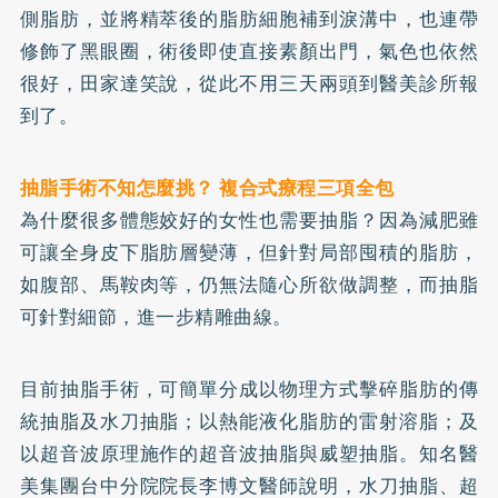
側脂肪，並將精萃後的脂肪細胞補到淚溝中，也連帶
修飾了黑眼圈，術後即使直接素顏出門，氣色也依然
很好，田家達笑說，從此不用三天兩頭到醫美診所報
到了。
抽脂手術不知怎麼挑？ 複合式療程三項全包
為什麼很多體態姣好的女性也需要抽脂？因為減肥雖
可讓全身皮下脂肪層變薄，但針對局部囤積的脂肪，
如腹部、馬鞍肉等，仍無法隨心所欲做調整，而抽脂
可針對細節，進一步精雕曲線。
目前抽脂手術，可簡單分成以物理方式擊碎脂肪的傳
統抽脂及水刀抽脂；以熱能液化脂肪的雷射溶脂；及
以超音波原理施作的超音波抽脂與威塑抽脂。知名醫
美集團台中分院院長李博文醫師說明，水刀抽脂、超