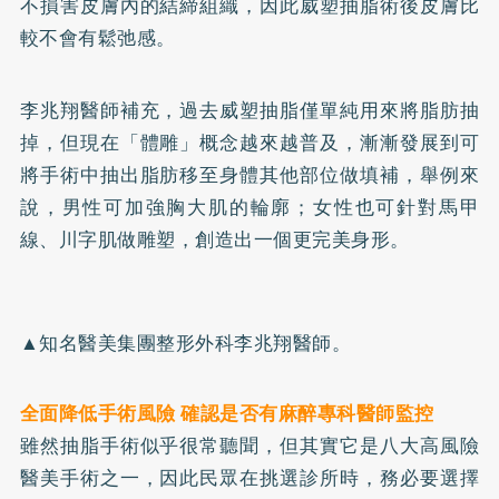
不損害皮膚內的結締組織，因此威塑抽脂術後皮膚比
較不會有鬆弛感。
李兆翔醫師補充，過去威塑抽脂僅單純用來將脂肪抽
掉，但現在「體雕」概念越來越普及，漸漸發展到可
將手術中抽出脂肪移至身體其他部位做填補，舉例來
說，男性可加強胸大肌的輪廓；女性也可針對馬甲
線、川字肌做雕塑，創造出一個更完美身形。
▲知名醫美集團整形外科李兆翔醫師。
全面降低手術風險 確認是否有麻醉專科醫師監控
雖然抽脂手術似乎很常聽聞，但其實它是八大高風險
醫美手術之一，因此民眾在挑選診所時，務必要選擇