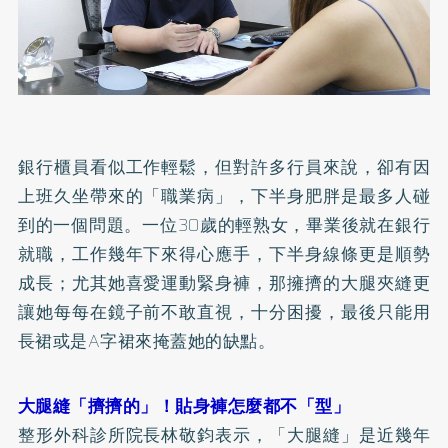
銀行櫃員看似工作輕鬆，但對許多行員來說，卻有因
上班久坐帶來的「職業病」，下半身
肥胖
是最多人碰
到的一個問題。一位30歲的輕熟女，畢業後就在銀行
就職，工作幾年下來得心應手，下半身線條更是順勢
成長；尤其她喜愛運動緊身褲，那擁擠的大腿夾縫更
讓她每每在鏡子前不敢直視，十分困擾，最後只能用
長裙或是A字裙來掩蓋她的缺點。
大腿縫「擠擠的」！貼身褲怎麼都不「型」
整形外科診所院長林敬鈞表示，「大腿縫」是近幾年