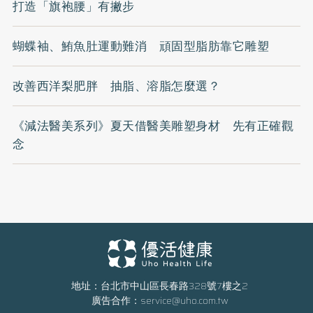
打造「旗袍腰」有撇步
蝴蝶袖、鮪魚肚運動難消 頑固型脂肪靠它雕塑
改善西洋梨肥胖 抽脂、溶脂怎麼選？
《減法醫美系列》夏天借醫美雕塑身材 先有正確觀
念
地址：台北市中山區長春路328號7樓之2
廣告合作：
service@uho.com.tw