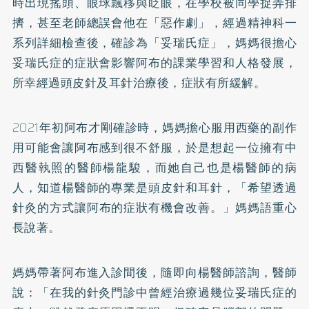
時出現搖頭、眼球飄移與眨眼，在學校被同學捉弄排
擠，甚至老師總誤會他在「惡作劇」，經過精神科一
系列詳細檢查後，確診為「妥瑞氏症」，媽媽很擔心
妥瑞氏症的症狀會影響阿布的課業學習和人格發展，
所幸經過頭皮針及耳針治療後，症狀有所緩解。
2021年初阿布才剛確診時，媽媽擔心服用西藥的副作
用可能會讓阿布感到很不舒服，於是想起一位擁有中
西醫執照的醫師楊龍駿，而她自己也是楊醫師的病
人，知道楊醫師的專業是頭皮針和耳針，「希望透過
針灸
的方式讓阿布的症狀有機會改善。」媽媽語重心
長說著。
媽媽帶著阿布進入診間後，隨即向楊醫師諮詢，醫師
說：「在我的針灸門診中曾經治療過幾位妥瑞氏症的