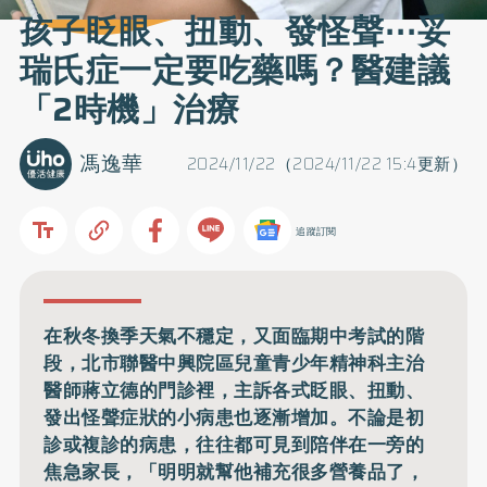
孩子眨眼、扭動、發怪聲⋯妥
瑞氏症一定要吃藥嗎？醫建議
「2時機」治療
馮逸華
2024/11/22（2024/11/22 15:4更新）
追蹤訂閱
在秋冬換季天氣不穩定，又面臨期中考試的階
段，北市聯醫中興院區兒童青少年精神科主治
醫師蔣立德的門診裡，主訴各式眨眼、扭動、
發出怪聲症狀的小病患也逐漸增加。不論是初
診或複診的病患，往往都可見到陪伴在一旁的
焦急家長，「明明就幫他補充很多營養品了，