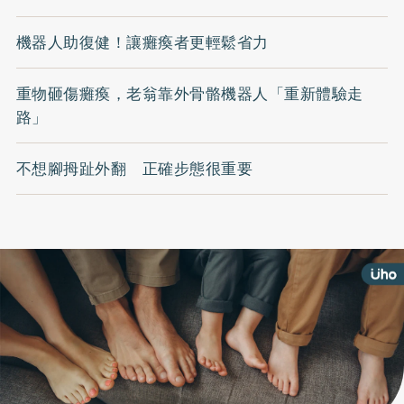
機器人助復健！讓癱瘓者更輕鬆省力
重物砸傷癱瘓，老翁靠外骨骼機器人「重新體驗走
路」
不想腳拇趾外翻 正確步態很重要