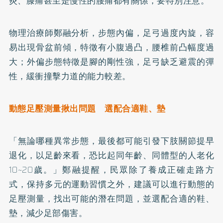
炎、膝痛甚至是慢性的腰痛都有關係，要特別注意。
物理治療師鄭融分析，步態內偏，足弓過度內旋，容
易出現骨盆前傾，特徵有小腹過凸，腰椎前凸幅度過
大；外偏步態特徵是腳的剛性強，足弓缺乏避震的彈
性，緩衝撞擊力道的能力較差。
動態足壓測量揪出問題 選配合適鞋、墊
「無論哪種異常步態，最後都可能引發下肢關節提早
退化，以足齡來看，恐比起同年齡、同體型的人老化
10~20歲。」鄭融提醒，民眾除了養成正確走路方
式，保持多元的運動習慣之外，建議可以進行動態的
足壓測量，找出可能的潛在問題，並選配合適的鞋、
墊，減少足部傷害。