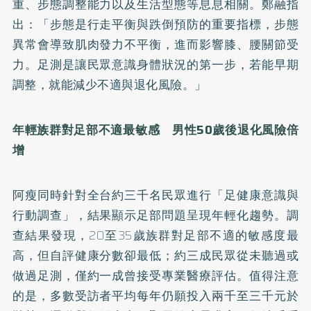
重、步態調整能力以及生活型態等息息相關。鄭融指
出：「步態是行走平衡與跌倒預防的重要指標，步態
異常會導致肌肉發力不平衡，進而影響膝、腰關節受
力。足測是讓民眾意識身體狀況的第一步，若能早期
調整，就能減少不適與退化風險。」
年輕族群對足部不適最敏感 男性50歲後退化風險倍
增
阿瘦同時針對全台約三千名民眾進行「足健康意識與
行動調查」，結果顯示足部問題呈現年輕化趨勢。調
查結果發現，20至35歲族群對足部不適的敏感度最
高，但自評健康分數卻最低；約三成民眾從未聽過或
做過足測，僅約一成曾接受專業醫療評估。值得注意
的是，多數受訪者平均每年仍願投入兩千至三千元於