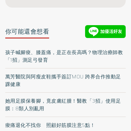
你可能還會想看
孩子喊腳痠、膝蓋痛，是正在長高嗎？物理治療師教
「1招」測足弓發育
萬芳醫院與阿瘦皮鞋攜手簽訂MOU 跨界合作推動足
踝健康
她用足膜保養腳，竟皮膚紅腫！醫教「3招」使用足
膜：8類人別亂用
痠痛退化不找你 照顧好筋膜注意5點！