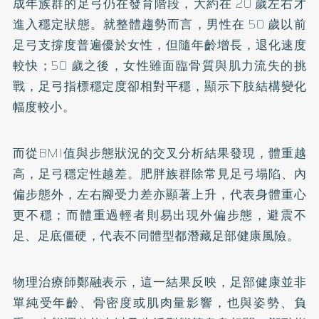
成年族群的足弓仍在發育階段，大約在 20 歲左右才
進入穩定狀態。就整體趨勢而言，男性在 50 歲以前
足弓支撐度普遍優於女性，但隨年齡增長，退化速度
較快；50 歲之後，女性雖面臨骨質與肌力流失的挑
戰，足弓指標穩定度卻相對平穩，顯示下肢結構變化
幅度較小。
而從BMI值與步態狀況的交叉分析結果發現，體重越
高，足弓穩定性越差。肥胖族群除常見足弓塌陷、內
偏步態外，左右腳受力差亦顯著上升，代表身體重心
更不穩；而體重過輕者則易出現外偏步態，避震不
足、足底僵硬，代表不同體型都潛藏足部健康風險。
物理治療師鄭融表示，這一結果反映，足部健康並非
單純受年齡、骨密度或肌肉量影響，也與姿勢、負