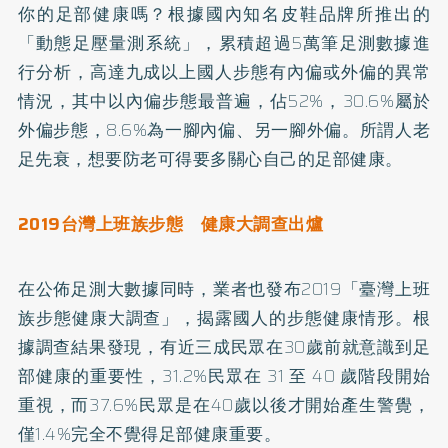
你的足部健康嗎？根據國內知名皮鞋品牌所推出的
「動態足壓量測系統」，累積超過5萬筆足測數據進
行分析，高達九成以上國人步態有內偏或外偏的異常
情況，其中以內偏步態最普遍，佔52%，30.6%屬於
外偏步態，8.6%為一腳內偏、另一腳外偏。所謂人老
足先衰，想要防老可得要多關心自己的足部健康。
2019台灣上班族步態 健康大調查出爐
在公佈足測大數據同時，業者也發布2019「臺灣上班
族步態健康大調查」，揭露國人的步態健康情形。根
據調查結果發現，有近三成民眾在30歲前就意識到足
部健康的重要性，31.2%民眾在 31 至 40 歲階段開始
重視，而37.6%民眾是在40歲以後才開始產生警覺，
僅1.4%完全不覺得足部健康重要。