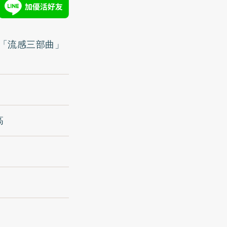
覺「流感三部曲」
高