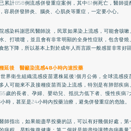
日已累計858例流感併發重症案例，其中61例死亡，醫師
，容易併發肺炎、腦炎、心肌炎等重症，一定要小心。
院感染科謝思民醫師說 ，民眾如果染上流感，可能會咳嗽
水、打噴嚏，並且會有非常明顯的全身性症狀，包含發燒
食慾下降，所以基本上對於成年人而言跟一般感冒非常好
種延後 醫籲染流感48小時內速投藥
9年世界衛生組織流感疫苗選株延後1個月公佈，全球流感
多人可能來不及接種疫苗而染上流感，特別是有肺部疾病
65歲的長者、孕婦、嬰幼兒、抵抗力低下者、慢性疾病7
8小時，甚至是24小時內投藥治療，避免併發重症的危險。
醫師指出，如果能盡早投藥的話，可以有好幾個好處，第
的病程，早點恢復健康；第二個就是能盡快讓體內病毒量