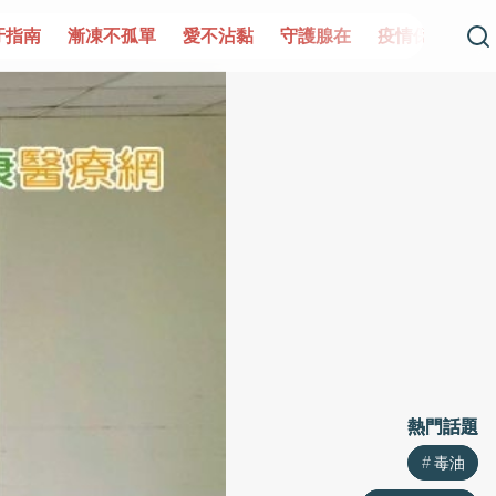
單
愛不沾黏
守護腺在
疫情保衛戰
再生醫學
愛的未
熱門話題
熱門話題
毒油
毒油