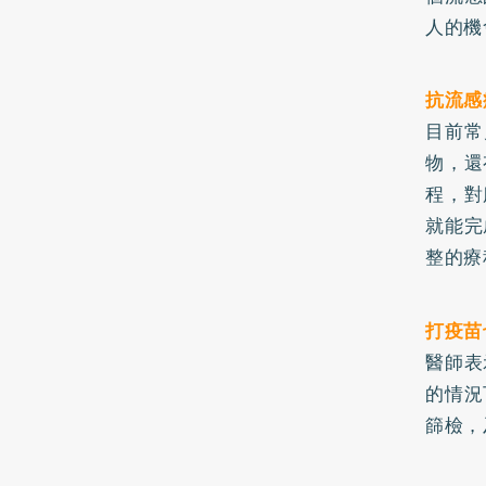
人的機
抗流感
目前常
物，還
程，對
就能完
整的療
打疫苗
醫師表
的情況
篩檢，