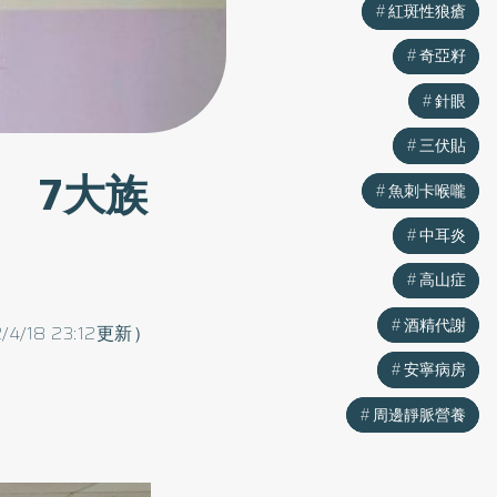
紅斑性狼瘡
紅斑性狼瘡
奇亞籽
奇亞籽
針眼
針眼
三伏貼
三伏貼
 7大族
魚刺卡喉嚨
魚刺卡喉嚨
中耳炎
中耳炎
高山症
高山症
酒精代謝
酒精代謝
/4/18 23:12更新）
安寧病房
安寧病房
周邊靜脈營養
周邊靜脈營養