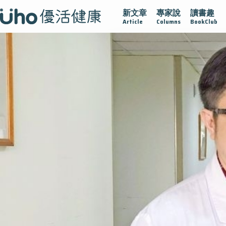
新文章
專家說
讀書趣
疫情保衛戰
再生醫學
愛的未來視
認識攝護腺肥大
Article
Columns
BookClub