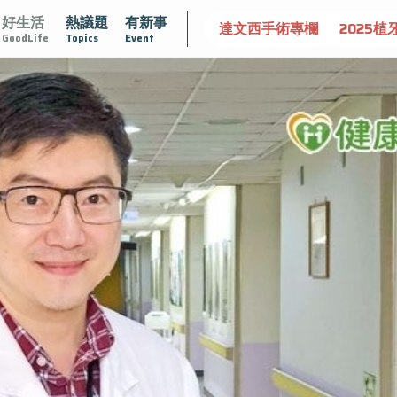
好生活
熱議題
有新事
守護骨骼健康
達文西手術專欄
2025植牙指南
漸凍不孤
GoodLife
Topics
Event