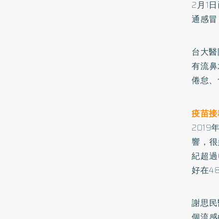
2月1
通感冒
台大醫
有流鼻
倦怠、
疫苗接
201
響，很
紀超過
好在4
謝思民
個流感