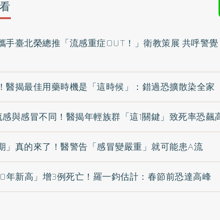
看
攜手臺北榮總推「流感重症OUT！」衛教策展 共呼警
！醫揭最佳用藥時機是「這時候」：錯過恐擴散染全家
流感與感冒不同！醫揭年輕族群「這1關鍵」致死率恐飆
期」真的來了！醫警告「感冒變嚴重」就可能患A流
10年新高」增3例死亡！羅一鈞估計：春節前恐達高峰