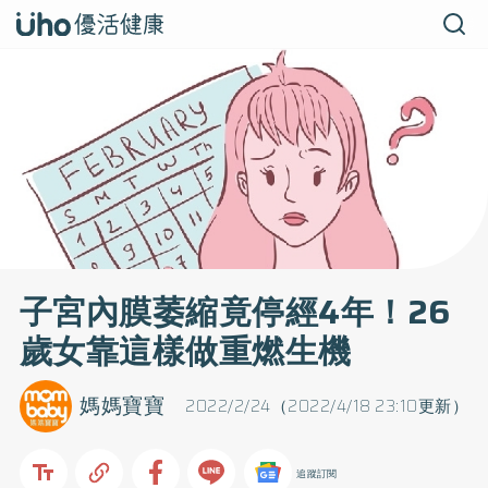
子宮內膜萎縮竟停經4年！26
歲女靠這樣做重燃生機
媽媽寶寶
2022/2/24（2022/4/18 23:10更新）
追蹤訂閱