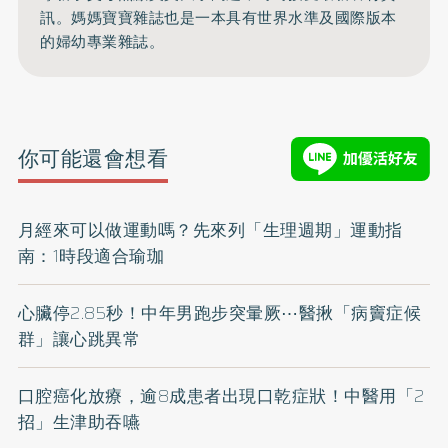
訊。媽媽寶寶雜誌也是一本具有世界水準及國際版本
的婦幼專業雜誌。
你可能還會想看
月經來可以做運動嗎？先來列「生理週期」運動指
南：1時段適合瑜珈
心臟停2.85秒！中年男跑步突暈厥⋯醫揪「病竇症候
群」讓心跳異常
口腔癌化放療，逾8成患者出現口乾症狀！中醫用「2
招」生津助吞嚥