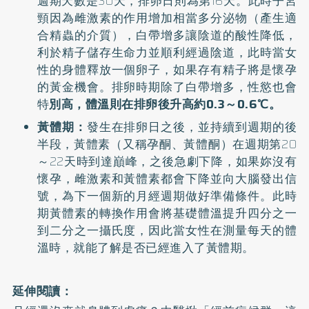
週期天數是30天，排卵日則為第16天。此時子宮
頸因為雌激素的作用增加相當多分泌物（產生適
合精蟲的介質），白帶增多讓陰道的酸性降低，
利於精子儲存生命力並順利經過陰道，此時當女
性的身體釋放一個卵子，如果存有精子將是懷孕
的黃金機會。排卵時期除了白帶增多，性慾也會
特
別高，體溫則在排卵後升高約0.3～0.6℃。
黃體期：
發生在排卵日之後，並持續到週期的後
半段，黃體素（又稱孕酮、黃體酮）在週期第20
～22天時到達巔峰，之後急劇下降，如果妳沒有
懷孕，雌激素和黃體素都會下降並向大腦發出信
號，為下一個新的月經週期做好準備條件。此時
期黃體素的轉換作用會將基礎體溫提升四分之一
到二分之一攝氏度，因此當女性在測量每天的體
溫時，就能了解是否已經進入了黃體期。
延伸閱讀：