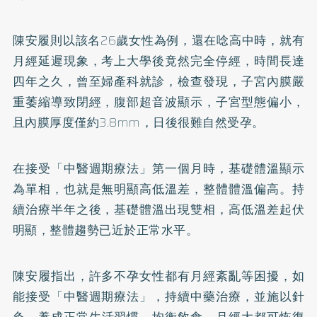
陳安履則以該名26歲女性為例，還在唸高中時，就有
月經延遲現象，考上大學後竟然完全停經，時間長達
四年之久，曾至婦產科就診，檢查發現，子宮內膜嚴
重萎縮導致閉經，腹部超音波顯示，子宮型態偏小，
且內膜厚度僅約3.8mm，日後很難自然受孕。
在接受「中醫週期療法」第一個月時，基礎體溫顯示
為單相，也就是無明顯高低溫差，整體體溫偏高。持
續治療半年之後，基礎體溫出現雙相，高低溫差起伏
明顯，整體趨勢已近於正常水平。
陳安履指出，許多不孕女性都有月經紊亂等困擾，如
能接受「中醫週期療法」，持續中藥治療，並施以
針
灸
，養成正常生活習慣，均衡飲食，月經大都可恢復