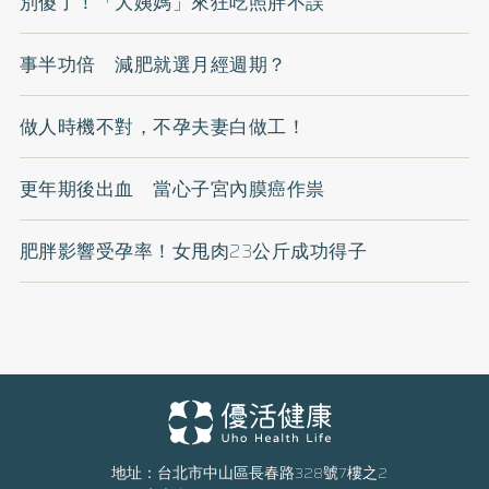
別傻了！「大姨媽」來狂吃照胖不誤
事半功倍 減肥就選月經週期？
做人時機不對，不孕夫妻白做工！
更年期後出血 當心子宮內膜癌作祟
肥胖影響受孕率！女甩肉23公斤成功得子
地址：台北市中山區長春路328號7樓之2