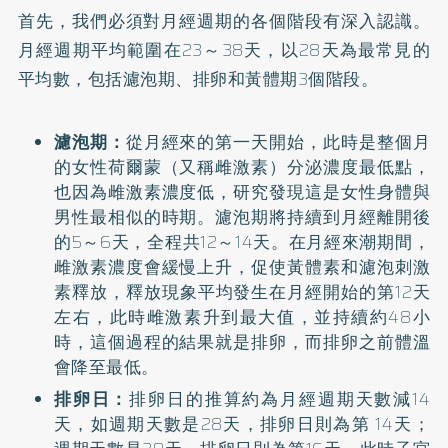
首先，我們必須對月經週期的各個階段有深入認識。
月經週期平均範圍在23～38天，以28天為最常見的
平均數，包括濾泡期、排卵和黃體期3個階段。
濾泡期：
從月經來的第一天開始，此時是整個月
的女性荷爾蒙（又稱雌激素）分泌濃度最低點，
也因為雌激素濃度低，研究發現這是女性身體與
男性最相似的時期。濾泡期將持續到月經離開後
的5～6天，全程共12～14天。在月經來潮期間，
雌激素濃度會緩慢上升，促使黃體素和濾泡刺激
素釋放，釋放現象平均發生在月經開始的第12天
左右，此時雌激素升到最大值，並持續約48小
時，這個過程的結果就是排卵，而排卵之前體溫
會降至最低。
排卵日：
排卵日的推算約為月經週期天數減14
天，如週期天數是28天，排卵日則為第 14天；