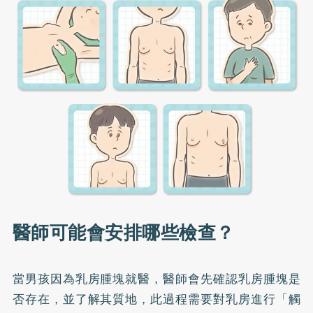
醫師可能會安排哪些檢查？
當男孩因為乳房腫塊就醫，醫師會先確認乳房腫塊是
否存在，並了解其質地，此過程需要對乳房進行「觸