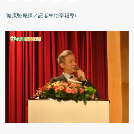
(健康醫療網／記者林怡亭報導)