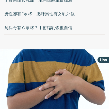
了解男性女乳症 甩開陰霾重拾雄風
男性卻有C罩杯 肥胖男性有女乳外觀
阿兵哥有Ｃ罩杯？手術縮乳恢復自信