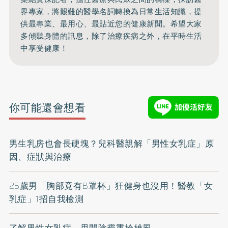
界專家，將艱難的醫學名詞轉換為日常生活知識，提
供最專業、最用心、最貼近您的健康新聞。希望大家
多傾聽身體的訊息，除了治療疾病之外，在平時生活
中享受健康！
你可能還會想看
男生乳房也會長硬塊？兒科醫親解「男性女乳症」原
因、症狀與治療
25歲男「胸部竟有B罩杯」狂健身也沒用！醫教「女
乳症」1招自我檢測