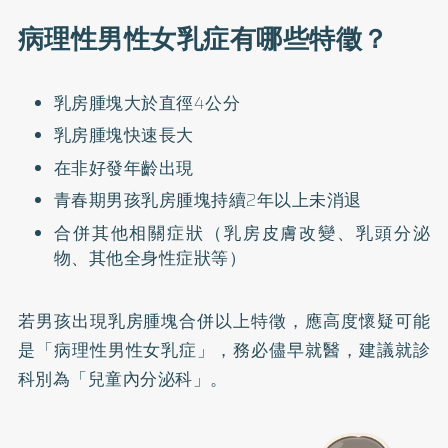
病理性男性女乳症有哪些特徵？
乳房腫塊大於直徑4公分
乳房腫塊快速長大
在非好發年齡出現
青春期男孩乳房腫塊持續2年以上未消退
合併其他相關症狀（乳房皮膚改變、乳頭分泌
物、其他全身性症狀等）
若男孩出現乳房腫塊合併以上特徵，應高度懷疑可能
是「病理性男性女乳症」，務必儘早就醫，建議就診
科別為「兒童內分泌科」。