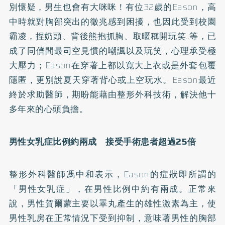
別懷疑，男生也會有大咪咪！有位32歲的Eason，高
中時就對胸部突出的徵兆感到困擾，也因此受到校園
霸凌，捏奶頭、背後熊抱抓胸、取暱稱開玩笑..等，已
成了同儕間最司空見慣的嘲諷以及玩笑，心理承受極
大壓力；Eason在穿著上都以寬大上衣或是外套包覆
隱匿，更別說夏天穿著背心或上空玩水。Eason最近
終於求助醫師，期盼能藉由整形外科技術，解決他十
多年來的心頭負擔。
男性女乳症比例約兩成 接受手術患者超過25倍
整形外科醫師馮中和表示，Eason的症狀即所謂的
「男性女乳症」，在男性比例中約有兩成。正常來
說，男性賀爾蒙主要以睪丸產生的雄性激素為主，使
男性乳房在正常情況下受到抑制，意味著男性的胸部