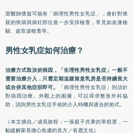
當醫師懷疑可能有「病理性男性女乳症」，會針對懷
疑的疾病與病灶部位進一步安排檢查，常見如血液檢
驗、超音波檢查等。
男性女乳症如何治療？
治療方式取決於病因，「生理性男性女乳症」一般不
需要治療介入，只需定期追蹤留意乳房是否持續長大
或合併其他症狀即可。
「病理性男性女乳症」則須針
對病因治療。外觀上的困擾，可以尋求整形外科協
助，諮詢男性女乳症手術的介入時機與適合的術式。
（本文摘自／
成長旅程：一張親子共乘的單程票，一
帖緩解家長擔心焦慮的良方
／有鹿文化）