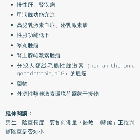
慢性肝、腎疾病
甲狀腺功能亢進
高泌乳激素血症、泌乳激素瘤
性腺功能低下
睪丸腫瘤
腎上腺雌激素腫瘤
分泌人類絨毛膜性腺激素（human Chorionic
gonadotropin, hCG）的腫瘤
藥物
外源性類雌激素環境荷爾蒙干擾物
延伸閱讀：
男生「陰莖長度」要如何測量？醫教「1關鍵」正確判
斷陰莖是否短小