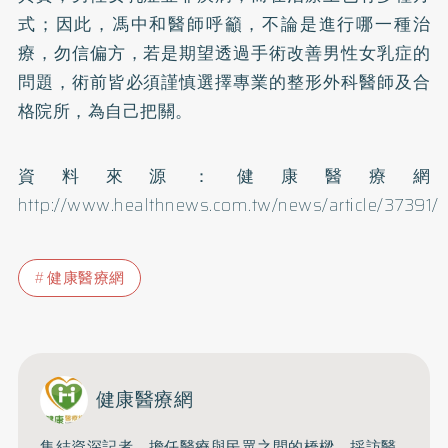
式；因此，馮中和醫師呼籲，不論是進行哪一種治
療，勿信偏方，若是期望透過手術改善男性女乳症的
問題，術前皆必須謹慎選擇專業的整形外科醫師及合
格院所，為自己把關。
資料來源：健康醫療網
http://www.healthnews.com.tw/news/article/37391/
健康醫療網
健康醫療網
集結資深記者，擔任醫療與民眾之間的橋樑，採訪醫