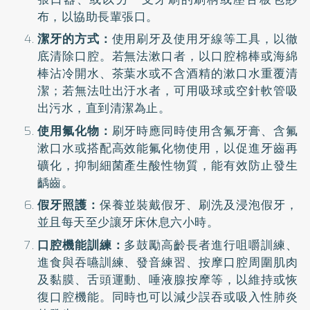
布，以協助長輩張口。
潔牙的方式：
使用刷牙及使用牙線等工具，以徹
底清除口腔。若無法漱口者，以口腔棉棒或海綿
棒沾冷開水、茶葉水或不含酒精的漱口水重覆清
潔；若無法吐出汙水者，可用吸球或空針軟管吸
出污水，直到清潔為止。
使用氟化物：
刷牙時應同時使用含氟牙膏、含氟
漱口水或搭配高效能氟化物使用，以促進牙齒再
礦化，抑制細菌產生酸性物質，能有效防止發生
齲齒。
假牙照護：
保養並裝戴假牙、刷洗及浸泡假牙，
並且每天至少讓牙床休息六小時。
口腔機能訓練：
多鼓勵高齡長者進行咀嚼訓練、
進食與吞嚥訓練、發音練習、按摩口腔周圍肌肉
及黏膜、舌頭運動、唾液腺按摩等，以維持或恢
復口腔機能。同時也可以減少誤吞或吸入性肺炎