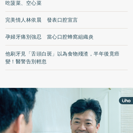
吃菠菜、空心菜
完美情人林依晨 發表口腔宣言
孕婦牙痛別強忍 當心口腔蜂窩組織炎
他刷牙見「舌頭白斑」以為食物殘渣，半年後竟癌
變！醫警告別輕忽