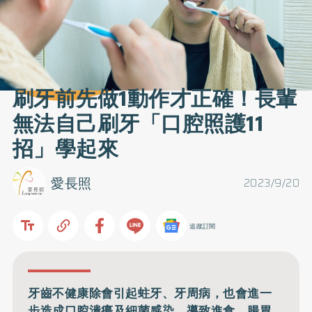
刷牙前先做1動作才正確！長輩
無法自己刷牙「口腔照護11
招」學起來
愛長照
2023/9/20
追蹤訂閱
牙齒不健康除會引起蛀牙、牙周病，也會進一
步造成口腔潰瘍及細菌感染，導致進食、腸胃