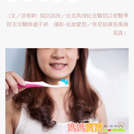
（文／洪郁鈞 採訪諮詢／台北馬偕紀念醫院口腔醫學
部主治醫師趙子婷 攝影‧化妝髮型／班尼頓廣告風格
寫真）