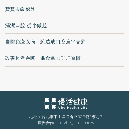
寶寶美齒祕笈
清潔口腔‧從小做起
自體免疫疾病 恐造成口腔扁平苔蘚
改善長者吞嚥 進食當心5NG習慣
地址：台北市中山區長春路328號7樓之2
廣告合作：
service@uho.com.tw