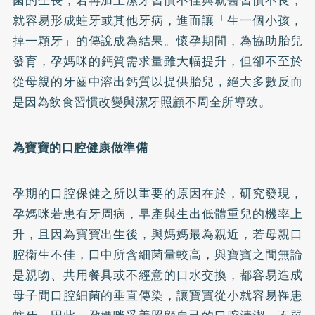
就容易形成
蛀牙
或其他牙病，進而讓「生一個小孩，
掉一顆牙」的傳說成為結果。懷孕期間，為協助胎兒
發育，孕媽咪的
鈣
質需求量雖大幅提升，但卻不至於
從母親的牙齒中溶出鈣質以提供胎兒，絕大多數反而
是因為飲食習慣改變與潔牙照顧不周全所導致。
為寶寶的口腔健康做準備
孕期的口腔保健之所以重要的原因在於，研究發現，
孕媽咪若患有
牙周病
，早產與生出低體重兒的機率上
升，且因為寶寶出生後，與媽媽最為親近，若母親口
腔衛生不佳，口中所含細菌量較高，與寶寶之間無論
是親吻、共用餐具或不經意的口水交換，都容易造成
母子間口腔細菌的垂直傳染，讓寶寶從小就容易罹患