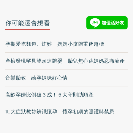
你可能還會想看
孕期愛吃麵包、炸雞 媽媽小孩體重皆超標
產檢發現罕見雙頭連體嬰 胎兒無心跳媽媽忍痛流產
音樂胎教 給孕媽咪好心情
高齡孕婦比例破３成！５大守則助順產
10大症狀教妳辨識懷孕 懷孕初期的照護與禁忌