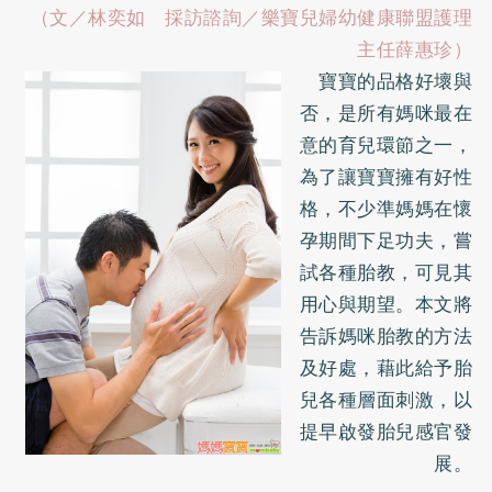
（文／林奕如 採訪諮詢／樂寶兒婦幼健康聯盟護理
主任薛惠珍）
寶寶的品格好壞與
否，是所有媽咪最在
意的育兒環節之一，
為了讓寶寶擁有好性
格，不少準媽媽在懷
孕期間下足功夫，嘗
試各種胎教，可見其
用心與期望。本文將
告訴媽咪胎教的方法
及好處，藉此給予胎
兒各種層面刺激，以
提早啟發胎兒感官發
展。