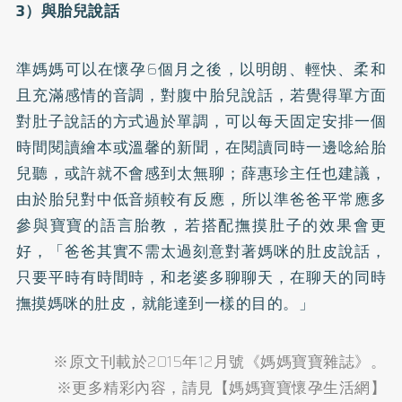
3）與胎兒說話
準媽媽可以在懷孕6個月之後，以明朗、輕快、柔和
且充滿感情的音調，對腹中胎兒說話，若覺得單方面
對肚子說話的方式過於單調，可以每天固定安排一個
時間閱讀繪本或溫馨的新聞，在閱讀同時一邊唸給胎
兒聽，或許就不會感到太無聊；薛惠珍主任也建議，
由於胎兒對中低音頻較有反應，所以準爸爸平常應多
參與寶寶的語言胎教，若搭配撫摸肚子的效果會更
好，「爸爸其實不需太過刻意對著媽咪的肚皮說話，
只要平時有時間時，和老婆多聊聊天，在聊天的同時
撫摸媽咪的肚皮，就能達到一樣的目的。」
※原文刊載於2015年12月號《媽媽寶寶雜誌》。
※更多精彩內容，請見【媽媽寶寶懷孕生活網】