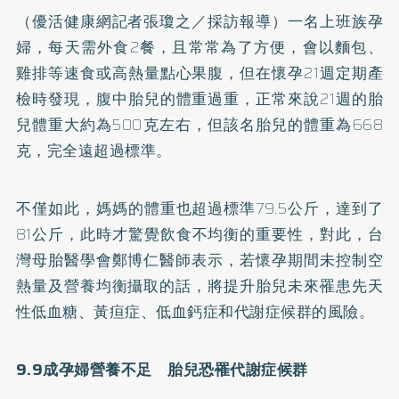
（優活健康網記者張瓊之／採訪報導）一名上班族孕
婦，每天需外食2餐，且常常為了方便，會以麵包、
雞排等速食或高熱量點心果腹，但在懷孕21週定期產
檢時發現，腹中胎兒的體重過重，正常來說21週的胎
兒體重大約為500克左右，但該名胎兒的體重為668
克，完全遠超過標準。
不僅如此，媽媽的體重也超過標準79.5公斤，達到了
81公斤，此時才驚覺飲食不均衡的重要性，對此，台
灣母胎醫學會鄭博仁醫師表示，若懷孕期間未控制空
熱量及營養均衡攝取的話，將提升胎兒未來罹患先天
性低血糖、黃疸症、低血
鈣
症和代謝症候群的風險。
9.9成孕婦營養不足 胎兒恐罹代謝症候群