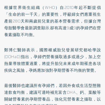
根據世界衛生組織（WHO）自2010年起不斷提倡
「生命的前一千天」的重要性，呼籲婦女們應重視生
產前280天和兩歲前兒童的基本營養需求，但據台灣
母胎醫學會最新調查顯示,卻有高達9成9的孕婦們在營
養素攝取不均衡。
鄭博仁醫師表示，國際權威胎兒發展研究都哈學說
(DOHaD)指出，孕婦們營養攝取過多或過少，加上空
熱量導致體重過重，將提升胎兒未來成年期罹患各項
疾病之風險，孕媽應加強對孕期營養不均衡的警覺。
最後醫師也建議所有孕婦們，若因外食或生活型態難
達飲食均衡，建議可適時補充富含
DHA
、鈣、
葉酸
等
關鍵營養素的孕期營養品，強化完營養素之攝取，以