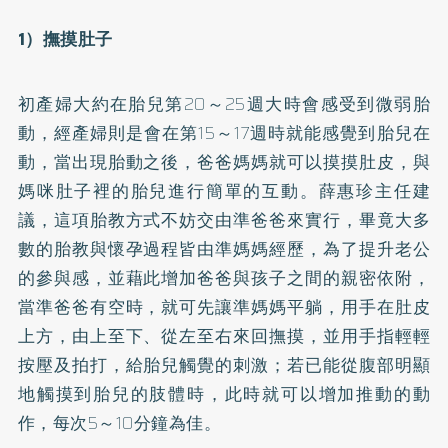
1）撫摸肚子
初產婦大約在胎兒第20～25週大時會感受到微弱胎
動，經產婦則是會在第15～17週時就能感覺到胎兒在
動，當出現胎動之後，爸爸媽媽就可以摸摸肚皮，與
媽咪肚子裡的胎兒進行簡單的互動。薛惠珍主任建
議，這項胎教方式不妨交由準爸爸來實行，畢竟大多
數的胎教與懷孕過程皆由準媽媽經歷，為了提升老公
的參與感，並藉此增加爸爸與孩子之間的親密依附，
當準爸爸有空時，就可先讓準媽媽平躺，用手在肚皮
上方，由上至下、從左至右來回撫摸，並用手指輕輕
按壓及拍打，給胎兒觸覺的刺激；若已能從腹部明顯
地觸摸到胎兒的肢體時，此時就可以增加推動的動
作，每次5～10分鐘為佳。