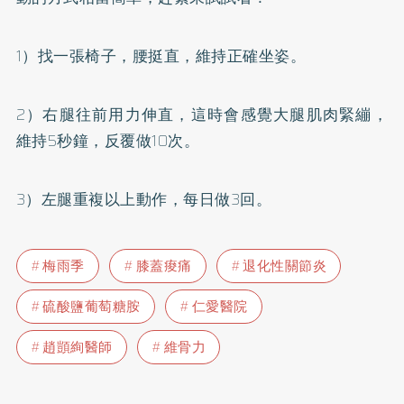
1）找一張椅子，腰挺直，維持正確坐姿。
2）右腿往前用力伸直，這時會感覺大腿肌肉緊繃，
維持5秒鐘，反覆做10次。
3）左腿重複以上動作，每日做3回。
梅雨季
膝蓋痠痛
退化性關節炎
硫酸鹽葡萄糖胺
仁愛醫院
趙顗絢醫師
維骨力