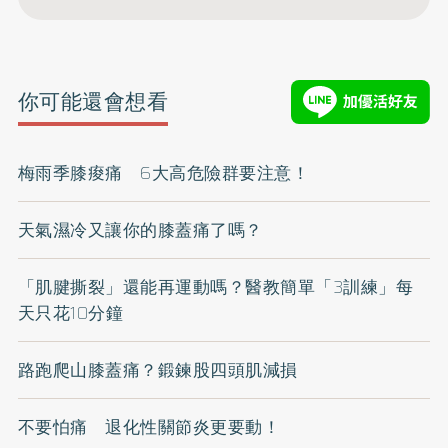
你可能還會想看
梅雨季膝痠痛 6大高危險群要注意！
天氣濕冷又讓你的膝蓋痛了嗎？
「肌腱撕裂」還能再運動嗎？醫教簡單「3訓練」每
天只花10分鐘
路跑爬山膝蓋痛？鍛鍊股四頭肌減損
不要怕痛 退化性關節炎更要動！