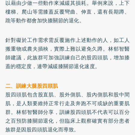
以藉由少做一些動作來減緩其損耗。舉例來說，上下
樓梯、爬山等需膝蓋反覆彎曲、伸直，還有長期蹲、
跪等動作都會加快膝關節的退化。
針對礙於工作需求需反覆施作上述動作的人，如工人
搬重物或農夫插秧，實際上難以避免久蹲。林郁智醫
師建議，此族群可加強訓練自己的股四頭肌，增加膝
蓋的穩定度，連帶減緩膝關節退化速度。
二、訓練大腿股四頭肌
股四頭肌包含股直肌、股外側肌、股內側肌和股中間
肌，是人類要維持正常行走及奔跑不可或缺的重要肌
群。林郁智醫師分享，訓練股四頭肌不代表可以百分
之百預防膝關節退化，但臨床上觀察確實有部分患者
族群是因股四頭肌退化而導致。