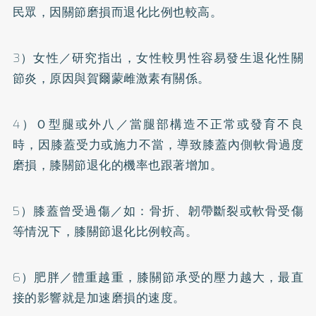
民眾，因關節磨損而退化比例也較高。
3）女性／研究指出，女性較男性容易發生
退化性關
節炎
，原因與賀爾蒙雌激素有關係。
4）Ｏ型腿或外八／當腿部構造不正常或發育不良
時，因膝蓋受力或施力不當，導致膝蓋內側軟骨過度
磨損，膝關節退化的機率也跟著增加。
5）膝蓋曾受過傷／如：骨折、韌帶斷裂或軟骨受傷
等情況下，膝關節退化比例較高。
6）
肥胖
／體重越重，膝關節承受的壓力越大，最直
接的影響就是加速磨損的速度。