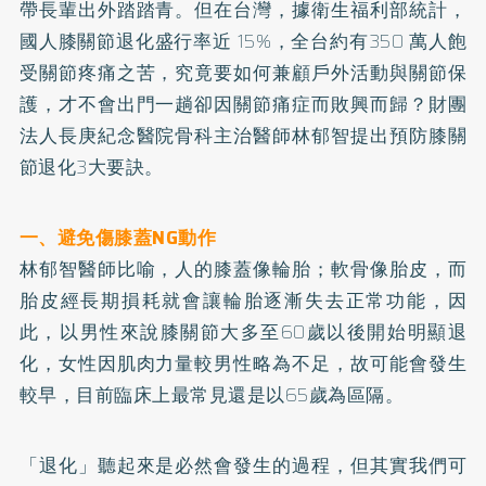
帶長輩出外踏踏青。但在台灣，據衛生福利部統計，
國人膝關節退化盛行率近 15%，全台約有350 萬人飽
受關節疼痛之苦，究竟要如何兼顧戶外活動與關節保
護，才不會出門一趟卻因關節痛症而敗興而歸？財團
法人長庚紀念醫院骨科主治醫師林郁智提出預防膝關
節退化3大要訣。
一、避免傷膝蓋NG動作
林郁智醫師比喻，人的膝蓋像輪胎；軟骨像胎皮，而
胎皮經長期損耗就會讓輪胎逐漸失去正常功能，因
此，以男性來說膝關節大多至60歲以後開始明顯退
化，女性因肌肉力量較男性略為不足，故可能會發生
較早，目前臨床上最常見還是以65歲為區隔。
「退化」聽起來是必然會發生的過程，但其實我們可