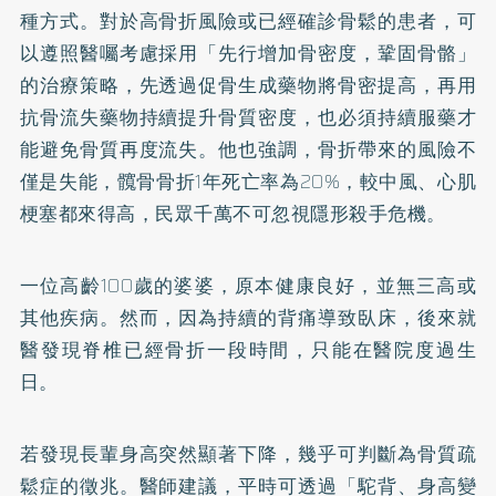
種方式。對於高骨折風險或已經確診骨鬆的患者，可
以遵照醫囑考慮採用「先行增加骨密度，鞏固骨骼」
的治療策略，先透過促骨生成藥物將骨密提高，再用
抗骨流失藥物持續提升骨質密度，也必須持續服藥才
能避免骨質再度流失。他也強調，骨折帶來的風險不
僅是失能，髖骨骨折1年死亡率為20%，較中風、心肌
梗塞都來得高，民眾千萬不可忽視隱形殺手危機。
一位高齡100歲的婆婆，原本健康良好，並無三高或
其他疾病。然而，因為持續的背痛導致臥床，後來就
醫發現脊椎已經骨折一段時間，只能在醫院度過生
日。
若發現長輩身高突然顯著下降，幾乎可判斷為骨質疏
鬆症的徵兆。醫師建議，平時可透過「駝背、身高變