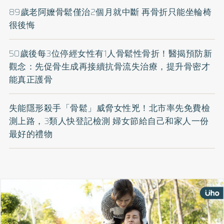
89歲老阿嬤骨鬆僅治2個月就中斷 再骨折只能坐輪椅
很後悔
50歲後每3位停經女性有1人骨鬆性骨折！醫揭預防新
觀念：先促骨生成再接續抗骨流失治療，提升骨密才
能真正護骨
失能隱形殺手「骨鬆」威脅女性兇！北市率先免費檢
測上路，3類人快登記檢測 婦女節給自己和家人一份
最好的禮物