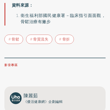
衛生福利部國民健康署－臨床指引面面觀，
骨鬆治療有撇步
骨鬆
骨質流失
骨折
影音專區
0809-091-257
立即撥打服務專線
開啟聲音
陳麗茹
《優活健康網》企劃編輯