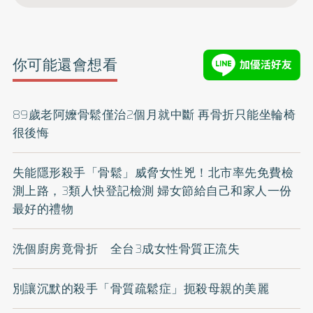
你可能還會想看
89歲老阿嬤骨鬆僅治2個月就中斷 再骨折只能坐輪椅
很後悔
失能隱形殺手「骨鬆」威脅女性兇！北市率先免費檢
測上路，3類人快登記檢測 婦女節給自己和家人一份
最好的禮物
洗個廚房竟骨折 全台3成女性骨質正流失
別讓沉默的殺手「骨質疏鬆症」扼殺母親的美麗