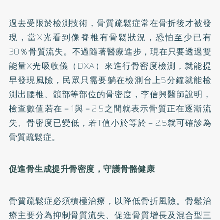
過去受限於檢測技術，骨質疏鬆症常在骨折後才被發
現，當X光看到像脊椎有骨鬆狀況，恐怕至少已有
30％骨質流失。不過隨著醫療進步，現在只要透過雙
能量X光吸收儀（DXA）來進行骨密度檢測，就能提
早發現風險，民眾只需要躺在檢測台上5分鐘就能檢
測出腰椎、髖部等部位的骨密度，李信興醫師說明，
檢查數值若在－1與－2.5之間就表示骨質正在逐漸流
失、骨密度已變低，若T值小於等於－2.5就可確診為
骨質疏鬆症。
促進骨生成提升骨密度，守護骨骼健康
骨質疏鬆症必須積極治療，以降低骨折風險。骨鬆治
療主要分為抑制骨質流失、促進骨質增長及混合型三