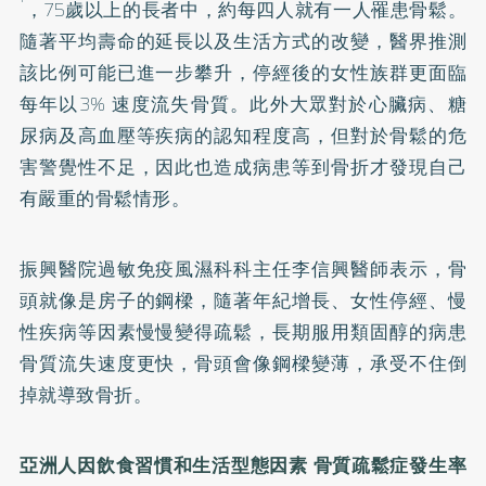
，75歲以上的長者中，約每四人就有一人罹患骨鬆。
隨著平均壽命的延長以及生活方式的改變，醫界推測
該比例可能已進一步攀升，停經後的女性族群更面臨
每年以3% 速度流失骨質。此外大眾對於心臟病、糖
尿病及高血壓等疾病的認知程度高，但對於骨鬆的危
害警覺性不足，因此也造成病患等到骨折才發現自己
有嚴重的骨鬆情形。
振興醫院過敏免疫風濕科科主任李信興醫師表示，骨
頭就像是房子的鋼樑，隨著年紀增長、女性停經、慢
性疾病等因素慢慢變得疏鬆，長期服用類固醇的病患
骨質流失速度更快，骨頭會像鋼樑變薄，承受不住倒
掉就導致骨折。
亞洲人因飲食習慣和生活型態因素 骨質疏鬆症發生率