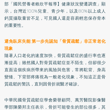
部「國民營養者賴欣平報導】健康狀況變遷調查」顯
示，台灣近100%兒童、青少年，以及80%以上成人
鈣
質攝取量皆不足，可見國人還是容易輕忽保存骨本
的重要性。
避免臥床失能 第一步先認知「骨質疏鬆」非正常老化
現象
隨著人口老化的速度加快，骨質疏鬆症的盛行率也逐
漸提高；雖然國人對骨質疏鬆症並不陌生，但卻很少
直面這個疾病所帶來的風險與危害，常將駝背、身高
變矮、下背部疼痛視為一般老化現象，不知這正是骨
質疏鬆的警訊，直到因骨折就醫才確診。
中華民國骨質疏鬆症學會榮譽顧問、萬芳醫院影像醫
學部陳榮邦主任表示，骨折可能發生的部位很多，其