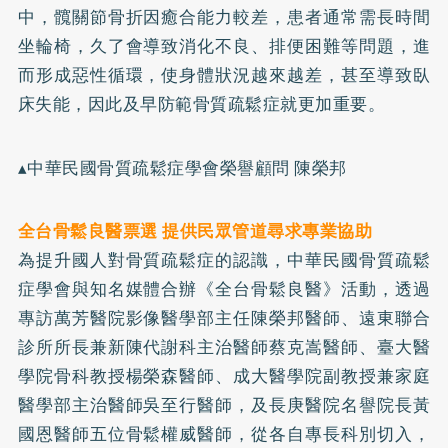
中，髖關節骨折因癒合能力較差，患者通常需長時間
坐輪椅，久了會導致消化不良、排便困難等問題，進
而形成惡性循環，使身體狀況越來越差，甚至導致臥
床失能，因此及早防範骨質疏鬆症就更加重要。
▴中華民國骨質疏鬆症學會榮譽顧問 陳榮邦
全台骨鬆良醫票選 提供民眾管道尋求專業協助
為提升國人對骨質疏鬆症的認識，中華民國骨質疏鬆
症學會與知名媒體合辦《全台骨鬆良醫》活動，透過
專訪萬芳醫院影像醫學部主任陳榮邦醫師、遠東聯合
診所所長兼新陳代謝科主治醫師蔡克嵩醫師、臺大醫
學院骨科教授楊榮森醫師、成大醫學院副教授兼家庭
醫學部主治醫師吳至行醫師，及長庚醫院名譽院長黃
國恩醫師五位骨鬆權威醫師，從各自專長科別切入，