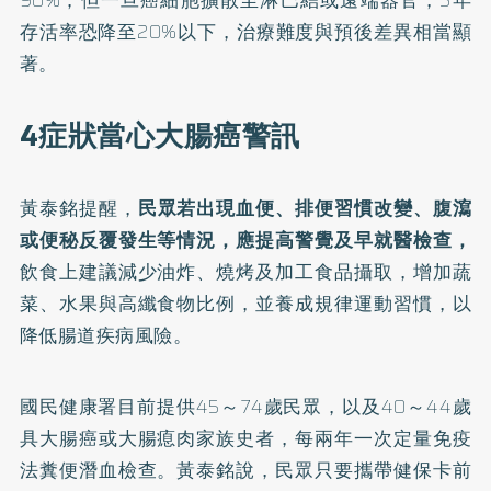
90%；但一旦癌細胞擴散至淋巴結或遠端器官，5年
存活率恐降至20%以下，治療難度與預後差異相當顯
著。
4症狀當心大腸癌警訊
黃泰銘提醒，
民眾若出現血便、排便習慣改變、腹瀉
或便秘反覆發生等情況，應提高警覺及早就醫檢查，
飲食上建議減少油炸、燒烤及加工食品攝取，增加蔬
菜、水果與高纖食物比例，並養成規律運動習慣，以
降低腸道疾病風險。
國民健康署目前提供45～74歲民眾，以及40～44歲
具大腸癌或大腸瘜肉家族史者，每兩年一次定量免疫
法糞便潛血檢查。黃泰銘說，民眾只要攜帶健保卡前