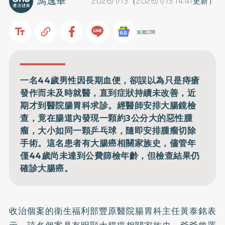
馮逸華
2026/1/13（2026/1/13 14:41更新）
追蹤訂閱
一名44歲男性因長期血便，卻誤以為只是痔瘡
發作而未及時就醫，直到症狀持續未改善，近
期才到醫院腸胃科求診。經醫師安排大腸鏡檢
查，竟在腸道內發現一顆約3公分大的惡性腫
瘤，大小如同一顆乒乓球，隨即安排腫瘤切除
手術。這名患者有大腸癌相關家族史，儘管年
僅44歲尚未達到公費篩檢年齡，但檢查結果仍
確診大腸癌。
收治個案的衛生福利部豐原醫院腸胃科主任黃泰銘表