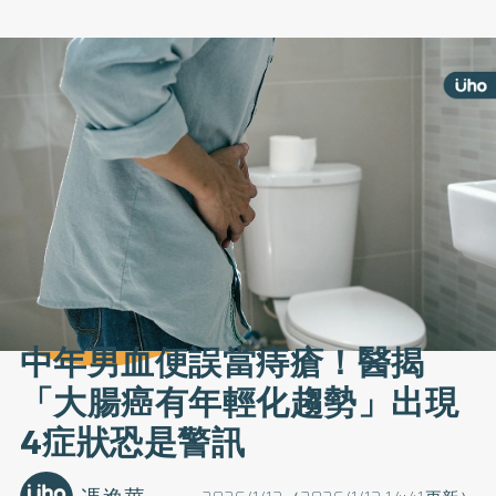
中年男血便誤當痔瘡！醫揭
「大腸癌有年輕化趨勢」出現
4症狀恐是警訊