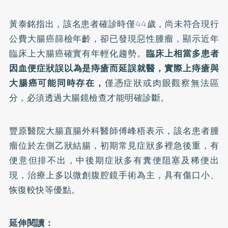
黃泰銘指出，該名患者確診時僅44歲，尚未符合現行
公費大腸癌篩檢年齡，卻已發現惡性腫瘤，顯示近年
臨床上大腸癌確實有年輕化趨勢。
臨床上相當多患者
因
血便
症狀誤以為是痔瘡而延誤就醫，實際上痔瘡與
大腸癌可能同時存在，
僅憑症狀或肉眼觀察無法區
分，必須透過大腸鏡檢查才能明確診斷。
豐原醫院大腸直腸外科醫師傅峰梧表示，該名患者腫
瘤位於左側乙狀結腸，初期常見症狀多裡急後重，有
便意但排不出，中後期症狀多有糞便阻塞及稀便出
現，治療上多以微創腹腔鏡手術為主，具有傷口小、
恢復較快等優點。
延伸閱讀：