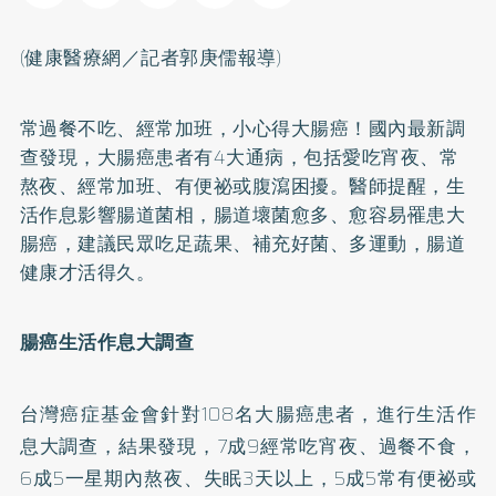
(健康醫療網／記者郭庚儒報導)
常過餐不吃、經常加班，小心得
大腸癌
！國內最新調
查發現，大腸癌患者有4大通病，包括愛吃宵夜、常
熬夜、經常加班、有
便祕
或腹瀉困擾。醫師提醒，生
活作息影響腸道菌相，腸道壞菌愈多、愈容易罹患大
腸癌，建議民眾吃足蔬果、補充好菌、多運動，腸道
健康才活得久。
腸癌生活作息大調查
台灣癌症基金會針對108名大腸癌患者，進行生活作
息大調查，結果發現，7成9經常吃宵夜、過餐不食，
6成5一星期內熬夜、
失眠
3天以上，5成5常有便祕或