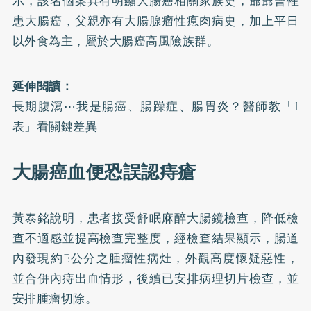
示，該名個案具有明顯
大腸癌
相關家族史，爺爺曾罹
患大腸癌，父親亦有大腸腺瘤性瘜肉病史，加上平日
以外食為主，屬於大腸癌高風險族群。
延伸閱讀：
長期腹瀉⋯我是腸癌、腸躁症、腸胃炎？醫師教「1
表」看關鍵差異
大腸癌血便恐誤認痔瘡
黃泰銘說明，患者接受舒眠麻醉大腸鏡檢查，降低檢
查不適感並提高檢查完整度，經檢查結果顯示，腸道
內發現約3公分之腫瘤性病灶，外觀高度懷疑惡性，
並合併內痔出血情形，後續已安排病理切片檢查，並
安排腫瘤切除。