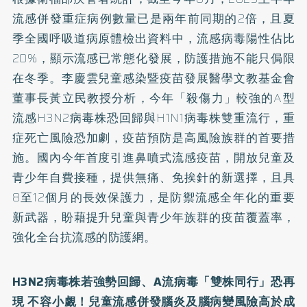
流感併發重症病例數量已是兩年前同期的2倍，且夏
季全國呼吸道病原體檢出資料中，流感病毒陽性佔比
20%，顯示流感已常態化發展，防護措施不能只侷限
在冬季。李慶雲兒童感染暨疫苗發展醫學文教基金會
董事長黃立民教授分析，今年「殺傷力」較強的A型
流感H3N2病毒株恐回歸與H1N1病毒株雙重流行，重
症死亡風險恐加劇，疫苗預防是高風險族群的首要措
施。國內今年首度引進鼻噴式流感疫苗，開放兒童及
青少年自費接種，提供無痛、免挨針的新選擇，且具
8至12個月的長效保護力，是防禦流感全年化的重要
新武器，盼藉提升兒童與青少年族群的疫苗覆蓋率，
強化全台抗流感的防護網。
H3N2病毒株若強勢回歸、
A
流病毒「雙株同行」恐再
現 不容小覷！兒童流感併發腦炎及腦病變風險高於成