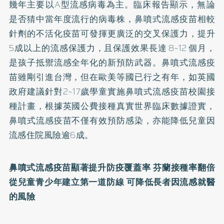
幾年主要以A型流感病毒為主。臨床報告顯示，無論
是否猜中當年度流行的病毒株，鼻噴式流感疫苗相較
針劑的不活化疫苗可發揮更廣泛的交叉保護力，提升
5成以上的流感保護力，且保護效果長達 8~12 個月，
是孩子抵禦流感全年化的新預防武器。鼻噴式流感疫
苗雖剛引進台灣，但在歐美等國已行之有年，如英國
政府建議針對2~17歲學童實施鼻噴式流感疫苗校園接
種計畫，根據英國公費接種真實世界臨床數據證實，
鼻噴式流感疫苗不僅有效預防感染，亦能降低兒童因
流感住院風險逾6成。
鼻噴式流感疫苗顯著提升防疫覆蓋率
芬蘭接種率翻倍
從兒童青少年建立第一道防線
可降低長者因流感就醫
的風險