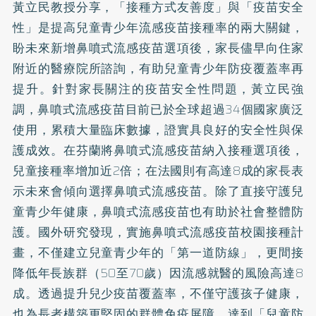
黃立民教授分享，「接種方式友善度」與「疫苗安全
性」是提高兒童青少年流感疫苗接種率的兩大關鍵，
盼未來新增鼻噴式流感疫苗選項後，家長儘早向住家
附近的醫療院所諮詢，有助兒童青少年防疫覆蓋率再
提升。針對家長關注的疫苗安全性問題，黃立民強
調，鼻噴式流感疫苗目前已於全球超過34個國家廣泛
使用，累積大量臨床數據，證實具良好的安全性與保
護成效。在芬蘭將鼻噴式流感疫苗納入接種選項後，
兒童接種率增加近2倍；在法國則有高達8成的家長表
示未來會傾向選擇鼻噴式流感疫苗。除了直接守護兒
童青少年健康，鼻噴式流感疫苗也有助於社會整體防
護。國外研究發現，實施鼻噴式流感疫苗校園接種計
畫，不僅建立兒童青少年的「第一道防線」，更間接
降低年長族群（50至70歲）因流感就醫的風險高達8
成。透過提升兒少疫苗覆蓋率，不僅守護孩子健康，
也為長者構築更堅固的群體免疫屏障，達到「兒童防