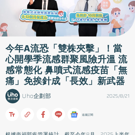
今年A流恐「雙株夾擊」！當
心開學季流感群聚風險升溫 流
感常態化 鼻噴式流感疫苗「無
痛」免挨針成「長效」新武器
Uho企劃部
2025/8/21
追蹤訂閱
根據衛福部疾管署統計，截至今年8月，2025上半年