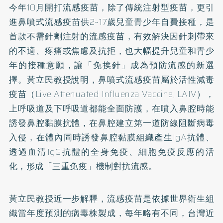
今年10月開打流感疫苗，除了傳統注射型疫苗，更引
進鼻噴式流感疫苗供2~17歲兒童青少年自費接種，是
首款不需針劑注射的流感疫苗，有效解決因針刺帶來
的不適、疼痛或焦慮及抗拒，也大幅提升兒童和青少
年的接種意願，讓「免挨針」成為預防流感的新選
擇。黃立民教授說明，鼻噴式流感疫苗屬於活性減毒
疫苗（Live Attenuated Influenza Vaccine, LAIV），
上呼吸道及下呼吸道都能全面防護，在噴入鼻腔時能
誘發鼻腔黏膜抗體，在鼻腔建立第一道防線阻斷病毒
入侵，在體內同時誘發鼻腔黏膜組織產生IgA抗體、
透過血清IgG抗體的全身免疫、細胞免疫反應的活
化，形成「三重免疫」機制對抗流感。
黃立民教授近一步解釋，流感疫苗是依據世界衛生組
織當年度預測的病毒株製成，每年略有不同，台灣近