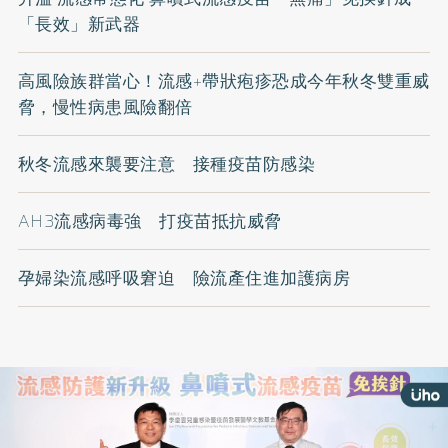
「長效」新武器
高風險族群當心！流感+帶狀疱疹恐成今年秋冬雙重威
脅，慢性病患風險翻倍
秋冬流感來襲要注意 接種疫苗防感染
AH3流感病毒強 打疫苗抵抗威脅
孕婦染流感呼吸窘迫 險流產住進加護病房