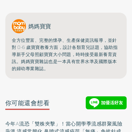
媽媽寶寶
全方位豐富、完整的懷孕、生產保健資訊報導，並針
對 0-6 歲寶寶教養方面，設計各類育兒話題，協助指
導新手父母照顧寶寶大小問題，時時接受最新養育資
訊。媽媽寶寶雜誌也是一本具有世界水準及國際版本
的婦幼專業雜誌。
你可能還會想看
今年A流恐「雙株夾擊」！當心開學季流感群聚風險
升溫 流感常態化 鼻噴式流感疫苗「無痛」免挨針成