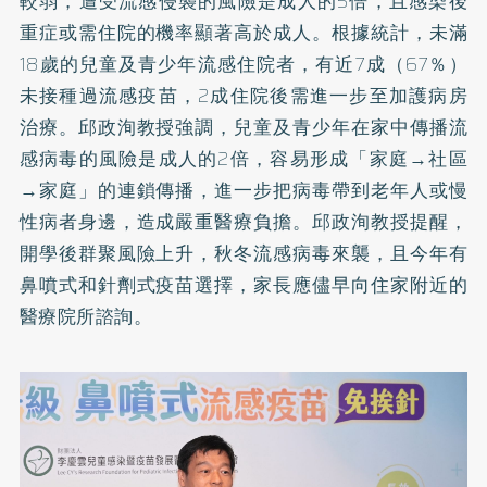
較弱，遭受流感侵襲的風險是成人的5倍，且感染後
重症或需住院的機率顯著高於成人。根據統計，未滿
18歲的兒童及青少年流感住院者，有近7成（67％）
未接種過流感疫苗，2成住院後需進一步至加護病房
治療。邱政洵教授強調，兒童及青少年在家中傳播流
感病毒的風險是成人的2倍，容易形成「家庭→社區
→家庭」的連鎖傳播，進一步把病毒帶到老年人或慢
性病者身邊，造成嚴重醫療負擔。邱政洵教授提醒，
開學後群聚風險上升，秋冬流感病毒來襲，且今年有
鼻噴式和針劑式疫苗選擇，家長應儘早向住家附近的
醫療院所諮詢。