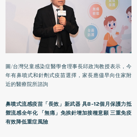
圖/台灣兒童感染症醫學會理事長邱政洵教授表示，今
年有鼻噴式和針劑式疫苗選擇，家長應儘早向住家附
近的醫療院所諮詢
鼻噴式流感疫苗「長效」新武器
具
8~12
個月保護力抵
禦流感全年化 「無痛」免挨針增加接種意願
三重免疫
有效降低重症風險