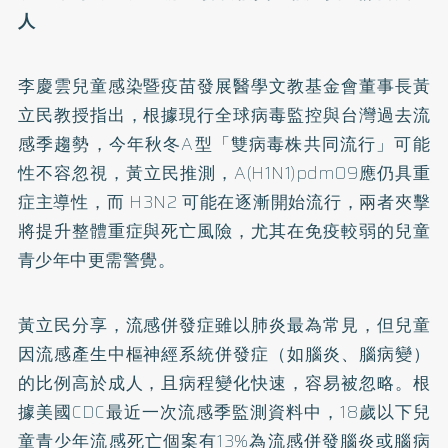
人
李慶雲兒童感染暨疫苗發展醫學文教基金會董事長黃
立民教授指出，根據現行全球病毒監控與台灣過去流
感季趨勢，今年秋冬A型「雙病毒株共同流行」可能
性不容忽視，黃立民推測，A(H1N1)pdm09應仍具重
症主導性，而 H3N2 可能在逐漸開始流行，兩者夾擊
將提升整體重症與死亡風險，尤其在免疫較弱的兒童
青少年中更需警覺。
黃立民分享，流感併發症雖以肺炎最為常見，但兒童
因流感產生中樞神經系統併發症（如腦炎、腦病變）
的比例高於成人，且病程變化快速，容易被忽略。根
據美國CDC最近一次流感季監測資料中，18歲以下兒
童青少年流感死亡個案有13%為流感併發腦炎或腦病