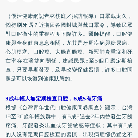
（優活健康網記者林筱庭／採訪報導）口罩戴太久，
懶得刷牙嗎？近期因各國封城與戴口罩令，導致民眾
對口腔衛生的重視程度下降許多。醫師提醒，口腔健
康與全身健康息息相關，尤其是牙周疾病與
糖尿病
、
心肌梗塞、
口腔癌
、大腸直腸癌、新冠肺炎重症和死
亡率存在著雙向關係，建議民眾3至6個月應定期檢
查，只要早期發現，及早改變保健習慣，許多口腔問
題是可以恢復到健康狀態的。
3成年輕人無定期檢查口腔，6成5有牙痛
根據《台灣青年世代口腔健康問卷調查》顯示，台灣
18至30歲年輕族群中，有6成5過去2年內曾發生牙齒
疼痛、牙齦發炎出血或牙齒敏感等症狀；其中有3成
的人沒有定期口腔檢查的習慣，出現病症卻仍置之不