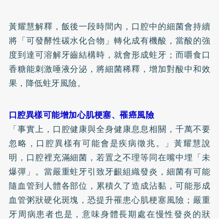
黃耀慧解釋，飯後一段時間內，口腔中的細菌會持續
將「可發酵性碳水化合物」轉化成有機酸，當酸的強
度到達可溶解牙齒結構時，就會形成
蛀牙
；而嚼食口
香糖能刺激唾液分泌，將細菌稀釋，增加對酸中和效
果，降低蛀牙風險。
口腔異樣可能增加心肌梗塞、罹癌風險
「事實上，口腔健康與全身健康息息相關，千萬不要
忽略，口腔異樣有可能會是疾病徵兆。」黃耀慧說
明，口腔裡充滿細菌，若置之不理等同在嘴中埋「未
爆彈」。當嚴重蛀牙引致牙齦組織發炎，細菌有可能
隨血管到人體各部位，累積久了造成沾黏，可能形成
血管粥狀硬化斑塊，恐提升罹患心肌梗塞風險；嚴重
牙周病
患者也是，意味身體長期處在慢性發炎的狀