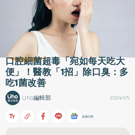
口腔細菌超毒「宛如每天吃大
便」！醫教「1招」除口臭：多
吃1菌改善
Uho編輯部
2024/1/5
追蹤訂閱