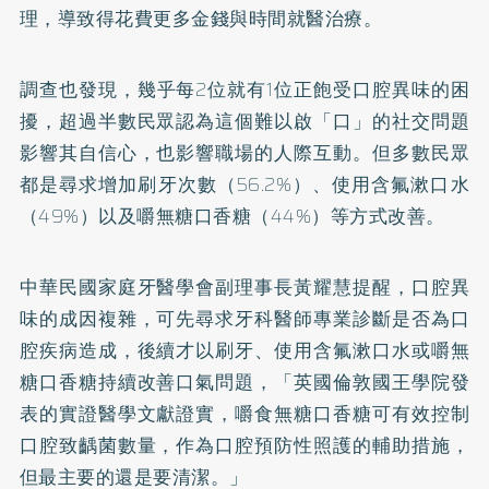
理，導致得花費更多金錢與時間就醫治療。
調查也發現，幾乎每2位就有1位正飽受口腔異味的困
擾，超過半數民眾認為這個難以啟「口」的社交問題
影響其自信心，也影響職場的人際互動。但多數民眾
都是尋求增加刷牙次數（56.2%）、使用含氟漱口水
（49%）以及嚼無糖口香糖（44%）等方式改善。
中華民國家庭牙醫學會副理事長黃耀慧提醒，口腔異
味的成因複雜，可先尋求牙科醫師專業診斷是否為口
腔疾病造成，後續才以刷牙、使用含氟漱口水或嚼無
糖口香糖持續改善口氣問題，「英國倫敦國王學院發
表的實證醫學文獻證實，嚼食無糖口香糖可有效控制
口腔致齲菌數量，作為口腔預防性照護的輔助措施，
但最主要的還是要清潔。」