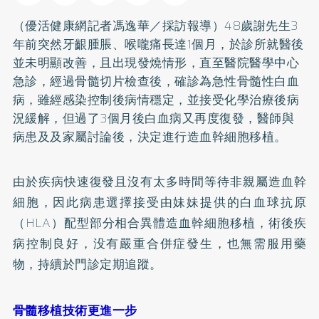
（優活健康網記者馮逸華／採訪報導）48歲謝先生3
年前突然牙齦腫脹、喉嚨痛長達1個月，於診所就醫後
並未明顯改善，且出現發燒情形，直至醫院醫學中心
急診，經過骨髓切片檢查後，確診為急性骨髓性白血
病，雖經感染控制後病情穩定，並接受化學治療後病
況緩解，但過了3個月後白血病又再度復發，醫師與
病患及及家屬討論後，決定進行造血幹細胞移植。
由於疾病快速復發且沒有太多時間等待非親屬造血幹
細胞，因此病患選擇接受由妹妹提供的白血球抗原
（HLA）配型部分相合異體造血幹細胞移植，術後疾
病控制良好，没有嚴重合併症發生，也無需服用藥
物，持續於門診定期追蹤。
骨髓移植技術更進一步