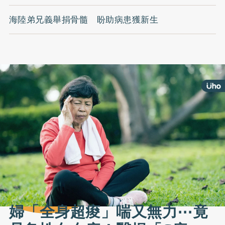
海陸弟兄義舉捐骨髓 盼助病患獲新生
婦「全身超痠」喘又無力⋯竟