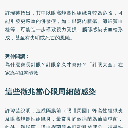
許瑋芸指出，其中以眼窩蜂窩性組織炎較為危險，可
能引發更嚴重的併發症，如：眼窩內膿瘍、海綿竇血
栓等，可能進一步導致視力受損、腦部感染或血栓形
成，甚至有失明或死亡的風險。
延伸閱讀：
為什麼會長針眼？針眼多久才會好？「針眼大全」在
家靠4招就能救
這些徵兆當心眼周細菌感染
許瑋芸說明，造成隔膜前（眼眶周圍）蜂窩性組織炎
及眼窩蜂窩性組織炎，最常見的致病菌為葡萄球菌，
此外，鏈球菌、嗜血桿菌等亦可能引發感染，須盡快