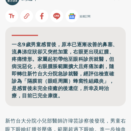
追蹤訂閱
一名9歲男童感冒後，原本已逐漸改善的鼻塞、
流鼻涕症狀卻又突然加重，右眼更出現紅腫、
疼痛情形。家屬起初帶他至眼科診所就醫，但
病況惡化，右眼腫脹範圍擴大且疼痛加劇，隨
即轉往新竹台大分院急診就醫，經評估檢查確
診為「隔膜前（眼眶周圍）蜂窩性組織炎」，
是感冒後未完全痊癒的後遺症，所幸及時治
療，目前已完全康復。
新竹台大分院小兒部醫師許瑋芸診察後發現，男童右
眼下眼瞼紅腫並壓痛，範圍超過下眼瞼。進一步抽血