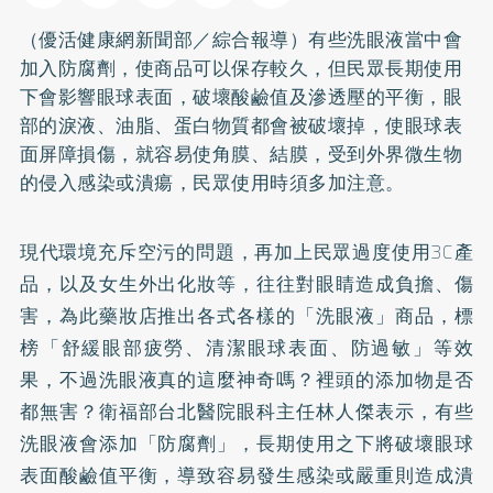
（優活健康網新聞部／綜合報導）有些洗眼液當中會
加入防腐劑，使商品可以保存較久，但民眾長期使用
下會影響眼球表面，破壞酸鹼值及滲透壓的平衡，眼
部的淚液、油脂、蛋白物質都會被破壞掉，使眼球表
面屏障損傷，就容易使角膜、結膜，受到外界微生物
的侵入感染或潰瘍，民眾使用時須多加注意。
現代環境充斥空污的問題，再加上民眾過度使用3C產
品，以及女生外出化妝等，往往對眼睛造成負擔、傷
害，為此藥妝店推出各式各樣的「洗眼液」商品，標
榜「舒緩眼部疲勞、清潔眼球表面、防過敏」等效
果，不過洗眼液真的這麼神奇嗎？裡頭的添加物是否
都無害？衛福部台北醫院眼科主任林人傑表示，有些
洗眼液會添加「防腐劑」，長期使用之下將破壞眼球
表面酸鹼值平衡，導致容易發生感染或嚴重則造成潰