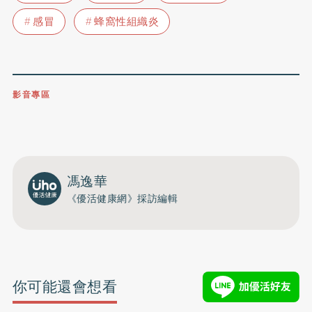
感冒
蜂窩性組織炎
影音專區
0809-091-257
立即撥打服務專線
開啟聲音
馮逸華
《優活健康網》採訪編輯
你可能還會想看