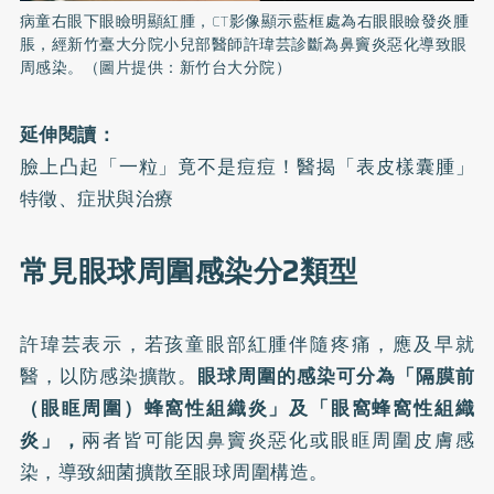
病童右眼下眼瞼明顯紅腫，CT影像顯示藍框處為右眼眼瞼發炎腫
脹，經新竹臺大分院小兒部醫師許瑋芸診斷為鼻竇炎惡化導致眼
周感染。（圖片提供：新竹台大分院）
延伸閱讀：
臉上凸起「一粒」竟不是痘痘！醫揭「表皮樣囊腫」
特徵、症狀與治療
常見眼球周圍感染分2類型
許瑋芸表示，若孩童眼部紅腫伴隨疼痛，應及早就
醫，以防感染擴散。
眼球周圍的感染可分為「隔膜前
（眼眶周圍）蜂窩性組織炎」及「眼窩蜂窩性組織
炎」，
兩者皆可能因鼻竇炎惡化或眼眶周圍皮膚感
染，導致細菌擴散至眼球周圍構造。