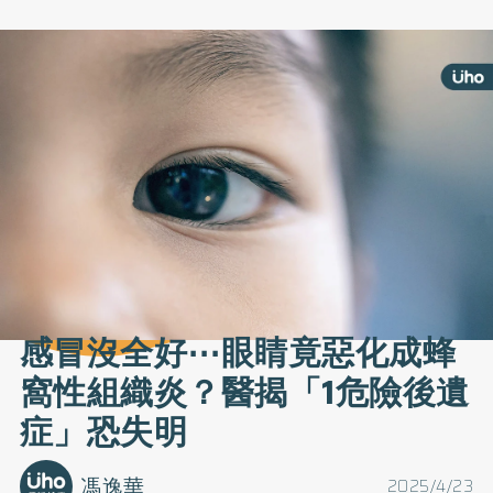
感冒沒全好⋯眼睛竟惡化成蜂
窩性組織炎？醫揭「1危險後遺
症」恐失明
馮逸華
2025/4/23