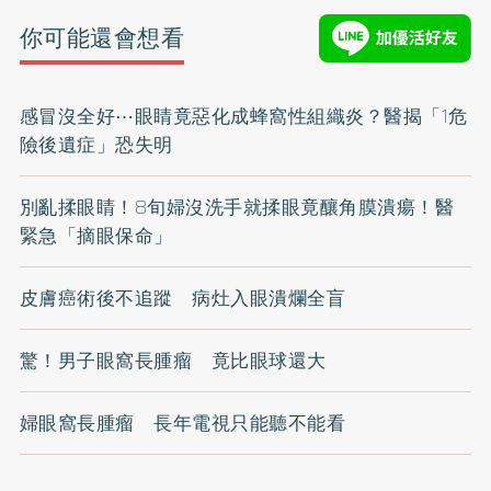
你可能還會想看
感冒沒全好⋯眼睛竟惡化成蜂窩性組織炎？醫揭「1危
險後遺症」恐失明
別亂揉眼睛！8旬婦沒洗手就揉眼竟釀角膜潰瘍！醫
緊急「摘眼保命」
皮膚癌術後不追蹤 病灶入眼潰爛全盲
驚！男子眼窩長腫瘤 竟比眼球還大
婦眼窩長腫瘤 長年電視只能聽不能看