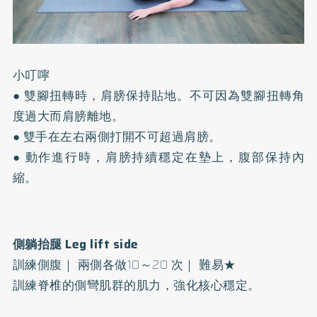
小叮嚀
● 雙腳扭轉時，肩膀保持貼地。不可因為雙腳扭轉角
度過大而肩膀離地。
● 雙手在左右兩側打開不可超過肩膀。
● 動作進行時，肩膀持續穩定在墊上，腹部保持內
縮。
側躺抬腿 Leg lift side
訓練側腹｜ 兩側各做10～20 次｜ 難易★
訓練脊椎的側彎肌群的肌力，強化核心穩定。