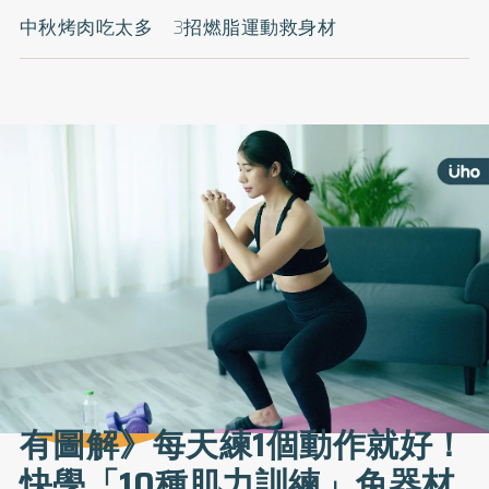
中秋烤肉吃太多 3招燃脂運動救身材
有圖解》每天練1個動作就好！
快學「10種肌力訓練」免器材