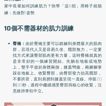
家中長輩如何訓練肌力？快學「這6招」用椅子就能
練：先做對1姿勢
10個不需器材的肌力訓練
臀橋：
由於臀橋主要可以鍛鍊到身體最大的肌肉
群，且現代人又是容易久坐、髖部無力，一定要
找方式來讓臀部肌肉更有力量，這時臀橋就真的
是非常好的一個練習開始。先躺在地板或地墊
上，雙手平放於身體兩側，膝蓋彎曲，兩腳腳掌
踩在地板上。收緊臀部，由臀部發力抬高髖部，
不要拱背，直到肩膀到膝蓋呈現一直線。停留20
到30秒，過程中繼續感受臀部與核心的收緊，注
意維持脊柱中立。