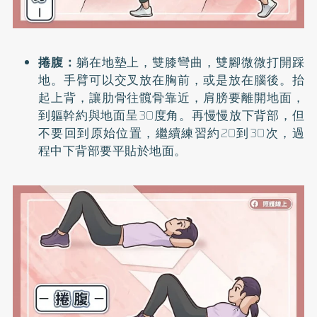
捲腹：
躺在地墊上，雙膝彎曲，雙腳微微打開踩
地。手臂可以交叉放在胸前，或是放在腦後。抬
起上背，讓肋骨往髖骨靠近，肩膀要離開地面，
到軀幹約與地面呈30度角。再慢慢放下背部，但
不要回到原始位置，繼續練習約20到30次，過
程中下背部要平貼於地面。