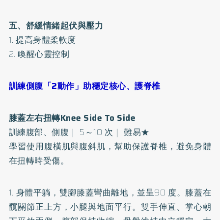
五、舒緩情緒起伏與壓力
1. 提高身體柔軟度
2. 喚醒心靈控制
訓練側腹「2動作」助穩定核心、護脊椎
膝蓋左右扭轉Knee Side To Side
訓練腹部、側腹｜ 5～10 次｜ 難易★
學習使用腹橫肌與腹斜肌，幫助保護脊椎，避免身體
在扭轉時受傷。
1. 身體平躺，雙腳膝蓋彎曲離地，並呈90 度。膝蓋在
髖關節正上方，小腿與地面平行。雙手伸直、掌心朝