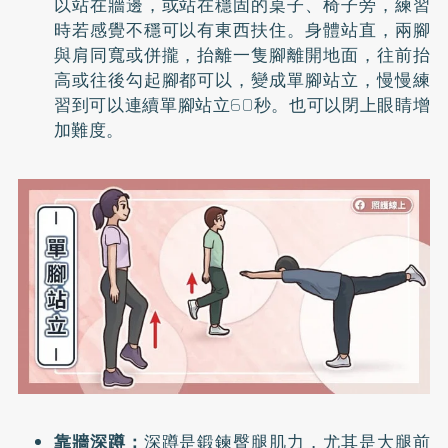
以站在牆邊，或站在穩固的桌子、椅子旁，練習
時若感覺不穩可以有東西扶住。身體站直，兩腳
與肩同寬或併攏，抬離一隻腳離開地面，往前抬
高或往後勾起腳都可以，變成單腳站立，慢慢練
習到可以連續單腳站立60秒。也可以閉上眼睛增
加難度。
靠牆深蹲：
深蹲是鍛鍊臀腿肌力，尤其是大腿前