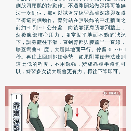
側股四頭肌的好動作。不過剛開始做深蹲可能無
法一次到位，那可以試著先練習靠牆深蹲與深蹲
至椅這兩個動作。背對站在無裝飾的平坦牆面之
前約50到～0公分處，向後靠讓肩膀靠到牆上，
然後腹部核心用力，腳掌貼平地面不動的狀況
下，讓身體往下滑，直到臀部與膝蓋呈一直線，
膝蓋彎曲90度，大腿與地面平行。停留30～60
秒。再往上回到起始姿勢。如果剛開始無法達到
這麼低的程度，不用勉強，變成靠牆半蹲也可
以，練習多次後大腿會更有力，再往下降即可。