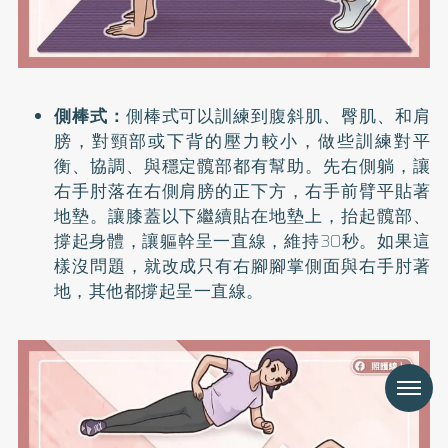
側棒式：
側棒式可以訓練到腹斜肌、臀肌、和肩
膀，對頸部或下背的壓力較小，做些訓練對平
衡、協調、與穩定髖部都有幫助。先右側躺，讓
右手肘落在右側肩膀的正下方，右手前臂平貼著
地墊。讓膝蓋以下繼續貼在地墊上，抬起髖部、
撐起身體，讓軀幹呈一直線，維持30秒。如果這
樣沒問題，就改成只有右腳腳掌側面與右手肘著
地，其他都撐起呈一直線。
Menu