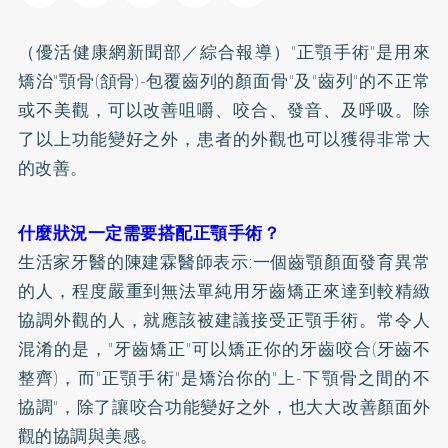
（優活健康網新聞部／綜合報導）"正顎手術"是用來
矯治"顎骨(頷骨)-包覆齒列的顏面骨"及"齒列"的不正常
或不美觀，可以改善咀嚼、咬合、發音、及呼吸。除
了以上功能變好之外，患者的外觀也可以獲得非常大
的改善。
什麼狀況一定需要搭配正顎手術？
生活家牙醫的陳建霖醫師表示:一個齒顎顏面發育異常
的人，程度嚴重到無法單純用牙齒
矯正
來達到較精緻
協調外觀的人，就應該被建議接受正顎手術。常令人
混淆的是，"牙齒矯正"可以矯正你的牙齒咬合(牙齒不
整齊)，而"正顎手術"是矯治你的"上-下顎骨之間的不
協調"，除了讓咬合功能變好之外，也大大改善顏面外
觀的協調與美感。