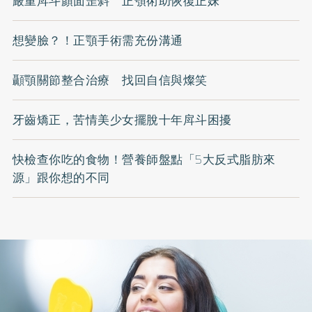
嚴重戽斗顏面歪斜 正顎術助恢復正妹
想變臉？！正顎手術需充份溝通
顳顎關節整合治療 找回自信與燦笑
牙齒矯正，苦情美少女擺脫十年戽斗困擾
快檢查你吃的食物！營養師盤點「5大反式脂肪來
源」跟你想的不同