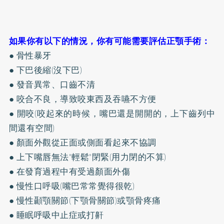
如果你有以下的情況，你有可能需要評估正顎手術：
● 骨性暴牙
● 下巴後縮(沒下巴)
● 發音異常、口齒不清
● 咬合不良，導致咬東西及吞嚥不方便
● 開咬(咬起來的時候，嘴巴還是開開的，上下齒列中
間還有空間)
● 顏面外觀從正面或側面看起來不協調
● 上下嘴唇無法"輕鬆"閉緊(用力閉的不算)
● 在發育過程中有受過顏面外傷
● 慢性口呼吸(嘴巴常常覺得很乾)
● 慢性顳顎關節(下顎骨關節)或顎骨疼痛
● 睡眠呼吸中止症或打鼾