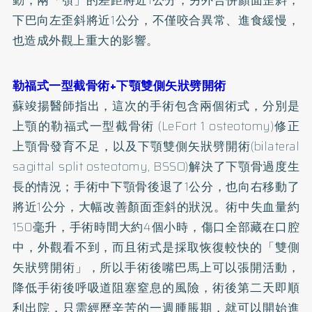
下巴向左歪斜將近1公分，不僅咬合異常、進食緩慢，
也造成外觀上重大的影響。
勒福式一型截骨術+下顎雙側矢狀劈開術
蘇竣揚醫師指出，這次的手術包含兩個術式，分別是
上顎的勒福式一型截骨術 (LeFort 1 osteotomy)修正
上顎骨發育不足，以及下顎雙側矢狀劈開術(bilateral
sagittal split osteotomy, BSSO)解決了下顎骨過度生
長的情況；手術中下顎骨後退了1公分，也向右移動了
將近1公分，大幅改善顏面歪斜的狀況。術中失血量約
150毫升，手術時間大約4個小時，傷口全部藏在口腔
中，外觀看不到，而且術式是採取恢復較快的「雙側
矢狀劈開術」，所以手術後嘴巴馬上可以張開活動，
降低手術後呼吸道阻塞窒息的風險，術後第二天即順
利出院，只需經歷辛苦的一週腫脹期，就可以開始進