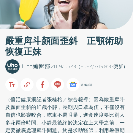
嚴重戽斗顏面歪斜 正顎術助
恢復正妹
Uho編輯部
2019/10/23（2022/3/15 8:33更新）
追蹤訂閱
（優活健康網記者張桂榕／綜合報導）因為嚴重戽斗
及顏面歪斜的18歲小靜，長期與口罩為伍，不僅沒有
自信也影響咬合，吃東不易咀嚼，進食速度要比別人
多花兩倍時間。小靜最後終於決定在上大學之前，一
定要徹底處理戽斗問題。於是求助醫師，利用暑假期