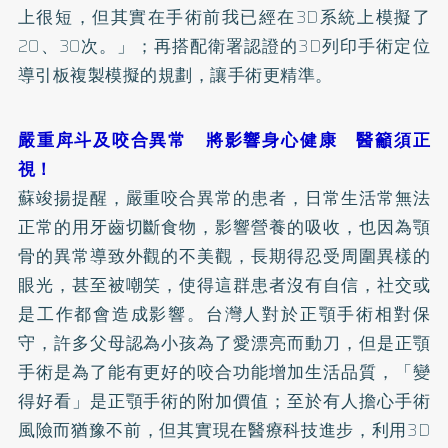
上很短，但其實在手術前我已經在3D系統上模擬了
20、30次。」；再搭配衛署認證的3D列印手術定位
導引板複製模擬的規劃，讓手術更精準。
嚴重戽斗及咬合異常 將影響身心健康 醫籲須正
視！
蘇竣揚提醒，嚴重咬合異常的患者，日常生活常無法
正常的用牙齒切斷食物，影響營養的吸收，也因為顎
骨的異常導致外觀的不美觀，長期得忍受周圍異樣的
眼光，甚至被嘲笑，使得這群患者沒有自信，社交或
是工作都會造成影響。台灣人對於正顎手術相對保
守，許多父母認為小孩為了愛漂亮而動刀，但是正顎
手術是為了能有更好的咬合功能增加生活品質，「變
得好看」是正顎手術的附加價值；至於有人擔心手術
風險而猶豫不前，但其實現在醫療科技進步，利用3D