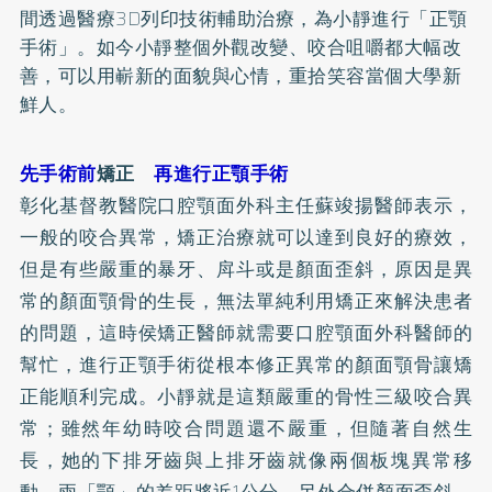
間透過醫療3D列印技術輔助治療，為小靜進行「正顎
手術」。如今小靜整個外觀改變、咬合咀嚼都大幅改
善，可以用嶄新的面貌與心情，重拾笑容當個大學新
鮮人。
先手術前
矯正
再進行正顎手術
彰化基督教醫院口腔顎面外科主任蘇竣揚醫師表示，
一般的咬合異常，矯正治療就可以達到良好的療效，
但是有些嚴重的暴牙、戽斗或是顏面歪斜，原因是異
常的顏面顎骨的生長，無法單純利用矯正來解決患者
的問題，這時侯矯正醫師就需要口腔顎面外科醫師的
幫忙，進行正顎手術從根本修正異常的顏面顎骨讓矯
正能順利完成。小靜就是這類嚴重的骨性三級咬合異
常；雖然年幼時咬合問題還不嚴重，但隨著自然生
長，她的下排牙齒與上排牙齒就像兩個板塊異常移
動，兩「顎」的差距將近1公分，另外合併顏面歪斜，