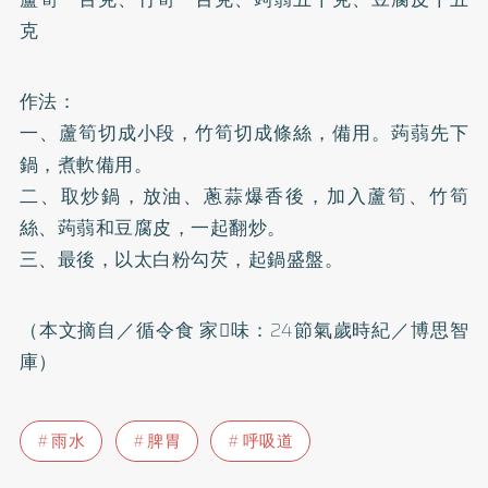
克
作法：
一、蘆筍切成小段，竹筍切成條絲，備用。蒟蒻先下
鍋，煮軟備用。
二、取炒鍋，放油、蔥蒜爆香後，加入蘆筍、竹筍
絲、蒟蒻和豆腐皮，一起翻炒。
三、最後，以太白粉勾芡，起鍋盛盤。
（本文摘自／循令食 家味：24節氣歲時紀／博思智
庫）
雨水
脾胃
呼吸道