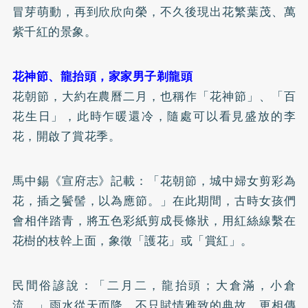
冒芽萌動，再到欣欣向榮，不久後現出花繁葉茂、萬
紫千紅的景象。
花神節、龍抬頭，家家男子剃龍頭
花朝節，大約在農曆二月，也稱作「花神節」、「百
花生日」，此時乍暖還冷，隨處可以看見盛放的李
花，開啟了賞花季。
馬中錫《宣府志》記載：「花朝節，城中婦女剪彩為
花，插之鬢髻，以為應節。」在此期間，古時女孩們
會相伴踏青，將五色彩紙剪成長條狀，用紅絲線繫在
花樹的枝幹上面，象徵「護花」或「賞紅」。
民間俗諺說：「二月二，龍抬頭；大倉滿，小倉
流。」雨水從天而降，不只賦情雅致的典故，更相傳