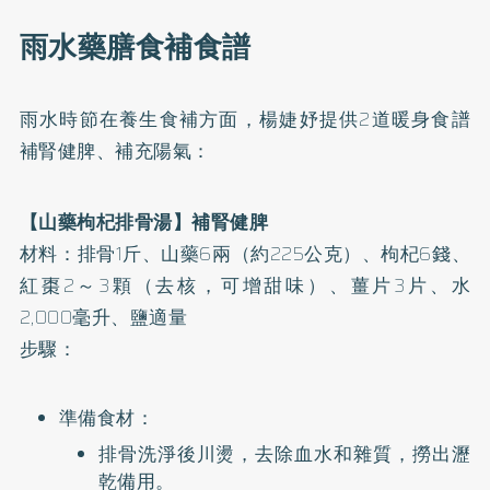
雨水藥膳食補食譜
雨水時節在養生食補方面，楊婕妤提供2道暖身食譜
補腎健脾、補充陽氣：
【山藥枸杞排骨湯】補腎健脾
材料：排骨1斤、山藥6兩（約225公克）、枸杞6錢、
紅棗2～3顆（去核，可增甜味）、薑片3片、水
2,000毫升、鹽適量
步驟：
準備食材：
排骨洗淨後川燙，去除血水和雜質，撈出瀝
乾備用。