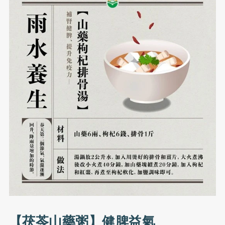
【茯苓山藥粥】健脾益氣