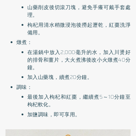
山藥削皮後切滾刀塊，避免手癢可戴手套處
理。
枸杞用清水稍微浸泡後撈起瀝乾，紅棗洗淨
備用。
燉煮：
在湯鍋中放入2,000毫升的水，加入川燙好
的排骨和薑片，大火煮沸後改小火燉煮40分
鐘。
加入山藥塊，續煮20分鐘。
調味：
最後加入枸杞和紅棗，繼續煮5～10分鐘至
枸杞軟化。
加鹽調味，即可享用。