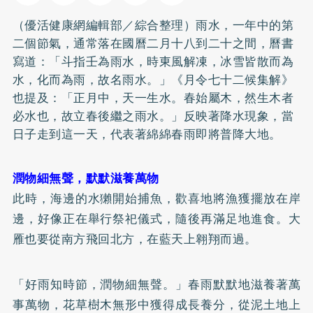
（優活健康網編輯部／綜合整理）雨水，一年中的第
二個節氣，通常落在國曆二月十八到二十之間，曆書
寫道：「斗指壬為雨水，時東風解凍，冰雪皆散而為
水，化而為雨，故名雨水。」《月令七十二候集解》
也提及：「正月中，天一生水。春始屬木，然生木者
必水也，故立春後繼之雨水。」反映著降水現象，當
日子走到這一天，代表著綿綿春雨即將普降大地。
潤物細無聲，默默滋養萬物
此時，海邊的水獺開始捕魚，歡喜地將漁獲擺放在岸
邊，好像正在舉行祭祀儀式，隨後再滿足地進食。大
雁也要從南方飛回北方，在藍天上翱翔而過。
「好雨知時節，潤物細無聲。」春雨默默地滋養著萬
事萬物，花草樹木無形中獲得成長養分，從泥土地上