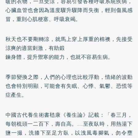
暖的衣物，一旦受涼，容易引發各種呼吸系統疾病，
心臟血管也會因為溫度驟升驟降而失衡，輕則傷風感
冒，重則心肌梗塞、呼吸衰竭。
秋天也不要剛轉涼，就馬上穿上厚重的棉襖，先接受
涼爽的適當刺激，有助鍛
鍊身體，提升禦寒的能力，也就不容易生病。
季節變換之際，人們的心理也比較浮動，情緒的波動
也會特別明顯，可能會有
失眠
、心悸、氣鬱、恐慌等
症產生。
中國古代養生術書嵇康《養生論》記載：「春三月，
每朝梳頭一二百下，壽自高。……至夜臥時，用熱湯下
鹽一撮，洗膝下至足方臥，以洩風毒腳氣，勿令壅