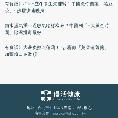
有食譜》2025立冬養生先補腎！中醫教你自製「黑豆
茶」4步驟快速暖身
雨水濕氣重⋯過敏氣喘樣樣來？中醫列「4大黃金時
間」除濕排毒最好
有食譜》大暑炎熱吃蓮藕！3步驟做「莧菜蓮藕羹」
加藕粉口感滑順
地址：台北市中山區長春路328號7樓之2
廣告合作：
service@uho.com.tw