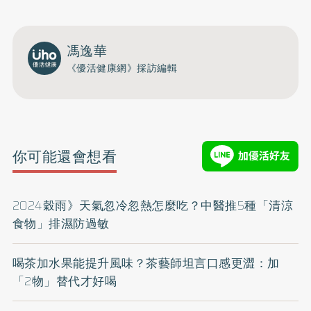
馮逸華
《優活健康網》採訪編輯
你可能還會想看
2024穀雨》天氣忽冷忽熱怎麼吃？中醫推5種「清涼
食物」排濕防過敏
喝茶加水果能提升風味？茶藝師坦言口感更澀：加
「2物」替代才好喝