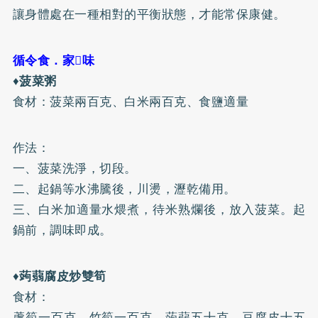
讓身體處在一種相對的平衡狀態，才能常保康健。
循令食．家味
♦
菠菜粥
食材：菠菜兩百克、白米兩百克、食鹽適量
作法：
一、菠菜洗淨，切段。
二、起鍋等水沸騰後，川燙，瀝乾備用。
三、白米加適量水煨煮，待米熟爛後，放入菠菜。起
鍋前，調味即成。
♦
蒟蒻腐皮炒雙筍
食材：
蘆筍一百克、竹筍一百克、蒟蒻五十克、豆腐皮十五