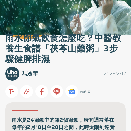
雨水節氣飲食怎麼吃？中醫教
養生食譜「茯苓山藥粥」3步
驟健脾排濕
馮逸華
2025/2/17
追蹤訂閱
雨水是24節氣中的第2個節氣，時間通常落在
每年的2月18日至20日之間，此時太陽到達黃