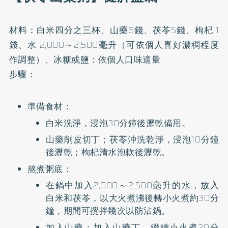
材料：白米四分之三杯、山藥6錢、茯苓5錢、枸杞 1
錢、水 2,000～2,500毫升（可依個人喜好濃稠程度
作調整）、冰糖或鹽：依個人口味適量
步驟：
準備食材：
白米洗淨，浸泡30分鐘後瀝乾備用。
山藥削皮切丁；茯苓沖洗乾淨，浸泡10分鐘
後瀝乾；枸杞清水泡軟後瀝乾。
熬煮粥底：
在鍋中加入2,000～2,500毫升的水，放入
白米和茯苓，以大火煮沸後轉小火煮約30分
鐘，期間可攪拌幾次以防沾鍋。
加入山藥：加入山藥丁，繼續小火煮20分