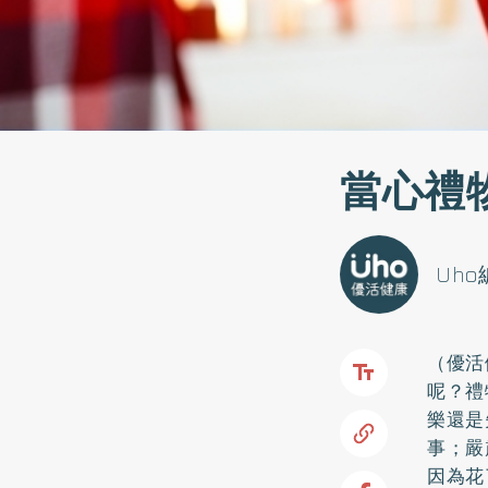
當心禮
Uh
（優活
呢？禮
樂還是
事；嚴
因為花