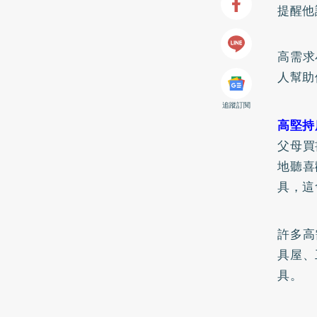
提醒他
高需求
人幫助
追蹤訂閱
高堅持
父母買
地聽喜
具，這
許多高
具屋、
具。