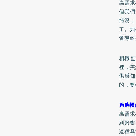
高需求
但我們
情況，
了。如
會導致
相機也
裡，突
供感知
的，要
適應慢
高需求
到興奮
這種興