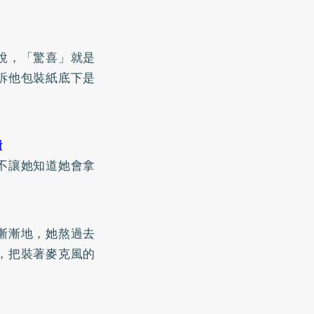
說，「驚喜」就是
訴他包裝紙底下是
潰
不讓她知道她會拿
漸漸地，她熬過去
，把裝著麥克風的