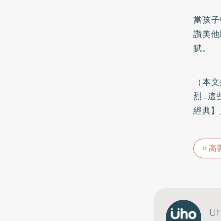
當孩子
讚美他
賦。
（本文
烈..
經典】
高
U