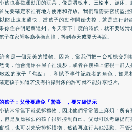
小孩也喜歡運動用的玩具，像是滑板車、三輪車、蹦床、
首先要確定家裡有地方使用和存放。我們還需要密切監控
以防止速度過快，當孩子的動作開始失控，就是進行舒
果你住在明尼蘇達州，冬天零下十度的時候，就不要送滑
孩子在家裡客廳橫衝直撞，等到春天或夏天再說。
許會是一個完美的禮物。因為，當我們把一台相機交到
然間，他會開始在屋子裡漫步，或者在樓梯上俯視一群人
敏銳的孩子「焦點」，和賦予事件記錄者的角色，如果
確定孩子知道若沒有拍攝對象的許可就不能分享照片。
的孩子：父母要避免「驚喜」，要先給提示
小孩常常當下就想拆禮物，因此他們常常遇上麻煩！所有
，但是反應強烈的孩子很難控制自己。父母可以考慮提前
奮感，也可以先安排拆禮物，然後再進行其他活動。不管