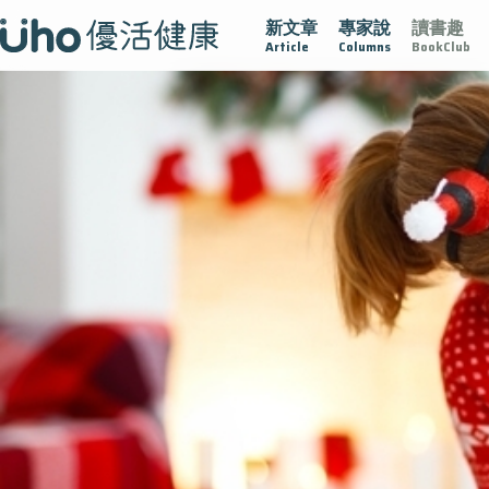
新文章
專家說
讀書趣
的未來視
認識攝護腺肥大
守護骨骼健康
達文西手術專欄
Article
Columns
BookClub