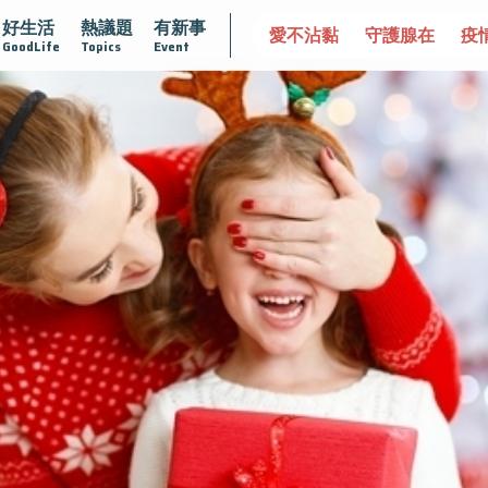
好生活
熱議題
有新事
2025植牙指南
漸凍不孤單
愛不沾黏
守護腺在
疫
GoodLife
Topics
Event