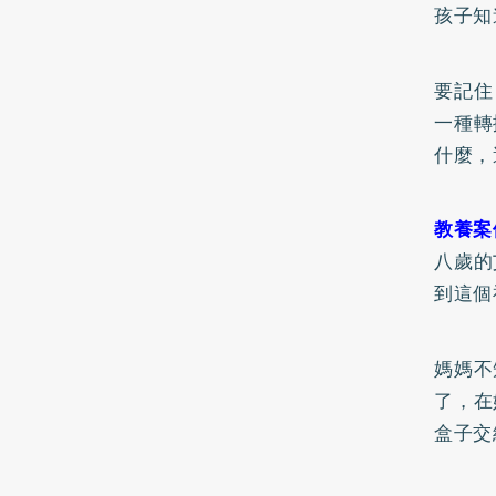
孩子知
要記住
一種轉
什麼，
教養案
八歲的
到這個
媽媽不
了，在
盒子交