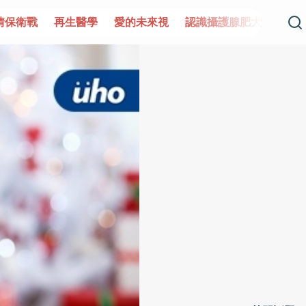
情保衛戰
再生醫學
愛的未來視
認識攝護腺肥大
守護