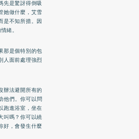
媽先是驚訝得倒吸
管她做什麼，艾雪
而是不知所措。因
的情緒。
果那是個特別的包
別人面前處理強烈
沒辦法避開所有的
助他們。你可以問
以跑進浴室，坐在
大叫嗎？你可以繞
你好，會發生什麼