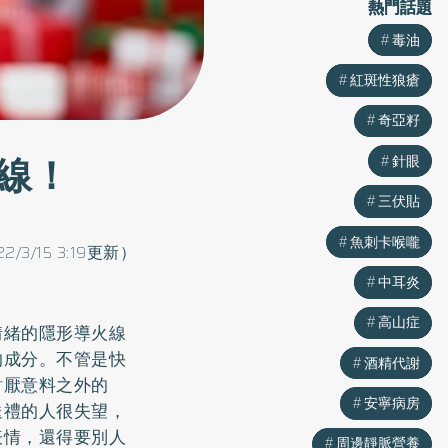
熱門話題
熱門話題
毒油
毒油
紅斑性狼瘡
紅斑性狼瘡
奇亞籽
奇亞籽
線！
針眼
針眼
三伏貼
三伏貼
魚刺卡喉嚨
魚刺卡喉嚨
22/3/15 3:19更新）
中耳炎
中耳炎
高山症
高山症
情緒的隱形導火線
的成分。不管是快
酒精代謝
酒精代謝
討厭意料之外的
安寧病房
安寧病房
送禮的人很失望，
表情，還得要別人
周邊靜脈營養
周邊靜脈營養