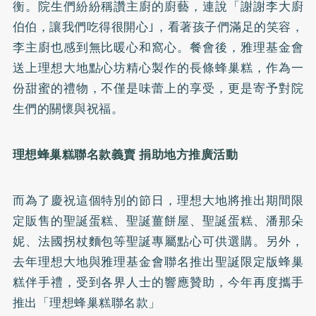
衡。院生們紛紛稱讚主廚的廚藝，連說「謝謝李大廚
伯伯，讓我們吃得很開心｣，看著孩子們滿足的笑容，
李主廚也感到無比暖心和窩心。餐會後，雅理基金會
送上理想大地點心坊精心製作的長條蜂巢糕，作為一
份甜蜜的禮物，不僅是味蕾上的享受，更是寄予對院
生們的關懷與祝福。
理想蜂巢糕聯名款義賣 捐助地方推廣活動
而為了慶祝這個特別的節日，理想大地將推出期間限
定販售的聖誕蛋糕、聖誕薑餅屋、聖誕蛋糕、潘那朵
妮、法國拐杖麵包等聖誕專屬點心可供選購。另外，
去年理想大地與雅理基金會聯名推出聖誕限定版蜂巢
糕伴手禮，受到各界人士的響應贊助，今年再度攜手
推出「理想蜂巢糕聯名款」