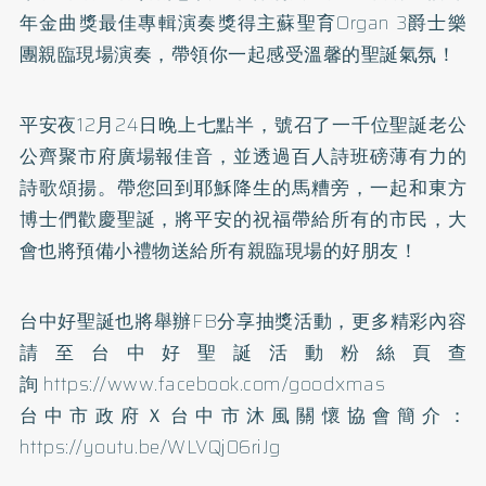
年金曲獎最佳專輯演奏獎得主蘇聖育Organ 3爵士樂
團親臨現場演奏，帶領你一起感受溫馨的聖誕氣氛！
平安夜12月24日晚上七點半，號召了一千位聖誕老公
公齊聚市府廣場報佳音，並透過百人詩班磅薄有力的
詩歌頌揚。帶您回到耶穌降生的馬糟旁，一起和東方
博士們歡慶聖誕，將平安的祝福帶給所有的市民，大
會也將預備小禮物送給所有親臨現場的好朋友！
台中好聖誕也將舉辦FB分享抽獎活動，更多精彩內容
請至台中好聖誕活動粉絲頁查
詢
https://www.facebook.com/goodxmas
台中市政府Ｘ台中市沐風關懷協會簡介
：
https://youtu.be/WLVQj06riJg