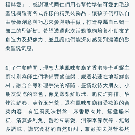
福與愛」，感謝理想同仁們用心幫忙準備可愛的毛線
聖誕樹還有各式各樣的精美裝飾品，讓孩子們可以自
由發揮創意與巧思來參與動手做，打造專屬自己獨一
無二的聖誕樹。希望透過此次活動能夠培養小朋友的
創造力及想像力，並且讓他們能深刻感受到濃濃的歡
樂聖誕氣息。
到了午餐時間，理想大地風味餐廳的香港籍李明耀主
廚特別為師生們準備豐盛佳餚，嚴選花蓮在地新鮮食
材，融合台粵料理手法的精隨，盛情款待大朋友、小
朋友愛吃的菜色，像是鳳梨鮮蝦球、脆皮炸雞排、酥
炸海鮮卷、芙蓉玉米羹，還有風味餐廳很受歡迎的合
菜內容，有迎賓風味拼盤、麻香豚肉片、鴛鴦腸米
糕、清蒸多利魚、蟹粉豆腐煲、洄瀾季節蔬等，無過
多調味，講究食材的自然鮮甜，兼顧美味與營養均