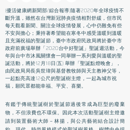
(優活健康網新聞部/綜合報導)隨著2020年全球疫情不
斷升溫，雖然在台灣新冠肺炎疫情相對舒緩，但市民
每天觀看新聞、關注全球疫情發展，心中仍難免有些
不安與擔心；秉持著希望能在寒冬中感受溫暖到溫暖
且充滿祝福的聖誕節，臺中市政府民政局將於臺中市
政府前廣場舉辦「2020台中好聖誕」聖誕週活動，今
年與台中市沐風關懷會一同舉辦一系列愛與溫暖的聖
誕活動，將於12月18日(五) 舉辦「聖誕點燈晚會」，
由民政局局長吳世瑋與基督教牧師與天主教神父等，
一起點亮高達12公尺的聖誕樹主燈，一起為城市祝
福，願民眾都能幸福、平安、喜樂。
有鑑于傳統聖誕樹於聖誕節過後常成為巨型的廢棄
物，不但浪費也不環保。因此本次活動聖誕樹主燈邀
請到裝置藝術大師－林揚，與公共藝術結合設計簡
約、現代、時尚風格樣式的聖誕樹風格。樹體中央採