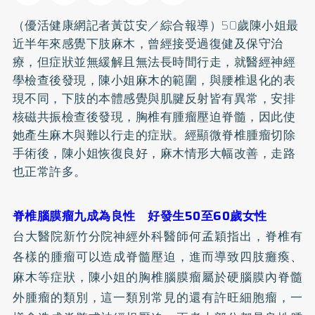
（優活健康網記者黃苡安／綜合報導）50歲陳小姐最
近半年來感覺下肢麻木，曾經接受過復健及保守治
療，但症狀並無緩解且無法長時間行走，就醫經神經
學檢查後發現，陳小姐麻木的範圍，與腰椎退化的表
現不同，下肢的本體感覺與肌腱反射皆有異常，安排
核磁共振檢查後發現，胸椎有腫瘤壓迫脊髓，因此使
她產生麻木與難以行走的症狀。經顯微脊椎腫瘤切除
手術後，陳小姐恢復良好，麻木情形大幅改善，走路
也正常許多。
脊椎腦膜瘤九成為良性 好發生50至60歲女性
台大醫院新竹分院神經外科醫師何孟穎指出，脊椎有
各樣的腫瘤可以造成脊髓壓迫，進而導致四肢癱瘓、
麻木等症狀，陳小姐的胸椎腦膜瘤屬於硬腦膜內脊髓
外腫瘤的類別，這一類別常見的還有許旺細胞瘤，一