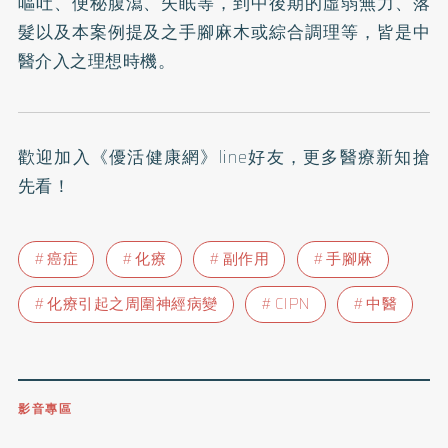
嘔吐、便秘腹瀉、失眠等，到中後期的虛弱無力、落
髮以及本案例提及之手腳麻木或綜合調理等，皆是中
醫介入之理想時機。
歡迎加入
《優活健康網》line好友
，更多醫療新知搶
先看！
癌症
化療
副作用
手腳麻
化療引起之周圍神經病變
CIPN
中醫
影音專區
0809-091-257
立即撥打服務專線