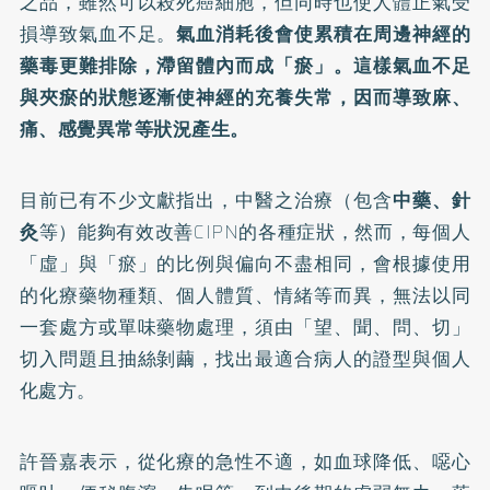
之品，雖然可以殺死癌細胞，但同時也使人體正氣受
損導致氣血不足。
氣血消耗後會使累積在周邊神經的
藥毒更難排除，滯留體內而成「瘀」。這樣氣血不足
與夾瘀的狀態逐漸使神經的充養失常，因而導致麻、
痛、感覺異常等狀況產生。
目前已有不少文獻指出，中醫之治療（包含
中藥、針
灸
等）能夠有效改善CIPN的各種症狀，然而，每個人
「虛」與「瘀」的比例與偏向不盡相同，會根據使用
的化療藥物種類、個人體質、情緒等而異，無法以同
一套處方或單味藥物處理，須由「望、聞、問、切」
切入問題且抽絲剝繭，找出最適合病人的證型與個人
化處方。
許晉嘉表示，從化療的急性不適，如血球降低、噁心