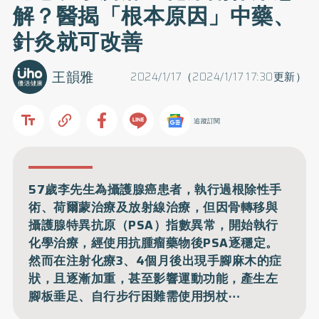
解？醫揭「根本原因」中藥、
針灸就可改善
王韻雅
2024/1/17（2024/1/17 17:30更新）
追蹤訂閱
57歲李先生為攝護腺癌患者，執行過根除性手
術、荷爾蒙治療及放射線治療，但因骨轉移與
攝護腺特異抗原（PSA）指數異常，開始執行
化學治療，經使用抗腫瘤藥物後PSA逐穩定。
然而在注射化療3、4個月後出現手腳麻木的症
狀，且逐漸加重，甚至影響運動功能，產生左
腳板垂足、自行步行困難需使用拐杖⋯