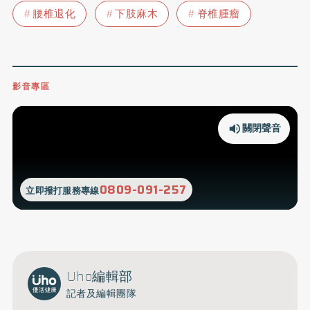
腰椎退化
下肢麻木
脊椎腫瘤
影音專區
關閉聲音
0809-091-257
立即撥打服務專線
Uho編輯部
記者及編輯團隊