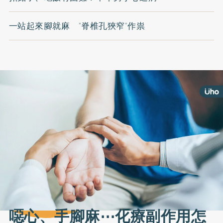
一站起來腳就麻 ”脊椎孔狹窄”作祟
噁心、手腳麻⋯化療副作用怎