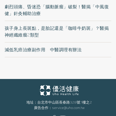
劇烈頭痛、昏迷恐「腦動脈瘤」破裂！醫揭「中風復
健」針灸輔助治療
孩子身上長斑點，是胎記還是「咖啡牛奶斑」？醫揭
神經纖維瘤2類型
減低乳癌治療副作用 中醫調理有辦法
地址：台北市中山區長春路328號7樓之2
廣告合作：
service@uho.com.tw