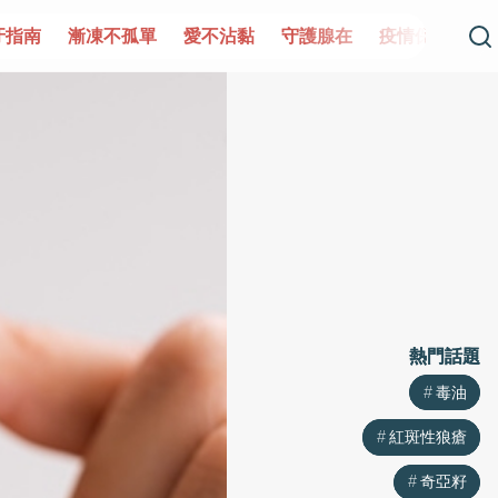
單
愛不沾黏
守護腺在
疫情保衛戰
再生醫學
愛的未
熱門話題
熱門話題
毒油
毒油
紅斑性狼瘡
紅斑性狼瘡
奇亞籽
奇亞籽