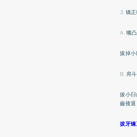
3.
矯正
A.
嘴凸
拔掉小
B.
戽斗
拔小臼
齒後退
拔牙矯