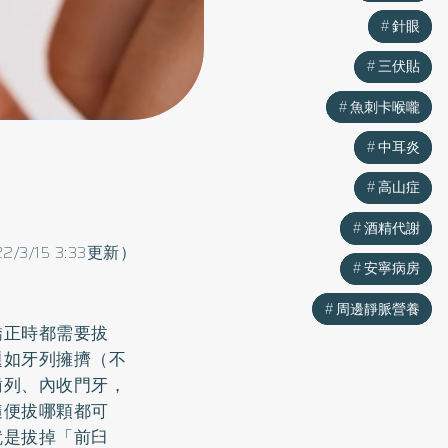
針眼
針眼
三伏貼
三伏貼
魚刺卡喉嚨
魚刺卡喉嚨
中耳炎
中耳炎
高山症
高山症
酒精代謝
酒精代謝
22/3/15 3:33更新）
安寧病房
安寧病房
周邊靜脈營養
周邊靜脈營養
矯正
時都需要拔
題如牙列擁擠（不
齒列、內收門牙，
隨便拔哪顆都可
就是拔掉「前臼