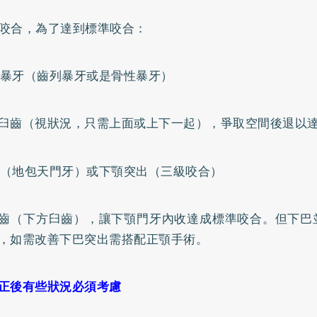
咬合，為了達到標準咬合：
暴牙（齒列暴牙或是骨性暴牙）
臼齒（視狀況，只需上面或上下一起），爭取空間後退以
（地包天門牙）或下顎突出（三級咬合）
齒（下方臼齒），讓下顎門牙內收達成標準咬合。但下巴
，如需改善下巴突出需搭配正顎手術。
正後有些狀況必須考慮