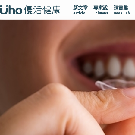
新文章
專家說
讀書趣
疫情保衛戰
再生醫學
愛的未來視
認識攝護腺肥大
Article
Columns
BookClub