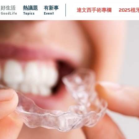
好生活
熱議題
有新事
守護骨骼健康
達文西手術專欄
2025植牙指南
漸凍不孤
GoodLife
Topics
Event