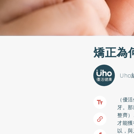
矯正為
Uh
（優活
牙。那
整齊）
才能獲
以，與