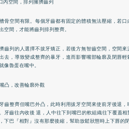
口內空間，排列擁擠齒列
槽骨空間有限。每個牙齒都有固定的體積無法壓縮，若口
出空間，才能將齒列排列整齊。
擠齒列的人選擇不拔牙矯正，若後方無智齒空間，空間來
出去，導致變成整齊的暴牙，進而影響嘴部輪廓及閉唇輕
就像魯蛋在嘴中。
嘴凸，改善輪廓外觀
牙齒整齊但嘴巴外凸，此時利用拔牙空間來使前牙後退，
。牙齒往內收後 退，人中往下到嘴巴的軟組織往下覆蓋相
，下巴『相對』沒有那麼後縮，幫助放鬆狀態時上下唇的