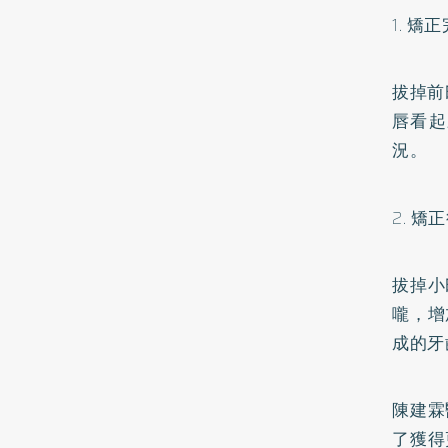
1.
矯正
拔掉前
唇看起
況。
2.
矯正
拔掉小
嚨，增
成的牙
陳建霖
了獲得