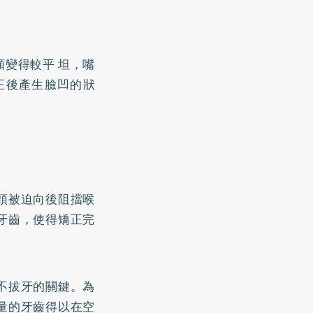
變得較平 坦，嘴
正後產生臉凹的狀
頭被迫向後阻擋喉
牙齒，使得矯正完
不拔牙的關鍵。為
量的牙齒得以在空