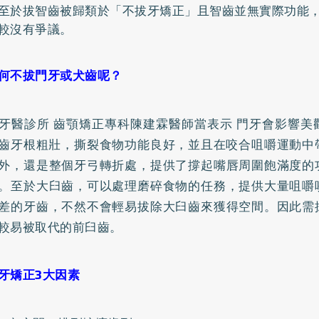
至於拔智齒被歸類於「不拔牙矯正」且智齒並無實際功能
較沒有爭議。
何不拔門牙或犬齒呢？
牙醫診所 齒顎矯正專科陳建霖醫師當表示 門牙會影響美
齒牙根粗壯，撕裂食物功能良好，並且在咬合咀嚼運動中
外，還是整個牙弓轉折處，提供了撐起嘴唇周圍飽滿度的
。至於大臼齒，可以處理磨碎食物的任務，提供大量咀嚼
差的牙齒，不然不會輕易拔除大臼齒來獲得空間。因此需
較易被取代的前臼齒。
牙矯正3大因素