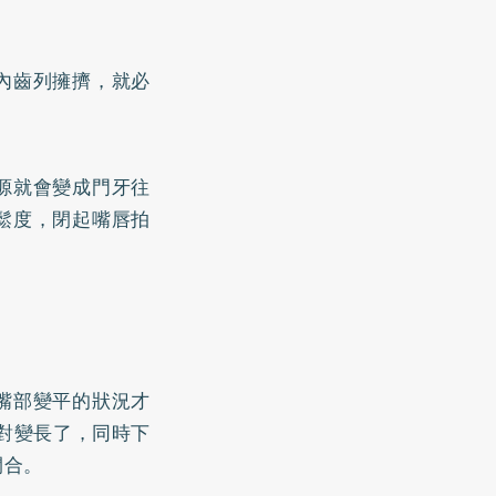
內齒列擁擠，就必
源就會變成門牙往
鬆度，閉起嘴唇拍
嘴部變平的狀況才
對變長了，同時下
閉合。