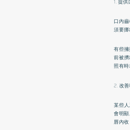
1.
提供
口內齒
須要挪
有些擁
前被擠
照有時
2.
改善
某些人
會明顯
唇內收