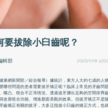
何要拔除小臼齒呢？
o編輯部
2020/11/18（20
健康網新聞部／綜合報導）據統計，東方人大約七成的人
麼哪些問題的患者需要拔牙矯正呢？臨床上常見的牙齒問
、嘴凸、咬合不正等情況。透過拔牙挪出足夠的空間排齊
得改善咬合功能、增進顏面美觀的效果。但拔牙矯正不是
牙齒矯正有關的拔牙，大多泛指拔小臼齒的矯正方式，也