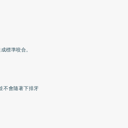
達成標準咬合。
並不會隨著下排牙