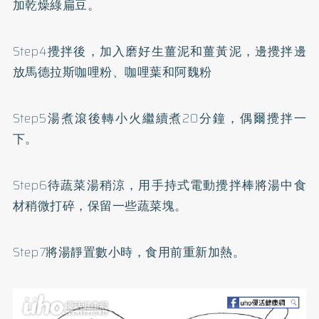
加乾燥綠扁豆。
Step4攪拌後，加入磨好生薑泥和
薑黃
泥，邊攪拌邊
放馬德拉斯咖哩粉、咖哩葉和阿魏粉
Step5湯煮滾後轉小火繼續煮20分鐘，偶爾攪拌一
下。
Step6待蔬菜湯稍涼，用手持式電動攪拌棒將湯中食
材稍微打碎，保留一些蔬菜塊。
Step7將湯靜置數小時，食用前重新加熱。