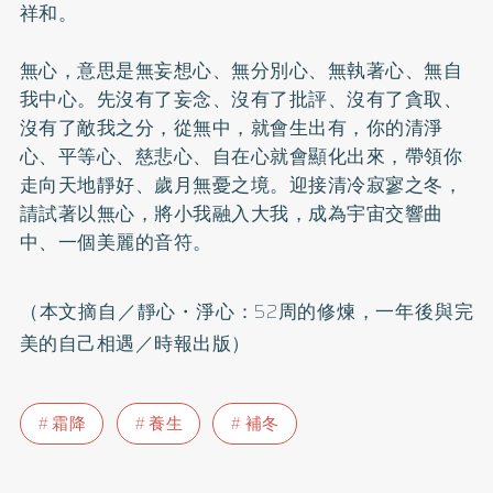
祥和。
無心，意思是無妄想心、無分別心、無執著心、無自
我中心。先沒有了妄念、沒有了批評、沒有了貪取、
沒有了敵我之分，從無中，就會生出有，你的清淨
心、平等心、慈悲心、自在心就會顯化出來，帶領你
走向天地靜好、歲月無憂之境。迎接清冷寂寥之冬，
請試著以無心，將小我融入大我，成為宇宙交響曲
中、一個美麗的音符。
（本文摘自／靜心・淨心：52周的修煉，一年後與完
美的自己相遇／時報出版）
霜降
養生
補冬