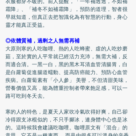
衣服都穿不暖的。前人提醒，「一年補透透，不如補
霜降」、「補冬不如補霜降」，預防的道理，智者很
早就知道，但真正去把智識化為有智慧的行動，身心
靈才能真正受益。
◎依體質補，過剩之人無需再補
大原則寒的人吃咖哩、熱的人吃蜂蜜、虛的人吃炒磨
菇，至於實的人平常就已經活力充沛，無需大補，反
而適合清。一黑一白，黑的黑木耳清血管清腸胃，白
是白蘿蔔促進腸道蠕動、提高防癌能力、預防心血管
疾病。白蘿蔔素有「小人參」 美譽，不但清甜美味，
營養價值又高，能為體重控制者帶來飽足感，可以一
路可吃到冬天去。
寒的人的特色，是夏天人家吹冷氣吹得好爽，自己卻
冷得跟支冰棍似的，不只手腳冰，連身體中心也是冰
的。這時候我會建議吃咖哩。咖哩原文有「混合」的
意思，它不是一種東西， 而是由很多可以溫身的辛香