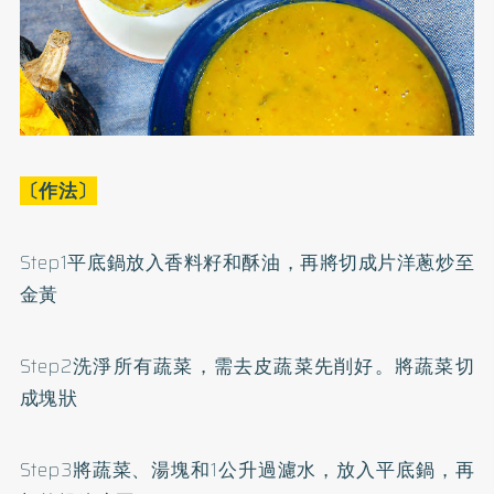
〔作法〕
Step1平底鍋放入香料籽和酥油，再將切成片洋蔥炒至
金黃
Step2洗淨所有蔬菜，需去皮蔬菜先削好。將蔬菜切
成塊狀
Step3將蔬菜、湯塊和1公升過濾水，放入平底鍋，再