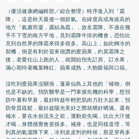
（優活健康網編輯部／綜合整理）時序進入到「霜
降」，這是秋天最後一個節氣。在緯度高或海拔高的
地方「氣肅而凝，露結為霜」，故名霜降。不過在幾
乎不下雪的南方平地，見到霜降牛排的機會，恐怕比
見到自然界的降霜來得多很多。高山上，如此轉冷的
契機，倒是有利於迎來很讚的蜜蘋果，約莫霜降之
後，老愛往山上跑的人，就開始預先訂房、訂水果，
滿心期待著楓葉轉紅、蘋果成熟，大飽眼福與口福。
沒吃到蜜蘋果沒關係，蓬萊仙島上其他的「補物」倒
也是不缺的。預防醫學是一門掌握先機的科學，想預
防中暑和早衰，最好時趁年輕把肌肉力壯大起來，預
防骨質疏鬆，最好趁陽光美好之際就晒好晒滿。還有
補水，要在水份流失之前，運動前先喝，比出大汗後
才喝，身體感覺會差很多。補身，也是同樣道理，等
到真的氣溫降下來，冷到皮皮剉的時候，那是穿再多