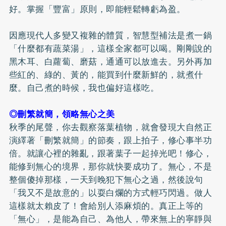
好。掌握「豐富」原則，即能輕鬆轉虧為盈。
因應現代人多變又複雜的體質，智慧型補法是煮一鍋
「什麼都有蔬菜湯」，這樣全家都可以喝。剛剛說的
黑木耳、白蘿蔔、磨菇，通通可以放進去。另外再加
些紅的、綠的、黃的，能買到什麼新鮮的，就煮什
麼。自己煮的時候，我也偏好這樣吃。
◎刪繁就簡，領略無心之美
秋季的尾聲，你去觀察落葉植物，就會發現大自然正
演繹著「刪繁就簡」的節奏，跟上拍子，修心事半功
倍。就讓心裡的雜亂，跟著葉子一起掉光吧！修心，
能修到無心的境界，那你就快要成功了。無心，不是
整個傻掉那樣，一天到晚犯下無心之過，然後說句
「我又不是故意的」以耍白爛的方式輕巧閃過。做人
這樣就太賴皮了！會給別人添麻煩的。真正上等的
「無心」，是能為自己、為他人，帶來無上的寧靜與