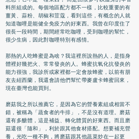
料所組成的。每個地區配方都不一樣，比較重要的有
薑黃
、蒜粉、胡椒和荳蔻，看到這些，有概念的人就
知道咖哩是能健全免疫力的好東西。我曾在印度住了
很長一段時間，期間經常吃咖哩，受到咖哩的幫忙，
很少生病，因此對咖哩特別有感情。
那熱的人吃蜂蜜是為啥？我這裡所說熱的人，是指身
體裡好幾把火、常常發炎的人。蜂蜜抗氧化抗發炎的
能力很強，我診所或家裡都一定會放蜂蜜，以前有朋
友去紐西蘭，我還會請他們幫忙帶麥盧卡蜂蜜回來，
現在臺灣也能買到。
磨菇我之所以推薦它，是因為它的營養素組成相當不
錯，被稱為「蔬食者的牛排」，不是沒有道理。磨菇
還有
多醣體
，這是補益、轉化體質的好東西。而且磨
菇還很「隨和」，利於跟其他食材搭配。想要補充營
養，光吃一種不夠，將磨菇跟其他蔬菜炒在一起更