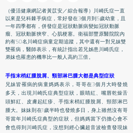
（優活健康網記者黃苡安／綜合報導）川崎氏症一直
以來是兒科棘手病症，常好發在3個月到5歲幼童，且
一年四季都有，併發症是冠狀動脈病變如冠狀動脈
瘤、冠狀動脈狹窄、心肌梗塞。衛福部豐原醫院院內
約有50名川崎症病童定期追蹤，其中還有一對兄妹雙
雙罹病，醫師表示，有統計指出若兄姊患川崎氏症，
弟妹也罹患的機率比一般人高約三倍。
手指末梢紅腫脫屑、頸部淋巴腫大都是典型症狀
兄妹皆罹病的病童媽媽表示，哥哥在3個月大時發燒
多天，出現川崎氏症典型症狀，眼睛紅、嘴唇乾燥舌
頭鮮紅、皮膚起紅疹、手指末梢紅腫脫屑、頸部淋巴
腫大。妹妹則在1歲半時也發燒多日，身上雖然沒有哥
哥當年川崎氏症典型的症狀，但媽媽當下仍擔心會不
會也得到川崎氏症，沒想到經心臟超音波檢查發現妹