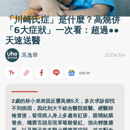
「川崎氏症」是什麼？高燒併
「6大症狀」一次看：超過●●
天速送醫
馮逸華
2024/3/4
追蹤訂閱
2歲的林小弟弟因反覆高燒5天，多次求診卻找
不到病因，因此到大千綜合醫院就醫。經醫師
檢查後，發現病人身上多處有紅疹、眼睛結膜
發炎、嘴唇舌頭呈現草莓般發紅、指尖輕微腫
脹，以及脖子有多顆小腫塊等症狀，並在配合