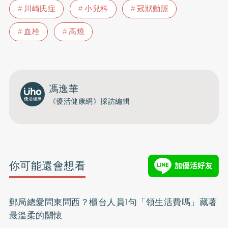
川崎氏症
小兒科
冠狀動脈
血栓
高燒
馮逸華
《優活健康網》採訪編輯
你可能還會想看
郵局總愛問東問西？櫃台人員1句「領生活費嗎」藏著
最溫柔的關懷