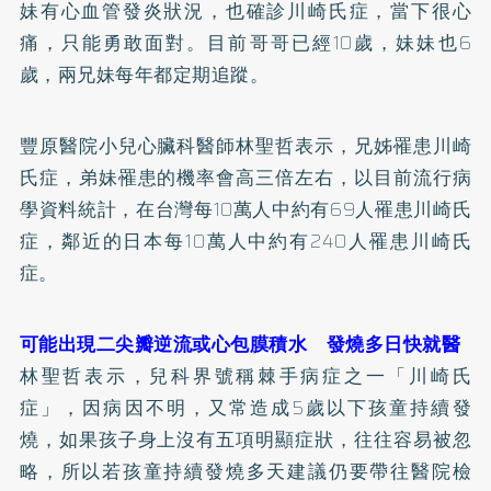
妹有心血管發炎狀況，也確診川崎氏症，當下很心
痛，只能勇敢面對。目前哥哥已經10歲，妹妹也6
歲，兩兄妹每年都定期追蹤。
豐原醫院小兒心臟科醫師林聖哲表示，兄姊罹患川崎
氏症，弟妹罹患的機率會高三倍左右，以目前流行病
學資料統計，在台灣每10萬人中約有69人罹患川崎氏
症，鄰近的日本每10萬人中約有240人罹患川崎氏
症。
可能出現二尖瓣逆流或心包膜積水 發燒多日快就醫
林聖哲表示，兒科界號稱棘手病症之一「川崎氏
症」，因病因不明，又常造成5歲以下孩童持續發
燒，如果孩子身上沒有五項明顯症狀，往往容易被忽
略，所以若孩童持續發燒多天建議仍要帶往醫院檢