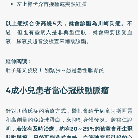
左上臂卡介苗接種處突然紅腫
以上症狀合併高燒5天，就會診斷為川崎氏症。
不
過，但也有些病人是非典型症狀，就會需要接受血
液、尿液及超音波檢查來輔助診斷。
延伸閱讀：
肚子痛又發燒！ 別緊張～恐是急性腸胃炎
4成小兒患者當心冠狀動脈瘤
針對川崎氏症的治療方式，醫師會給予病童阿斯匹靈
和高劑量的免疫球蛋白，來抑制身體發炎。詹裕仁說
明，
若沒有及時治療，約有20～25%的孩童會產生冠
狀動脈瘤，日後可能造成血栓、血管狹窄所引起的心