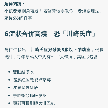
延伸閱讀：
小孩發燒別急著退！名醫黃瑽寧教你「發燒處理法」
家長必知5件事
6症狀合併高燒 恐「川崎氏症」
詹裕仁指出，
川崎氏症好發於5歲以下的幼童，
根據
統計，每年每萬人中約有6～7人罹病，其症狀包含：
雙眼結膜炎
嘴唇紅腫乾裂或草莓舌
皮膚多處紅疹
手腳指頭腫脹脫皮
頸部可摸到腫大淋巴結