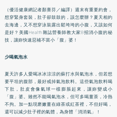
（優活健康網記者顏賽芬／編譯）週末有重要約會，
想穿緊身套裝，肚子卻鼓鼓的，該怎麼辦？夏天相約
去海邊，又不想穿泳裝露出鬆垮垮的小腹，又該如何
是好？美國Health雜誌營養師教大家8招消小腹的秘
技，讓妳快速惡補不當小「腹」婆！
少喝氣泡水
夏天許多人愛喝冰冰涼涼的蘇打水與氣泡水，但若想
要平坦的腹部，最好戒掉氣泡飲料。這些氣泡飲料喝
下肚，肚皮會像氣球一樣膨脹起來，讓妳變成小
「腹」婆。雖然不能喝氣泡水，但可多喝薑茶，冷熱
不拘。加一點現磨嫩薑在綠茶或紅茶裡，不但好喝，
還可以減少肚子裡的氣體，為身體「消消氣」！