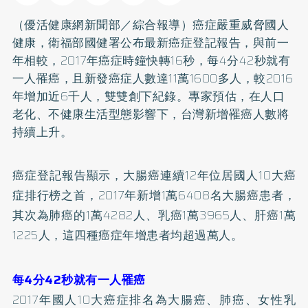
（優活健康網新聞部／綜合報導）癌症嚴重威脅國人
健康，衛福部國健署公布最新癌症登記報告，與前一
年相較，2017年癌症時鐘快轉16秒，每4分42秒就有
一人罹癌，且新發癌症人數達11萬1600多人，較2016
年增加近6千人，雙雙創下紀錄。專家預估，在人口
老化、不健康生活型態影響下，台灣新增罹癌人數將
持續上升。
癌症登記報告顯示，
大腸癌
連續12年位居國人10大癌
症排行榜之首，2017年新增1萬6408名大腸癌患者，
其次為
肺癌
的1萬4282人、
乳癌
1萬3965人、肝癌1萬
1225人，這四種癌症年增患者均超過萬人。
每4分42秒就有一人罹癌
2017年國人10大癌症排名為大腸癌、肺癌、女性乳