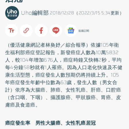
Uho編輯部
2018/12/28（2022/3/15 5:34更新）
追蹤訂閱
（優活健康網記者林奐妤／綜合報導）依據105年衛
生福利部癌症登記報告，新發癌症人數為10萬5832
人，較104年增加676人，癌症時鐘又快轉2秒，平均
每4分鐘58秒就有1人罹癌。因為人口老化快速及不健
康生活型態，癌症發生人數預期仍將持續上升。105
年癌症發生年齡中位數為63歲，發生人數（男女合
計）依序為
大腸癌
、
肺癌
、女性
乳癌
、肝癌、
口腔癌
（含口咽、下咽）、攝護腺癌、甲狀腺癌、胃癌、皮
膚癌及食道癌。
癌症發生率 男性大腸癌、女性乳癌居冠