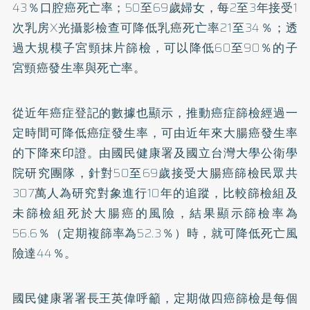
43％口腔癌死亡率；50至69歲婦女，每2至3年接受1
次乳房X光攝影檢查可降低乳癌死亡率21至34％；透
過大規模子宮頸抹片篩檢，可以降低60至90％的子
宮頸癌發生率與死亡率。
從近年癌症登記的數據也顯示，推動癌症篩檢經過一
定時間可降低癌症發生率，可由近年來大腸癌發生率
的下降來印證。由國民健康署及國立台灣大學公衛學
院研究團隊，針對50至69歲接受大腸癌篩檢民眾共
307萬人為研究對象進行10年的追蹤，比較篩檢組及
未篩檢組死於大腸癌的風險，結果顯示篩檢率為
56.6％（定期複篩率為52.3％）時，就可降低死亡風
險達44％。
國民健康署署長王英偉呼籲，定期做四癌篩檢是每個