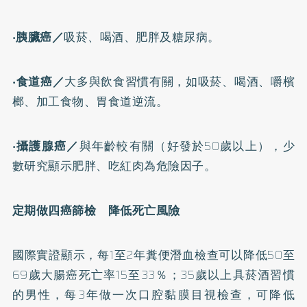
‧胰臟癌／
吸菸、喝酒、肥胖及
糖尿病
。
‧食道癌／
大多與飲食習慣有關，如吸菸、喝酒、嚼檳
榔、加工食物、胃食道逆流。
‧攝護腺癌／
與年齡較有關（好發於50歲以上），少
數研究顯示肥胖、吃紅肉為危險因子。
定期做四癌篩檢 降低死亡風險
國際實證顯示，每1至2年糞便潛血檢查可以降低50至
69歲大腸癌死亡率15至33％；35歲以上具菸酒習慣
的男性，每3年做一次口腔黏膜目視檢查，可降低