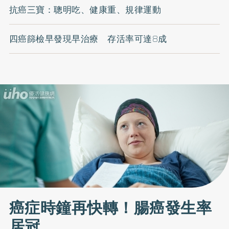
抗癌三寶：聰明吃、健康重、規律運動
四癌篩檢早發現早治療 存活率可達8成
癌症時鐘再快轉！腸癌發生率
居冠