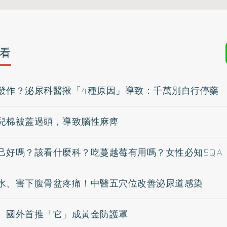
看
發作？泌尿科醫揪「4種原因」導致：千萬別自行停藥
兒棉被蓋過頭，導致腦性麻痺
己好嗎？該看什麼科？吃蔓越莓有用嗎？女性必知5QA
水、害下腹骨盆疼痛！中醫五穴位改善泌尿道感染
 國外首推「它」成黃金防護罩