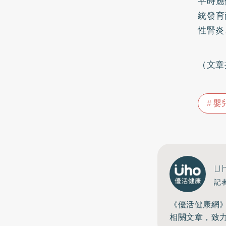
平時應
統發育
性
腎炎
（文章
嬰
U
記
《優活健康網
相關文章，致