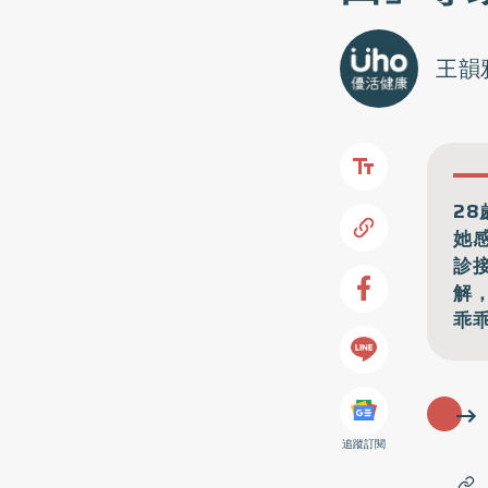
王韻
2
她
診
解
乖
追蹤訂閱