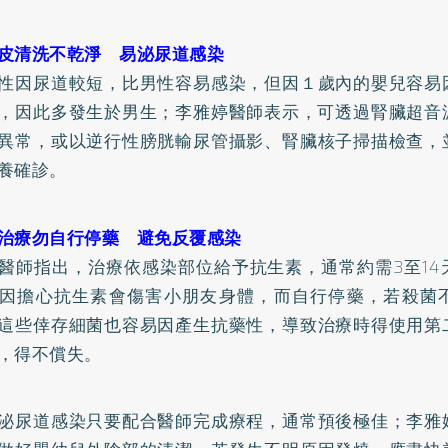
皮清洗不乾淨 易泌尿道感染
性因尿道較短，比男性容易感染，但因１歲內的嬰兒容易
，因此多發生於男生；李雅婷醫師表示，可透過腎臟超音
異常，或以逆行性膀胱輸尿管攝影、腎臟核子掃描檢查，
養確診。
治療勿自行停藥 避免反覆感染
醫師指出，治療依感染部位給予抗生素，通常約需3至14
因擔心抗生素會傷害小朋友身體，而自行停藥，若殺菌
這些倖存細菌也容易因產生抗藥性，導致治療時得使用第
，得不償失。
泌尿道感染只要配合醫師完成療程，通常預後極佳；李雅