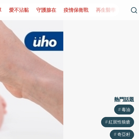
單
愛不沾黏
守護腺在
疫情保衛戰
再生醫學
愛的未
熱門話題
熱門話題
毒油
毒油
紅斑性狼瘡
紅斑性狼瘡
奇亞籽
奇亞籽