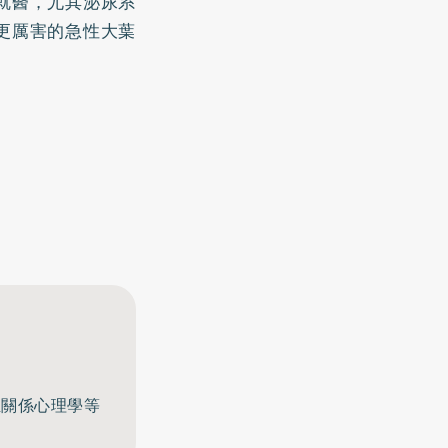
就醫，尤其泌尿系
更厲害的急性大葉
至關係心理學等