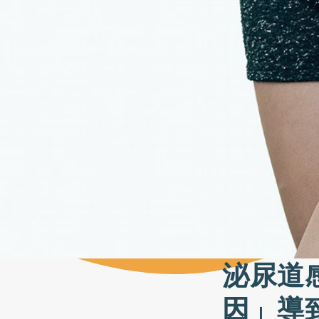
泌尿道
因」導