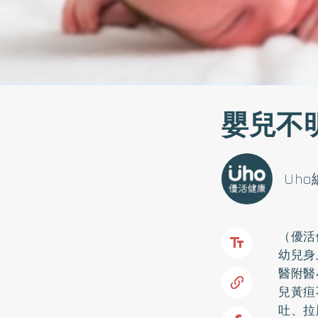
嬰兒不
Uh
（優活
幼兒身
醫附醫
兒黃疸
吐、拉