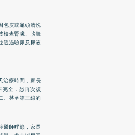
因包皮或龜頭清洗
波檢查腎臟、膀胱
並透過驗尿及尿液
天治療時間，家長
不完全，恐再次復
二、甚至第三線的
婷醫師呼籲，家長