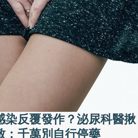
感染反覆發作？泌尿科醫揪
致：千萬別自行停藥