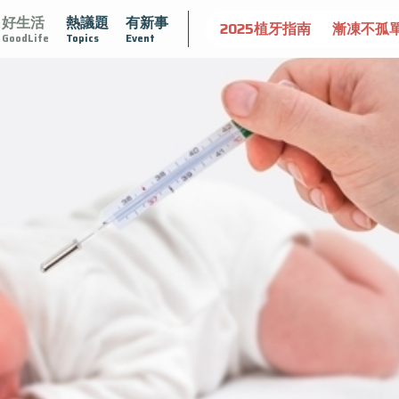
好生活
熱議題
有新事
守護骨骼健康
達文西手術專欄
2025植牙指南
漸凍不孤
GoodLife
Topics
Event