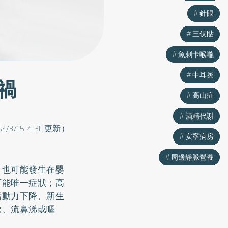
針眼
針眼
三伏貼
三伏貼
魚刺卡喉嚨
魚刺卡喉嚨
中耳炎
中耳炎
禍
高山症
高山症
酒精代謝
酒精代謝
2/3/15 4:30更新）
安寧病房
安寧病房
周邊靜脈營養
周邊靜脈營養
，也可能發生在嬰
可能唯一症狀；高
活動力下降、新生
嗽、流鼻涕或嘔
。