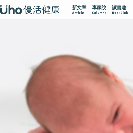
新文章
專家說
讀書趣
疫情保衛戰
再生醫學
愛的未來視
認識攝護腺肥大
Article
Columns
BookClub