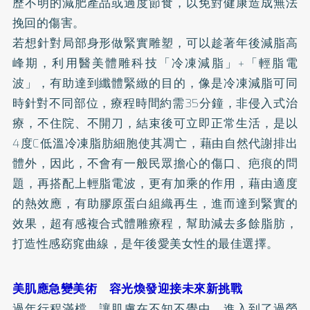
歷不明的減肥產品或過度節食，以免對健康造成無法
挽回的傷害。
若想針對局部身形做緊實雕塑，可以趁著年後減脂高
峰期，利用醫美體雕科技「冷凍減脂」+「輕脂電
波」，有助達到纖體緊緻的目的，像是冷凍減脂可同
時針對不同部位，療程時間約需35分鐘，非侵入式治
療，不住院、不開刀，結束後可立即正常生活，是以
4度C低溫冷凍脂肪細胞使其凋亡，藉由自然代謝排出
體外，因此，不會有一般民眾擔心的傷口、疤痕的問
題，再搭配上輕脂電波，更有加乘的作用，藉由適度
的熱效應，有助
膠原蛋白
組織再生，進而達到緊實的
效果，超有感複合式體雕療程，幫助減去多餘脂肪，
打造性感窈窕曲線，是年後愛美女性的最佳選擇。
美肌應急變美術 容光煥發迎接未來新挑戰
過年行程滿檔，讓肌膚在不知不覺中，進入到了過勞