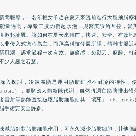
新聞報導，一名年輕女子趕在夏天來臨前進行大腿抽脂療
能量過高，導致二度灼傷起水泡，與醫美診所互控，愛
度掀起論戰。該如何在夏天來臨前，快速、安全、有效地
以非侵入式療程為主，而拜高科技發展所賜，體雕市場近
新風潮，訴求過程一次有效、無痛感，免動刀、麻醉、打
不少人趨之若騖。
步深入探討，冷凍減脂是運用脂肪細胞不耐冷的特性，
optosis），並順應人體新陳代謝，自然將凋亡脂肪排出
者雷射等熱能直接破壞脂肪細胞使其「壞死」（Necrosi
脂手術要安全許多。
凍減脂針對脂肪細胞作用，可永久減少脂肪細胞，其他強