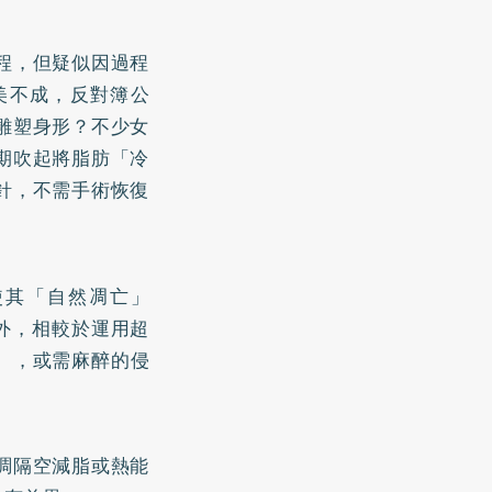
程，但疑似因過程
美不成，反對簿公
雕塑身形？不少女
期吹起將脂肪「冷
針，不需手術恢復
使其「自然凋亡」
體外，相較於運用超
s），或需麻醉的侵
調隔空減脂或熱能