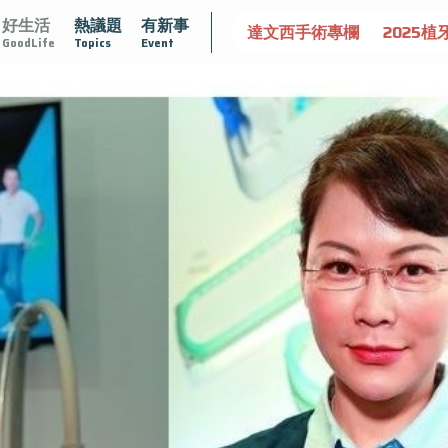
好生活
熱議題
有新事
守護骨骼健康
達文西手術專欄
2025植牙指南
漸凍不孤
GoodLife
Topics
Event