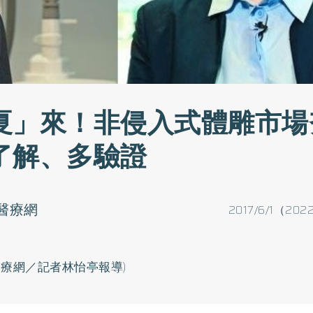
夏」來！非侵入式體雕市場
了解、多驗證
醫療網
2017/6/1（202
康醫療網／記者林怡亭報導)