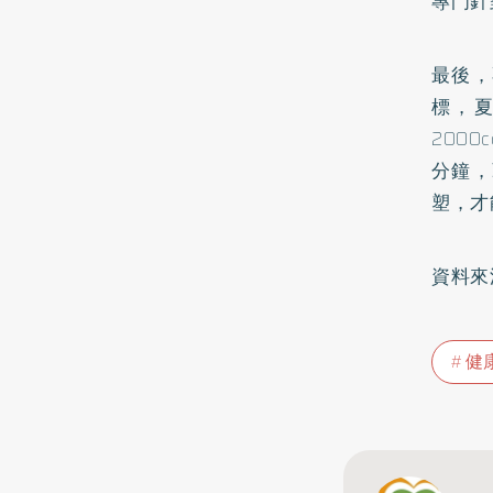
專門針
最後，
標，
200
分鐘，
塑，才
資料來
健