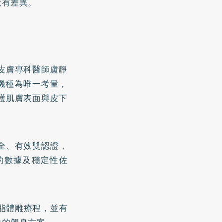
大有差異。
皮膚專科醫師盧靜
機種為唯一考量，
護肌膚表面與皮下
全、有效雙認證，
的數據及穩定性佐
脂體雕療程，並有