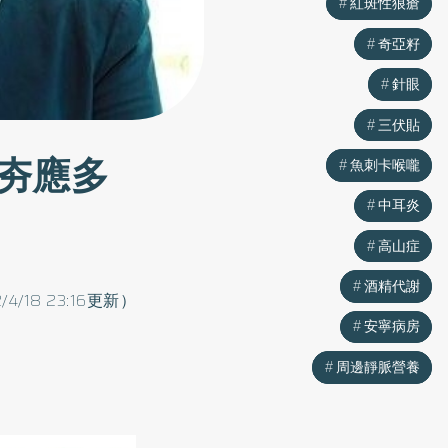
紅斑性狼瘡
紅斑性狼瘡
奇亞籽
奇亞籽
針眼
針眼
三伏貼
三伏貼
夯應多
魚刺卡喉嚨
魚刺卡喉嚨
中耳炎
中耳炎
高山症
高山症
酒精代謝
酒精代謝
2/4/18 23:16更新）
安寧病房
安寧病房
周邊靜脈營養
周邊靜脈營養