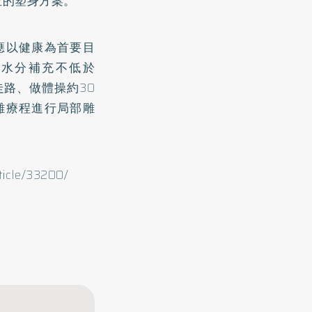
位的塑身方案。
應以健康為首要目
日水分補充不低於
走路、做體操約30
雕療程進行局部雕
ticle/33200/