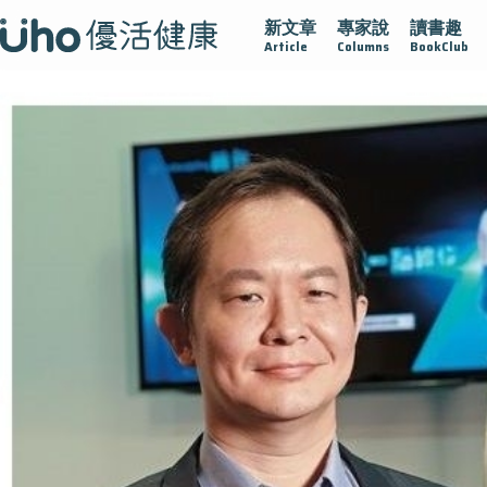
新文章
專家說
讀書趣
疫情保衛戰
再生醫學
愛的未來視
認識攝護腺肥大
Article
Columns
BookClub