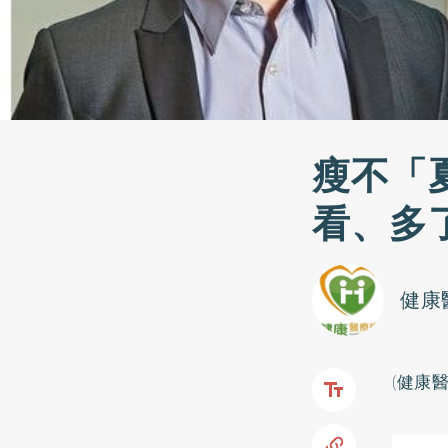
瘦不「
看、多
健康
‎(健