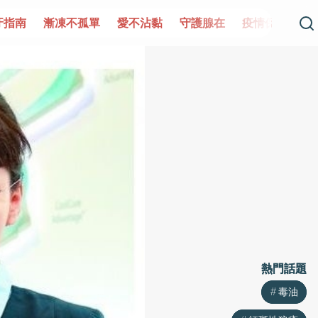
單
愛不沾黏
守護腺在
疫情保衛戰
再生醫學
愛的未
熱門話題
熱門話題
毒油
毒油