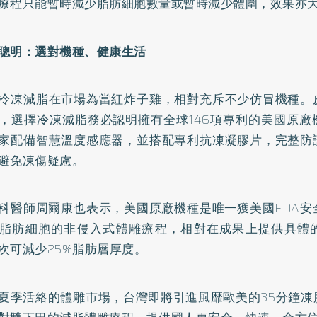
療程只能暫時減少脂肪細胞數量或暫時減少體圍，效果亦
聰明：選對機種、健康生活
冷凍減脂在市場為當紅炸子雞，相對充斥不少仿冒機種。
，選擇冷凍減脂務必認明擁有全球146項專利的美國原廠
家配備智慧溫度感應器，並搭配專利抗凍凝膠片，完整防
避免凍傷疑慮。
科醫師周爾康也表示，美國原廠機種是唯一獲美國FDA安
脂肪細胞的非侵入式體雕療程，相對在成果上提供具體
次可減少25%脂肪層厚度。
夏季活絡的體雕市場，台灣即將引進風靡歐美的35分鐘凍