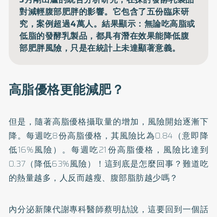
對減輕腹部肥胖的影響。它包含了五份臨床研
究，案例超過4萬人。結果顯示：無論吃高脂或
低脂的發酵乳製品，都具有潛在效果能降低腹
部肥胖風險，只是在統計上未達顯著意義。
高脂優格更能減肥？
但是，隨著高脂優格攝取量的增加，風險開始逐漸下
降。每週吃8份高脂優格，其風險比為0.84（意即降
低16%風險）。每週吃21份高脂優格，風險比達到
0.37（降低63%風險）！這到底是怎麼回事？難道吃
的熱量越多，人反而越瘦、腹部脂肪越少嗎？
內分泌新陳代謝專科醫師蔡明劼說，這要回到一個話