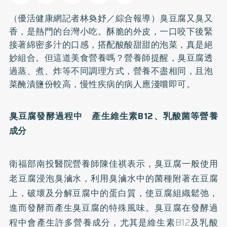
（優活健康網記者林奐妤／綜合報導）臭豆腐又臭又
香，是熱門的台灣小吃。酥脆的外皮，一口咬下後緊
接著綿密多汁的口感，搭配酸酸甜甜的泡菜，真是絕
妙組合。但這道美食營養嗎？營養師提醒，臭豆腐透
過蒸、煮、炸等不同調理方式，營養不盡相同，且泡
菜醃漬鹽份較高，慢性疾病的病人應淺嚐即可。
臭豆腐發酵過程中 產生維生素B12
、
乳酸菌
等營養
成分
衛福部南投醫院營養師陳佳祺表示，臭豆腐一般使用
老豆腐浸泡臭滷水，利用臭滷水中的菌種附著在豆腐
上，破壞及分解豆腐中的蛋白質，使豆腐組織鬆弛，
進而發酵而產生臭豆腐的特殊風味。臭豆腐在發酵過
程中會產生許多營養成分，尤其是維生素B12及乳酸