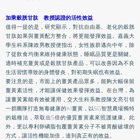
加乘穀胱甘肽 教授認證的活性效益
值得一提的是，研究顯示，對抗自由基、老化的穀胱
甘肽如果與薑黃配方整合，將更能發揮效益。嘉義大
學生科系陳政男教授便指出，女性族群邁向中年，除
了從飲食均衡來維持健康狀態，睡眠品質更是關鍵。
適時補充薑黃或是穀胱甘肽產品，可以改善因為不良
生活習慣導致的身體發炎，對初期
失眠
也有效益。
要注意的是，市面上的薑黃產品眾多，能夠大幅保留
薑黃素活性，才能讓保健效果發揮效益。在台灣，為
讓薑黃素能有效被運用，交大生科系教授陳文亮引領
一群團隊打造無毒健康的AI薑黃，以5G智慧農場獨特
的栽種法，萃取出5倍的優質薑黃素來照護健康。此
外，更以專利
卵磷脂
包覆薑黃素分子不被胃酸破壞的
方式，讓活性機能加倍，達到真正有的效益。