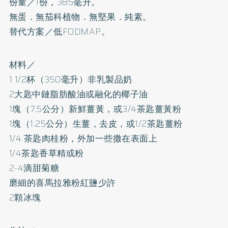
份量／1份，385毫升。
無蛋．無茄科植物．無堅果．純素。
替代方案／低FODMAP。
材料／
1 1/2杯（350毫升）非乳製品奶
2大匙中鏈脂肪酸油或融化的椰子油
1塊（7.5公分）新鮮薑黃，或3/4茶匙薑黃粉
1塊（1.25公分）生薑，去皮，或1/2茶匙薑粉
1/4 茶匙肉桂粉，外加一些撒在表面上
1/4茶匙香草精或粉
2-4滴甜菊糖
磨細的喜馬拉雅粉紅鹽少許
2顆冰塊