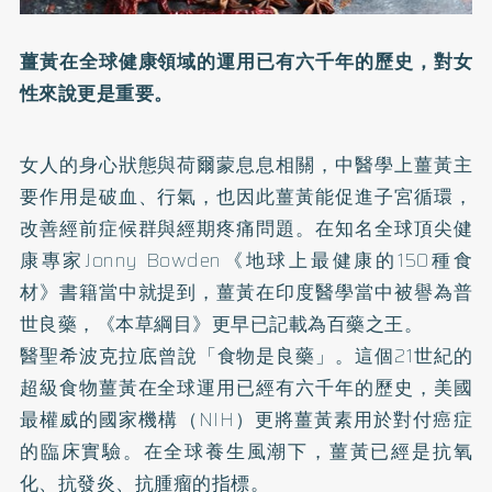
薑黃在全球健康領域的運用已有六千年的歷史，對女
性來說更是重要。
女人的身心狀態與荷爾蒙息息相關，中醫學上薑黃主
要作用是破血、行氣，也因此薑黃能促進子宮循環，
改善經前症候群與經期疼痛問題。在知名全球頂尖健
康專家Jonny Bowden《地球上最健康的150種食
材》書籍當中就提到，薑黃在印度醫學當中被譽為普
世良藥，《本草綱目》更早已記載為百藥之王。
醫聖希波克拉底曾說「食物是良藥」。這個21世紀的
超級食物薑黃在全球運用已經有六千年的歷史，美國
最權威的國家機構（NIH）更將薑黃素用於對付癌症
的臨床實驗。在全球養生風潮下，薑黃已經是抗氧
化、抗發炎、抗腫瘤的指標。