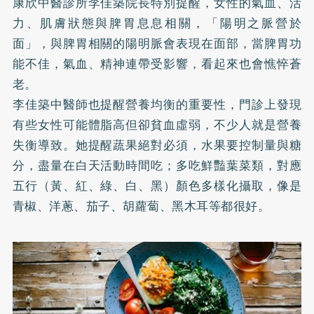
康欣中醫診所李佳築院長特別提醒，女性的氣血、活
力、肌膚狀態與脾胃息息相關，「陽明之脈營於
面」，與脾胃相關的陽明脈會表現在面部，當脾胃功
能不佳，氣血、精神連帶受影響，看起來也會憔悴蒼
老。
李佳築中醫師也提醒營養均衡的重要性，門診上發現
有些女性可能體脂高但卻貧血虛弱，不少人就是營養
失衡導致。她提醒蔬果絕對必須，水果要控制量與糖
分，盡量在白天活動時間吃；多吃鮮豔葉菜類，對應
五行（黃、紅、綠、白、黑）顏色多樣化攝取，像是
青椒、洋蔥、茄子、胡蘿蔔、黑木耳等都很好。