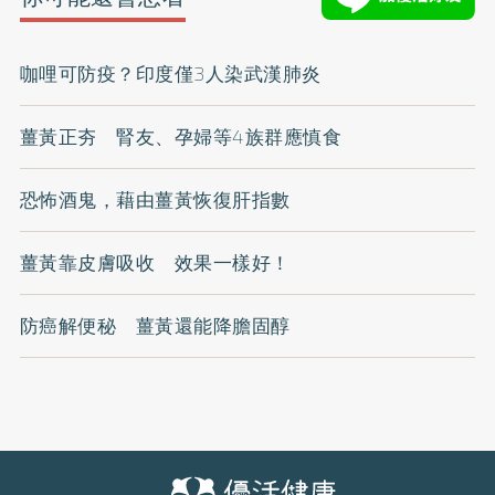
咖哩可防疫？印度僅3人染武漢肺炎
薑黃正夯 腎友、孕婦等4族群應慎食
恐怖酒鬼，藉由薑黃恢復肝指數
薑黃靠皮膚吸收 效果一樣好！
防癌解便秘 薑黃還能降膽固醇