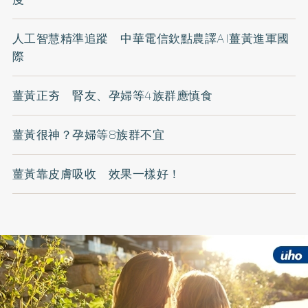
人工智慧精準追蹤 中華電信欽點農譯AI薑黃進軍國
際
薑黃正夯 腎友、孕婦等4族群應慎食
薑黃很神？孕婦等8族群不宜
薑黃靠皮膚吸收 效果一樣好！