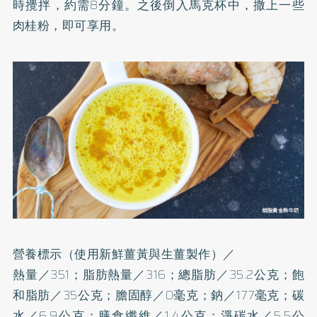
時攪拌，約需8分鐘。之後倒入馬克杯中，撒上一些
肉桂粉，即可享用。
營養標示（使用新鮮薑黃與生薑製作）／
熱量／351；脂肪熱量／316；總脂肪／35.2公克；飽
和脂肪／35公克；膽固醇／0毫克；鈉／177毫克；碳
水／6.9公克；
膳食纖維
／1.4公克；淨碳水／5.5公