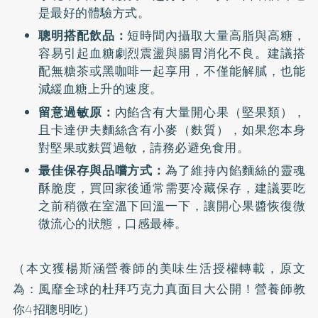
是最好的體驗方式。
聰明搭配飲品：
短時間內攝取大量高脂與高糖，
容易引起血糖劇烈震盪與腸胃消化不良。建議搭
配無糖茶或黑咖啡一起享用，不僅能解膩，也能
減緩血糖上升的速度。
留意過敏原：
內餡含有大量開心果（堅果類），
且卡達伊夫麵絲含有小麥（麩質），如果您本身
對堅果或麩質過敏，請務必避免食用。
最佳保存與品嚐方式：
為了維持內餡麵絲的靈魂
酥脆度，買回家後通常需要冷藏保存，建議要吃
之前稍微在室溫下回溫一下，讓開心果醬恢復微
微流心的狀態，口感最棒。
（本文獲楊斯涵營養師的美味生活授權轉載，原文
為：
風靡全球的杜拜巧克力真面目大公開！營養師教
你4招聰明吃
）