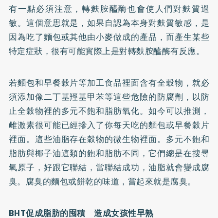
有一點必須注意，轉麩胺醯酶也會使人們對麩質過
敏。這個意思就是，如果自認為本身對麩質敏感，是
因為吃了麵包或其他由小麥做成的產品，而產生某些
特定症狀，很有可能實際上是對轉麩胺醯酶有反應。
若麵包和早餐穀片等加工食品裡面含有全穀物，就必
須添加像二丁基羥基甲苯等這些危險的防腐劑，以防
止全穀物裡的多元不飽和脂肪氧化。如今可以推測，
雌激素很可能已經摻入了你每天吃的麵包或早餐穀片
裡面。這些油脂存在穀物的微生物裡面。多元不飽和
脂肪與椰子油這類的飽和脂肪不同，它們總是在搜尋
氧原子，好跟它聯結，當聯結成功，油脂就會變成腐
臭。腐臭的麵包或餅乾的味道，嘗起來就是腐臭。
BHT
促成脂肪的囤積 造成女孩性早熟