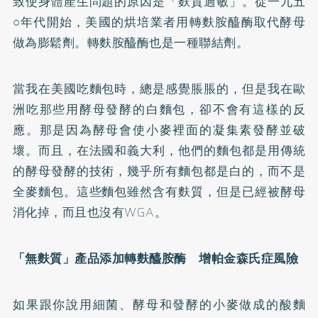
致使身體產生問題的原因是「麩質過敏」。從一九五
○年代開始，美國的烘培業者用轉麩胺醯酶取代酵母
做為膨鬆劑。轉麩胺醯酶也是一種聯結劑。
當我在美國吃麵包時，總是感覺脹脹的，但是我在歐
洲吃那些用酵母發酵的白麵包，卻不會有這樣的反
應。那是因為酵母會使小麥裡面的凝集素發酵並破
壞。而且，在法國和義大利，他們的麵包都是用傳統
的酵母發酵的技術，幾乎所有麵包都是白的，而不是
全麥麵包。這些麵包雖然含有麩質，但是已經被酵母
消化掉，而且也沒有WGA。
「無麩質」產品添加轉麩醯胺酶 增帕金森氏症風險
如果跟你說用細菌、酵母和發酵的小麥做成的酸麵