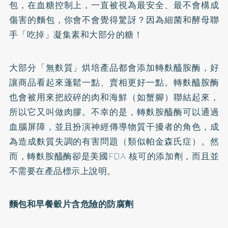
包，在血糖控制上，一直被視為最安全、最不會構成
傷害的麵包，你會不會覺得驚訝？因為細菌和酵母聯
手「吃掉」凝集素和大部分的糖！
大部分「無麩質」烘培產品都會添加轉麩醯胺酶，好
讓商品看起來蓬鬆一點、賣相更好一點。轉麩醯胺酶
也會被用來把絞碎的肉和海鮮（如蟹腳）聯結起來，
所以它又叫做肉膠。不幸的是，轉麩胺醯酶可以通過
血腦屏障，並且扮演神經傳導物質干擾者的角色，成
為造成麩質失調的有害問題（類似帕金森氏症）。然
而，轉麩胺醯酶卻是美國FDA 核可的添加劑，而且並
不需要在產品標示上說明。
麵包和早餐穀片含危險的防腐劑