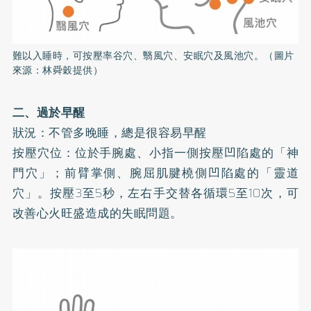
難以入睡時，可按壓率谷穴、翳風穴、安眠穴及風池穴。（圖片
來源：林舜穀提供）
二、過於早醒
狀況：不管多晚睡，總是很容易早醒
按壓穴位：位於手腕處、小指一側按壓凹陷處的「神
門穴」；前臂掌側、腕屈肌腱橈側凹陷處的「靈道
穴」。按壓3至5秒，左右手交替各循環5至10次，可
改善心火旺盛造成的失眠問題。