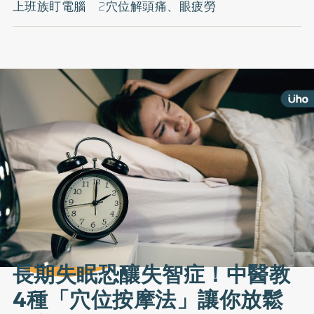
上班族盯電腦 2穴位解頭痛、眼疲勞
長期失眠恐釀失智症！中醫教
4種「穴位按摩法」讓你放鬆