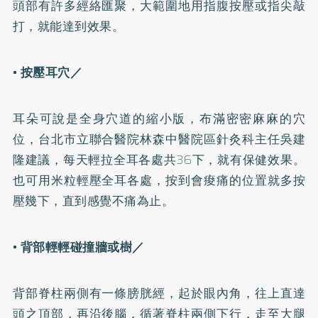
頭部有許多經絡匯聚，大範圍地用指腹按壓或指尖敲
打，就能達到效果。
• 按壓耳穴／
耳朵可說是全身穴道的縮小版，布滿密密麻麻的穴
位，台北市立聯合醫院林森中醫院區
針灸
科主任吳建
隆建議，每天輕拉全耳各處共36下，就有保健效果。
也可用米粒輕壓全耳各處，按到會痠痛的位置就多按
壓幾下，直到感覺不痛為止。
• 背部輕輕碰撞牆或樹／
背部脊柱兩側有一條膀胱經，起於眼內角，往上直達
頭之頂部，再沿後腦，循著脊柱兩側下行，走至大腿