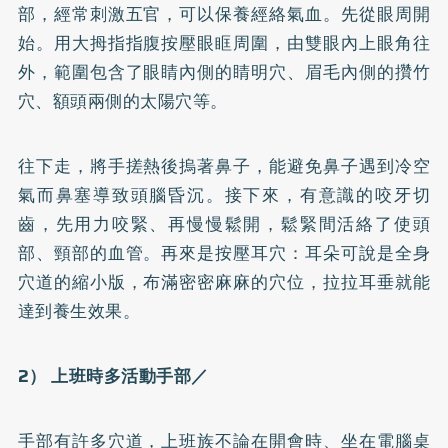
部，經常刺激五官，可以保養經絡氣血。先從眼周開
始。用大拇指指腹按壓眼眶周圍，由雙眼內上眼角往
外，範圍包含了眼睛內側的睛明穴、眉毛內側的攢竹
穴、額頭兩側的太陽穴等。
往下走，將手搓熱後摀著鼻子，能避免鼻子遇到冷空
氣而鼻塞導致頭腦昏沉。接下來，有意識的咬牙切
齒，先用力咬緊、再慢慢鬆開，鬆緊間活絡了使頭
部、頸部的血管。再來是按壓耳穴：耳朵可說是全身
穴道的縮小版，布滿密密麻麻的穴位，拉拉耳垂就能
達到養生效果。
2） 上班時多活動手部／
手部有許多穴道，上班族不論在開會時、坐在電腦桌