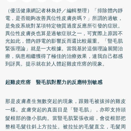
（優活健康網記者林奐妤／編輯整理）「排除體內靜
電，是否能夠改善
異位性皮膚炎
嗎？」所謂的過敏，
是免疫系統對某項特定物質過度反應所引發的症狀。
異位性皮膚炎也算是過敏症狀之一，可實際上原因不
光如此，體內靜電的影響反而還比較嚴重。「豎毛肌
緊張理論」就是一大根據。當我基於這個理論展開治
療，病患相繼獲得了極佳的治療效果，連我自己都感
到訝異。提示就在於人體起雞皮疙瘩的現象。
起雞皮疙瘩 豎毛肌對壓力的反應特別敏感
那是皮膚產生無數突起的現象，跟雞毛被拔掉的雞皮
一樣。皮膚突起的真面目是「豎毛肌」，亦即支持頭
髮根部的微小肌肉。當豎毛肌緊張收縮，會從根部把
整根毛髮往斜上方拉扯。被拉扯的毛髮直立，毛髮周