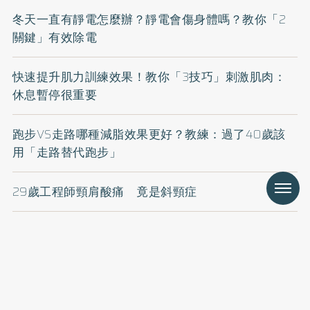
冬天一直有靜電怎麼辦？靜電會傷身體嗎？教你「2
關鍵」有效除電
快速提升肌力訓練效果！教你「3技巧」刺激肌肉：
休息暫停很重要
跑步VS走路哪種減脂效果更好？教練：過了40歲該
用「走路替代跑步」
Menu
29歲工程師頸肩酸痛 竟是斜頸症