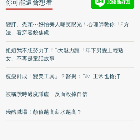
你可能還會想看
變胖、禿頭⋯好怕旁人嘲笑眼光！心理師教你「2方
法」看穿容貌焦慮
姐姐我不想努力了！5大魅力讓「年下男愛上輕熟
女」不再是童話故事
瘦瘦針成「變美工具」？醫揭：BMI正常也搶打
被稱讚時過度謙虛 反而毀掉自信
殘酷職場！顏值越高薪水越高？