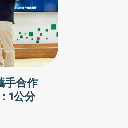
l攜手合作
：1公分