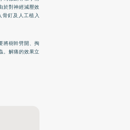
由於對神經減壓效
入骨釘及人工植入
要將樹幹劈開、掏
蟲。解痛的效果立