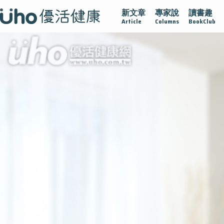
新文章
專家說
讀書趣
沾黏
守護腺在
疫情保衛戰
再生醫學
愛的未來視
Article
Columns
BookClub