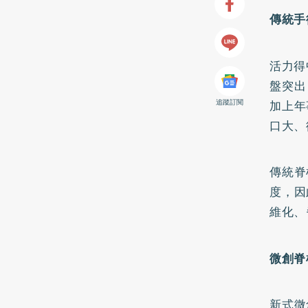
傳統手
活力得
盤突出
追蹤訂閱
加上年
口大、
傳統脊
度，因
維化、
微創脊
新式微