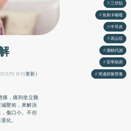
三伏貼
三伏貼
魚刺卡喉嚨
魚刺卡喉嚨
中耳炎
中耳炎
高山症
高山症
解
酒精代謝
酒精代謝
安寧病房
安寧病房
22/3/15 8:19更新）
周邊靜脈營養
周邊靜脈營養
經痛，痛到坐立難
經減壓術，來解決
灶，傷口小。不但
椎退化。