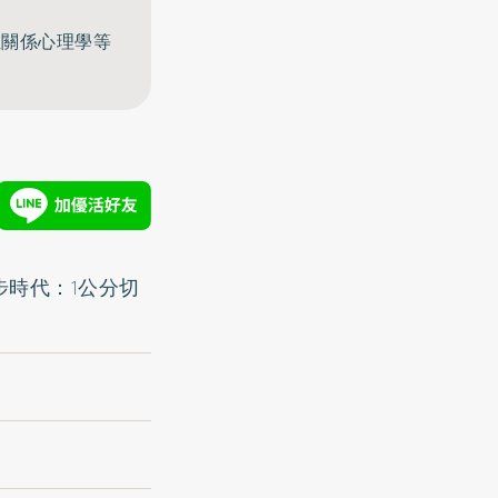
至關係心理學等
步時代：1公分切