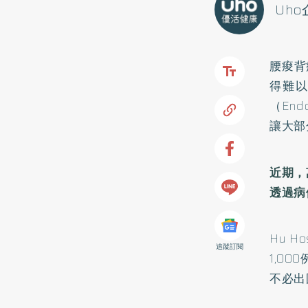
Uh
腰痠背
得難
（End
讓大部
近期，萬
透過病
Hu 
追蹤訂閱
1,0
不必出