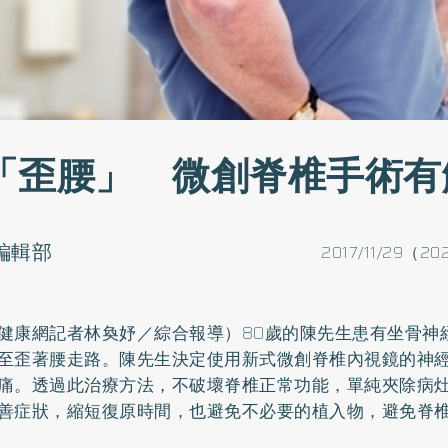
「歪腰」 微創脊椎手術有
o編輯部
2017/11/29（20
健康網記者林奐妤／綜合報導）80歲的陳先生患有坐骨神
至歪著腰走路。陳先生決定使用新式微創脊椎內視鏡的神
痛。透過此治療方法，不破壞脊椎正常功能，單純夾除病
善症狀，縮短復原時間，也避免不必要的植入物，避免脊