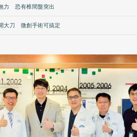
無力 恐有椎間盤突出
開大刀 微創手術可搞定