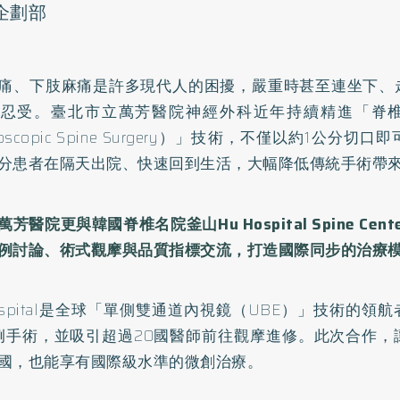
o企劃部
痛、下肢麻痛是許多現代人的困擾，嚴重時甚至連坐下、
以忍受。臺北市立萬芳醫院神經外科近年持續精進「脊
oscopic Spine Surgery）」技術，不僅以約1公分
分患者在隔天出院、快速回到生活，大幅降低傳統手術帶
芳醫院更與韓國脊椎名院釜山Hu Hospital Spine Ce
例討論、術式觀摩與品質指標交流，打造國際同步的治療
Hospital是全球「單側雙通道內視鏡（UBE）」技術的領
00例手術，並吸引超過20國醫師前往觀摩進修。此次合作
國，也能享有國際級水準的微創治療。