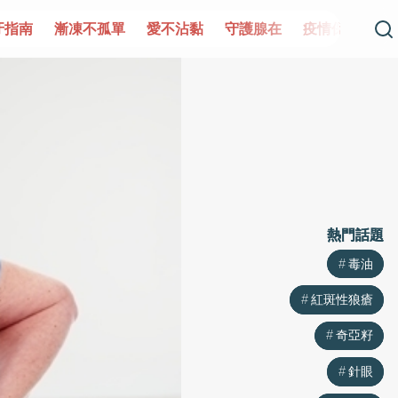
牙指南
漸凍不孤單
愛不沾黏
守護腺在
疫情保衛戰
熱門話題
熱門話題
毒油
毒油
紅斑性狼瘡
紅斑性狼瘡
奇亞籽
奇亞籽
針眼
針眼