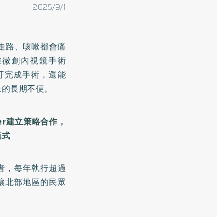
2025/9/1
走路、咳嗽都會痛
椎微創內視鏡手術
切口即可完成手術，還能
來的長期不便。
nter建立策略合作，
模式
航者，每年執行超過
，讓北部地區的民眾