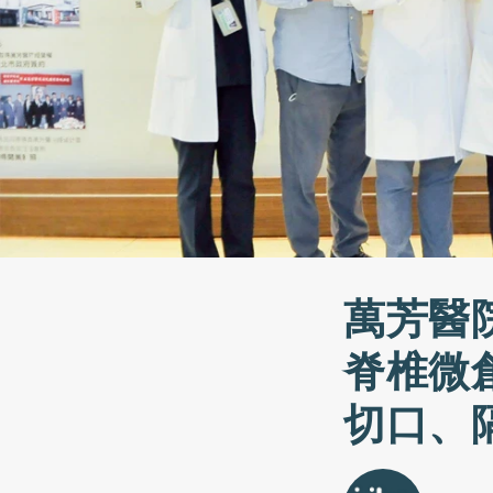
萬芳醫院
脊椎微
切口、