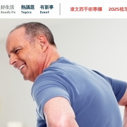
好生活
熱議題
有新事
認識攝護腺肥大
守護骨骼健康
達文西手術專欄
2025植
GoodLife
Topics
Event