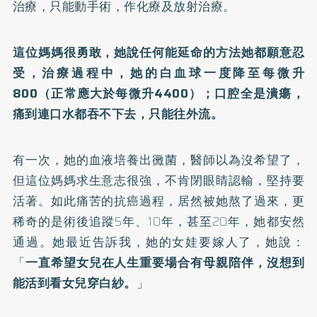
治療，只能動手術，作化療及放射治療。
這位媽媽很勇敢，她說任何能延命的方法她都願意忍
受，治療過程中，她的白血球一度降至每微升
800（正常應大於每微升4400）；口腔全是潰瘍，
痛到連口水都吞不下去，只能往外流。
有一次，她的血液培養出黴菌，醫師以為沒希望了，
但這位媽媽求生意志很強，不肯閉眼睛認輸，堅持要
活著。如此痛苦的抗癌過程，居然被她熬了過來，更
稀奇的是術後追蹤5年、10年，甚至20年，她都安然
通過。她最近告訴我，她的女娃要嫁人了，她說：
「
一直希望女兒在人生重要場合有母親陪伴，沒想到
能活到看女兒穿白紗。
」