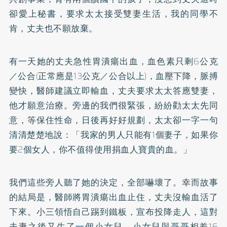
卻愛上秘書，要求太太接受雙妻生活，我的同學不
肯，丈夫也不願放棄。
有一天她的丈夫急性胃潰瘍出血，血色素只剩6公克
／公合(正常應是13公克／公合以上)，血壓下降，脈搏
變快，醫師建議立即輸血，丈夫要求太太答應雙妻，
他才願意治療。旁邊的我們很緊張，紛紛勸太太先同
意，等保住性命，日後再好好規劃，太太卻一字一句
清清楚楚地說：「我家的男人只能有1個妻子，如果你
要2個女人，你不值得使用捐血人寶貴的血。」
我們這些旁人聽了她的決定，全部嚇壞了。幸而故事
的結局是，醫師將胃潰瘍出血止住，丈夫沒輸血活了
下來。小三領悟自己踢到鐵板，宣布投降走人，這對
夫妻之後又生了一個小女兒，小女兒與哥哥相差16