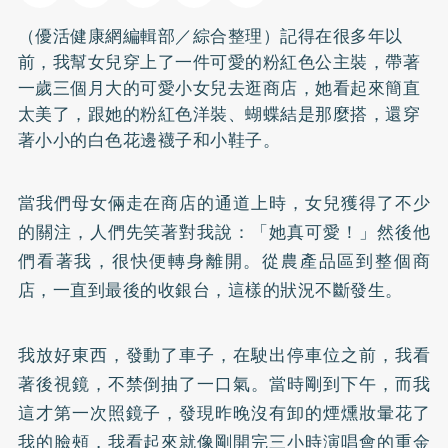
（優活健康網編輯部／綜合整理）記得在很多年以
前，我幫女兒穿上了一件可愛的粉紅色公主裝，帶著
一歲三個月大的可愛小女兒去逛商店，她看起來簡直
太美了，跟她的粉紅色洋裝、蝴蝶結是那麼搭，還穿
著小小的白色花邊襪子和小鞋子。
當我們母女倆走在商店的通道上時，女兒獲得了不少
的關注，人們先笑著對我說：「她真可愛！」然後他
們看著我，很快便轉身離開。從農產品區到整個商
店，一直到最後的收銀台，這樣的狀況不斷發生。
我放好東西，發動了車子，在駛出停車位之前，我看
著後視鏡，不禁倒抽了一口氣。當時剛到下午，而我
這才第一次照鏡子，發現昨晚沒有卸的煙燻妝暈花了
我的臉頰，我看起來就像剛開完三小時演唱會的重金